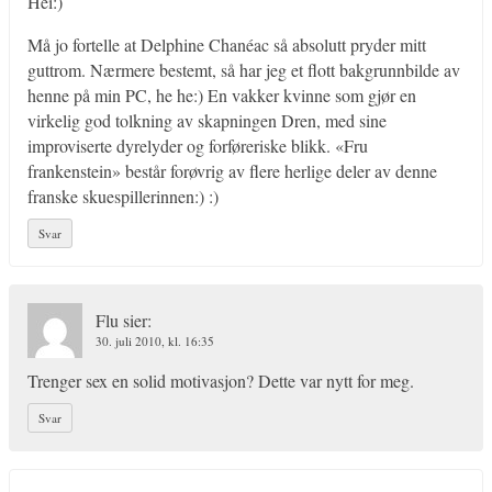
Hei:)
Må jo fortelle at Delphine Chanéac så absolutt pryder mitt
guttrom. Nærmere bestemt, så har jeg et flott bakgrunnbilde av
henne på min PC, he he:) En vakker kvinne som gjør en
virkelig god tolkning av skapningen Dren, med sine
improviserte dyrelyder og forføreriske blikk. «Fru
frankenstein» består forøvrig av flere herlige deler av denne
franske skuespillerinnen:) :)
Svar
Flu
sier:
30. juli 2010, kl. 16:35
Trenger sex en solid motivasjon? Dette var nytt for meg.
Svar