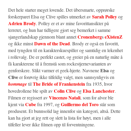
Det hele starter meget lovende. Det übersmarte, opprørske
Sarah Polley
forskerparet Elsa og Clive spilles utmerket av
og
Adrien Brody
. Polley er et av mine favorittansikter på
lerretet, og hun har tidligere gjort seg bemerket i samme
Cronenberg
eXistenZ
sjangerlandskap gjennom blant annet
s
Dawn of the Dead
og ikke minst
. Brody er også en favoritt,
med tyngden til en karakterskuespiller og samtidig en lekenhet
i rollevalg. De er perfekt castet, og greier på en naturlig måte å
få karakterene til å fremstå som rockestjernevarianten av
Elsa
genforskere. Slikt varmer et geek-hjerte. Navnene
og
Clive
er forøvrig ikke tilfeldig valgt, men sannsynligvis en
The Bride of Frankenstein
hommage
til
fra 1935, hvor
Colin Clive
Elsa Lanchester
hovedrollene ble spilt av
og
.
Vincenzo Natali
Filmen er regissert av
, som for alvor ble
Cube
Guillermo del Toro
kjent via
fra 1997, og
står som
produsent. Et bunnsolid lag innenfor sin kategori, altså. Dette
kan ha gjort at jeg rett og slett la lista for høyt, men i alle
tilfeller lever ikke filmen opp til forventningene.