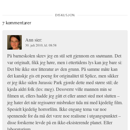
7 kommentarer
Ann
sier:
30. juli 2010, kl. 08:58
På barneskolen skrev jeg en stil sett gjennom en snømann. Det
var originalt, fikk jeg høre, men i ettertidens lys kan jeg bare si:
Det ble ikke stor litteratur av den grunn. På samme måte kan
det kanskje gis ett poeng for originalitet til Splice, men sikker
er jeg ikke siden Jurassic Park gjorde dette med større stil; de
kjeda aldri folk (les: meg). Dessverre ville mannen min se
filmen ut, ellers hadde jeg gått et eller annet sted mot slutten –
jeg hater det når regissører misbruker tida mi med kjedelig film.
Spesielt kjedelig horrorfilm. Ikke engang tema var noe
spennende for da må det være noe realisme i utgangspunktet –
disse forskerne levde på en ikke-eksisterende planet. Eller
laboratorium.