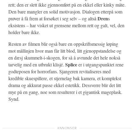
rett; den er slett ikke gjennomført på en ekkel eller kinky måte.
Den bare mangler en solid motivasjon. Dialogen etterpå som
Dren
prøver å få frem at forsøket i seg selv – og altså
s
eksistens – har visket ut grensene mellom rett og galt, vel, den
holder bare ikke.
Resten av filmen blir også bare en oppskriftsmessig løping
mot mållinjen hvor man får litt blod, litt gjenoppstandelse og
en dæsj skummelt-i-skogen, for så å avrunde det hele nokså
Splice
tarvelig med en utbrukt klisjé.
er i utgangspunktet rene
godteposen for horrorfans. Sjangeren revitaliseres med
kredible skuespillere, et stjernelag bak kamera, et komplekst
drama og akkurat passe ekkel estetikk. Dessverre blir det litt
mye på en gang, noe som resulterer i et gigantisk mageplask.
Synd.