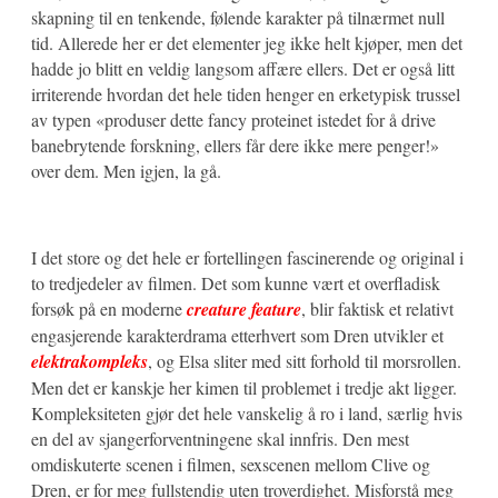
skapning til en tenkende, følende karakter på tilnærmet null
tid. Allerede her er det elementer jeg ikke helt kjøper, men det
hadde jo blitt en veldig langsom affære ellers. Det er også litt
irriterende hvordan det hele tiden henger en erketypisk trussel
av typen «produser dette fancy proteinet istedet for å drive
banebrytende forskning, ellers får dere ikke mere penger!»
over dem. Men igjen, la gå.
I det store og det hele er fortellingen fascinerende og original i
to tredjedeler av filmen. Det som kunne vært et overfladisk
forsøk på en moderne
creature feature
, blir faktisk et relativt
engasjerende karakterdrama etterhvert som Dren utvikler et
elektrakompleks
, og Elsa sliter med sitt forhold til morsrollen.
Men det er kanskje her kimen til problemet i tredje akt ligger.
Kompleksiteten gjør det hele vanskelig å ro i land, særlig hvis
en del av sjangerforventningene skal innfris. Den mest
omdiskuterte scenen i filmen, sexscenen mellom Clive og
Dren, er for meg fullstendig uten troverdighet. Misforstå meg