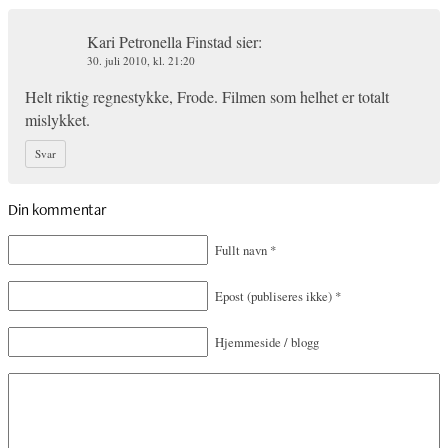
Kari Petronella Finstad
sier:
30. juli 2010, kl. 21:20
Helt riktig regnestykke, Frode. Filmen som helhet er totalt
mislykket.
Svar
Din kommentar
Fullt navn
*
Epost
(publiseres ikke)
*
Hjemmeside / blogg