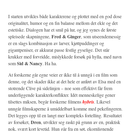
I starten utvikles både karakterene og plottet med en god dose
originalitet, humor og en fin balanse mellom det ekle og det
estetiske. Dialogen har et smil på lur, og jeg synes de første
Fred & Ginger
spleisede skapningene,
, som utseendemessig
er en slags kombinasjon av larver, kjøttpuddinger og
gigantpeniser, er akkurat passe festlig gyselige. Det står
krukker med forvridde, mislykkede forsøk på hylla, med navn
Sid & Nancy
som
. Ha ha.
At forskerne går egne veier er ikke til å unngå i en film som
denne, og det skader ikke at det hele er anført av Elsa med en
stotrende Clive på sidelinjen – noe som effektivt får frem
underliggende karakterkonflikter. Idét menneskelige gener
tilsettes miksen, begår forskerne filmens
hybris
. Likevel
unngår filmskaperne å umiddelbart komme med pekefingeren.
Det legges opp til en langt mer kompleks fortelling. Resultatet
Dren
av forsøket,
, utvikler seg raskt på grunn av en, praktisk
nok, svært kort levetid. Hun går fra en søt, ekornlignende