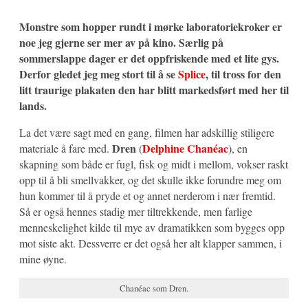
Monstre som hopper rundt i mørke laboratoriekroker er
noe jeg gjerne ser mer av på kino. Særlig på
sommerslappe dager er det oppfriskende med et lite gys.
Derfor gledet jeg meg stort til å se
Splice
, til tross for den
litt traurige plakaten den har blitt markedsført med her til
lands.
La det være sagt med en gang, filmen har adskillig stiligere
Dren
Delphine Chanéac
materiale å fare med.
(
), en
skapning som både er fugl, fisk og midt i mellom, vokser raskt
opp til å bli smellvakker, og det skulle ikke forundre meg om
hun kommer til å pryde et og annet nerderom i nær fremtid.
Så er også hennes stadig mer tiltrekkende, men farlige
menneskelighet kilde til mye av dramatikken som bygges opp
mot siste akt. Dessverre er det også her alt klapper sammen, i
mine øyne.
Chanéac som Dren.