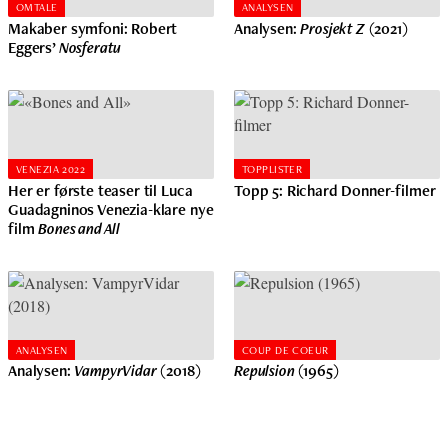
OMTALE
ANALYSEN
Makaber symfoni: Robert
Analysen:
Prosjekt Z
(2021)
Eggers’
Nosferatu
VENEZIA 2022
TOPPLISTER
Her er første teaser til Luca
Topp 5: Richard Donner-filmer
Guadagninos Venezia-klare nye
film
Bones and All
ANALYSEN
COUP DE COEUR
Analysen:
VampyrVidar
(2018)
Repulsion
(1965)