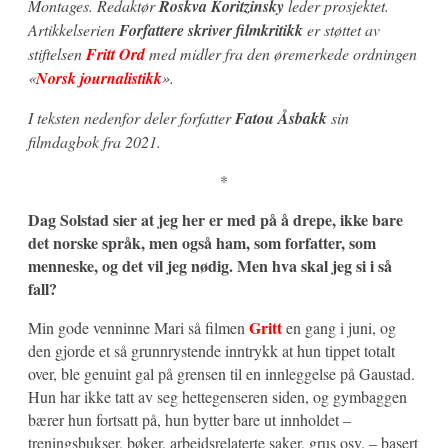
Montages.
Redaktør
Roskva Koritzinsky
leder prosjektet.
Artikkelserien
Forfattere skriver filmkritikk
er støttet av
stiftelsen
Fritt Ord
med midler
fra den øremerkede ordningen
«
Norsk journalistikk
».
I teksten nedenfor deler forfatter
Fatou Åsbakk
sin
filmdagbok fra 2021.
*
Dag Solstad sier at jeg her er med på å drepe, ikke bare
det norske språk, men også ham, som forfatter, som
menneske, og det vil jeg nødig. Men hva skal jeg si i så
fall?
Gritt
Min gode venninne Mari så filmen
en gang i juni, og
den gjorde et så grunnrystende inntrykk at hun tippet totalt
over, ble genuint gal på grensen til en innleggelse på Gaustad.
Hun har ikke tatt av seg hettegenseren siden, og gymbaggen
bærer hun fortsatt på, hun bytter bare ut innholdet –
treningsbukser, bøker, arbeidsrelaterte saker, grus osv. – basert