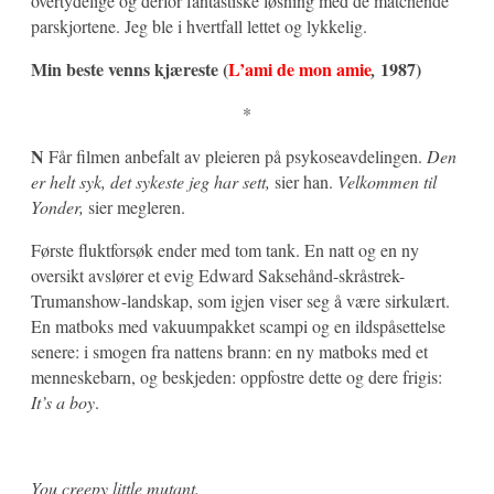
overtydelige og derfor fantastiske løsning med de matchende
parskjortene. Jeg ble i hvertfall lettet og lykkelig.
Min beste venns kjæreste (
L’ami de mon amie
1987)
,
*
N
Får filmen anbefalt av pleieren på psykoseavdelingen.
Den
er helt syk, det sykeste jeg har sett,
sier han.
Velkommen til
Yonder,
sier megleren.
Første fluktforsøk ender med tom tank. En natt og en ny
oversikt avslører et evig Edward Saksehånd-skråstrek-
Trumanshow-landskap, som igjen viser seg å være sirkulært.
En matboks med vakuumpakket scampi og en ildspåsettelse
senere: i smogen fra nattens brann: en ny matboks med et
menneskebarn, og beskjeden: oppfostre dette og dere frigis:
It’s a boy
.
You creepy little mutant.