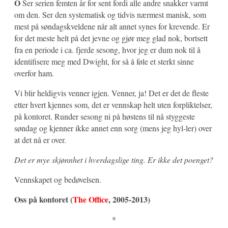
O
Ser serien femten år for sent fordi alle andre snakker varmt
om den. Ser den systematisk og tidvis nærmest manisk, som
mest på søndagskveldene når alt annet synes for krevende. Er
for det meste helt på det jevne og gjør meg glad nok, bortsett
fra en periode i ca. fjerde sesong, hvor jeg er dum nok til å
identifisere meg med Dwight, for så å føle et sterkt sinne
overfor ham.
Vi blir heldigvis venner igjen. Venner, ja! Det er det de fleste
etter hvert kjennes som, det er vennskap helt uten forpliktelser,
på kontoret. Runder sesong ni på høstens til nå styggeste
søndag og kjenner ikke annet enn sorg (mens jeg hyl-ler) over
at det nå er over.
Det er mye skjønnhet i hverdagslige ting. Er ikke det poenget?
Vennskapet og bedøvelsen.
Oss på kontoret (
The Office
, 2005-2013)
*