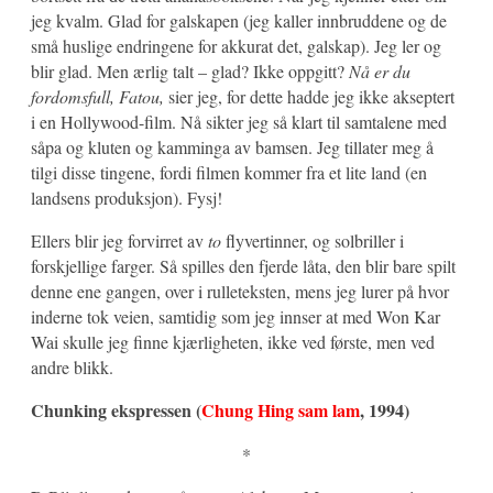
jeg kvalm. Glad for galskapen (jeg kaller innbruddene og de
små huslige endringene for akkurat det, galskap). Jeg ler og
blir glad. Men ærlig talt – glad? Ikke oppgitt?
Nå er du
fordomsfull, Fatou,
sier jeg, for dette hadde jeg ikke akseptert
i en Hollywood-film. Nå sikter jeg så klart til samtalene med
såpa og kluten og kamminga av bamsen. Jeg tillater meg å
tilgi disse tingene, fordi filmen kommer fra et lite land (en
landsens produksjon). Fysj!
Ellers blir jeg forvirret av
to
flyvertinner, og solbriller i
forskjellige farger. Så spilles den fjerde låta, den blir bare spilt
denne ene gangen, over i rulleteksten, mens jeg lurer på hvor
inderne tok veien, samtidig som jeg innser at med Won Kar
Wai skulle jeg finne kjærligheten, ikke ved første, men ved
andre blikk.
Chunking ekspressen (
Chung Hing sam lam
, 1994)
*