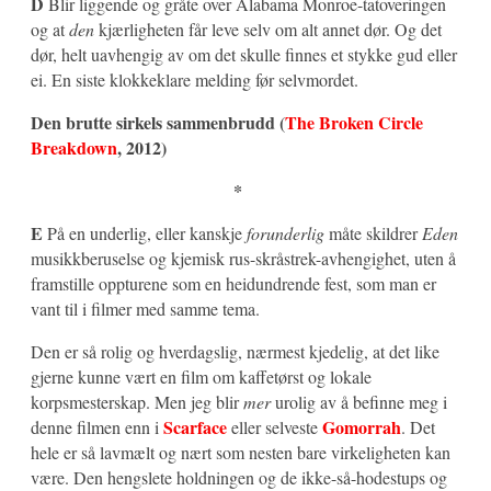
D
Blir liggende og gråte over Alabama Monroe-tatoveringen
og at
den
kjærligheten får leve selv om alt annet dør. Og det
dør, helt uavhengig av om det skulle finnes et stykke gud eller
ei. En siste klokkeklare melding før selvmordet.
Den brutte sirkels sammenbrudd (
The Broken Circle
Breakdown
, 2012)
*
E
På en underlig, eller kanskje
forunderlig
måte skildrer
Eden
musikkberuselse og kjemisk rus-skråstrek-avhengighet, uten å
framstille oppturene som en heidundrende fest, som man er
vant til i filmer med samme tema.
Den er så rolig og hverdagslig, nærmest kjedelig, at det like
gjerne kunne vært en film om kaffetørst og lokale
korpsmesterskap. Men jeg blir
mer
urolig av å befinne meg i
Scarface
Gomorrah
denne filmen enn i
eller selveste
. Det
hele er så lavmælt og nært som nesten bare virkeligheten kan
være. Den hengslete holdningen og de ikke-så-hodestups og