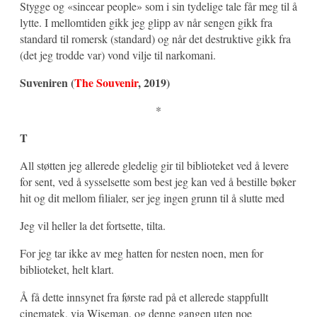
Stygge og «sincear people» som i sin tydelige tale får meg til å
lytte. I mellomtiden gikk jeg glipp av når sengen gikk fra
standard til romersk (standard) og når det destruktive gikk fra
(det jeg trodde var) vond vilje til narkomani.
Suveniren (
The Souvenir
, 2019)
*
T
All støtten jeg allerede gledelig gir til biblioteket ved å levere
for sent, ved å sysselsette som best jeg kan ved å bestille bøker
hit og dit mellom filialer, ser jeg ingen grunn til å slutte med
Jeg vil heller la det fortsette, tilta.
For jeg tar ikke av meg hatten for nesten noen, men for
biblioteket, helt klart.
Å få dette innsynet fra første rad på et allerede stappfullt
cinematek, via Wiseman, og denne gangen uten noe