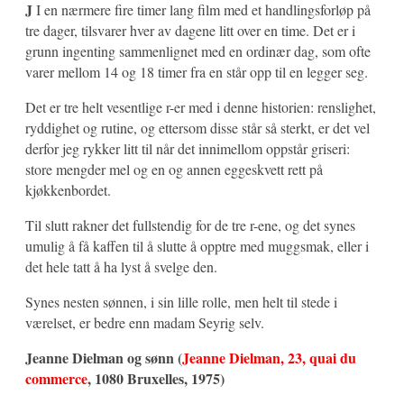
J
I en nærmere fire timer lang film med et handlingsforløp på
tre dager, tilsvarer hver av dagene litt over en time. Det er i
grunn ingenting sammenlignet med en ordinær dag, som ofte
varer mellom 14 og 18 timer fra en står opp til en legger seg.
Det er tre helt vesentlige r-er med i denne historien: renslighet,
ryddighet og rutine, og ettersom disse står så sterkt, er det vel
derfor jeg rykker litt til når det innimellom oppstår griseri:
store mengder mel og en og annen eggeskvett rett på
kjøkkenbordet.
Til slutt rakner det fullstendig for de tre r-ene, og det synes
umulig å få kaffen til å slutte å opptre med muggsmak, eller i
det hele tatt å ha lyst å svelge den.
Synes nesten sønnen, i sin lille rolle, men helt til stede i
værelset, er bedre enn madam Seyrig selv.
Jeanne Dielman og sønn (
Jeanne Dielman, 23, quai du
commerce
, 1080 Bruxelles, 1975)