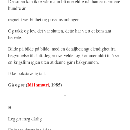
Dessuten kan ikke vår mann bli noe eldre nå, han er nærmere
hundre år
regnet i værbitthet og poseansamlinger.
Og takk og lov, det var slutten, dette har vært et konstant
helvete.
Bilde på bilde på bilde, med en detaljbefengt elendighet fra
begynnelse til slutt. Jeg er overveldet og kommer aldri til å se
en krigsfilm igjen uten at denne går i bakgrunnen.
Ikke bokstavelig talt.
Gå og se (
Idi i smotri
, 1985)
*
H
Legger meg dårlig
Er ingen dronning i dag