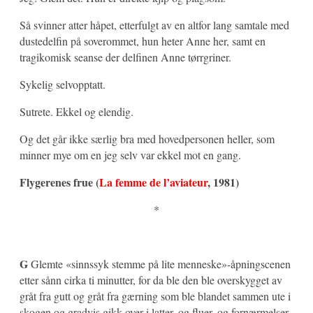
Så svinner atter håpet, etterfulgt av en altfor lang samtale med
dustedelfin på soverommet, hun heter Anne her, samt en
tragikomisk seanse der delfinen Anne tørrgriner.
Sykelig selvopptatt.
Sutrete. Ekkel og elendig.
Og det går ikke særlig bra med hovedpersonen heller, som
minner mye om en jeg selv var ekkel mot en gang.
Flygerenes frue (
La femme de l’aviateur
, 1981)
*
G
Glemte «sinnssyk stemme på lite menneske»-åpningscenen
etter sånn cirka ti minutter, for da ble den ble overskygget av
gråt fra gutt og gråt fra gærning som ble blandet sammen ute i
skogen og gradvis gikk over i latter, og fluer, og fornærmelser,