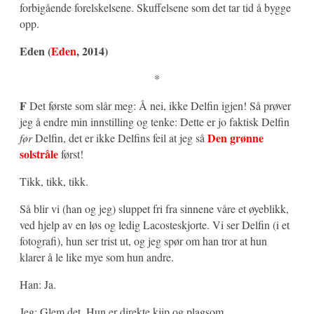
forbigående forelskelsene. Skuffelsene som det tar tid å bygge
opp.
Eden (
Eden
, 2014)
*
F
Det første som slår meg: Å nei, ikke Delfin igjen! Så prøver
jeg å endre min innstilling og tenke: Dette er jo faktisk Delfin
Den grønne
før
Delfin, det er ikke Delfins feil at jeg så
solstråle
først!
Tikk, tikk, tikk.
Så blir vi (han og jeg) sluppet fri fra sinnene våre et øyeblikk,
ved hjelp av en løs og ledig Lacosteskjorte. Vi ser Delfin (i et
fotografi), hun ser trist ut, og jeg spør om han tror at hun
klarer å le like mye som hun andre.
Han: Ja.
Jeg: Glem det. Hun er direkte kjip og plagsom.