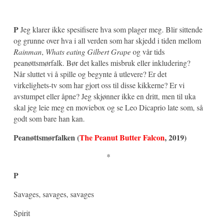
P
Jeg klarer ikke spesifisere hva som plager meg. Blir sittende
og grunne over hva i all verden som har skjedd i tiden mellom
Rainman
,
Whats eating Gilbert Grape
og vår tids
peanøttsmørfalk. Bør det kalles misbruk eller inkludering?
Når sluttet vi å spille og begynte å utlevere? Er det
virkelighets-tv som har gjort oss til disse kikkerne? Er vi
avstumpet eller åpne? Jeg skjønner ikke en dritt, men til uka
skal jeg leie meg en moviebox og se Leo Dicaprio late som, så
godt som bare han kan.
Peanøttsmørfalken (
The Peanut Butter Falcon
, 2019)
*
P
Savages, savages, savages
Spirit