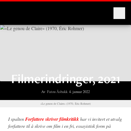
Montages
Filmerindringer, 2021
Av
Fatou Åsbakk
4. januar 2022
«Le genou de Claire» (1970, Éric Rohmer)
I spalten
Forfattere skriver filmkritikk
har vi invitert et utvalg
forfattere til å skrive om film i en fri, essayistisk form på