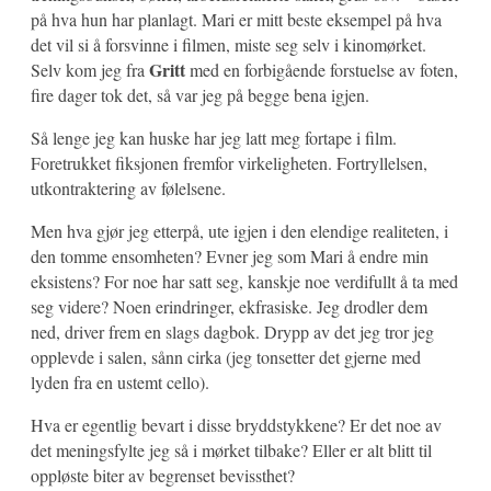
på hva hun har planlagt. Mari er mitt beste eksempel på hva
det vil si å forsvinne i filmen, miste seg selv i kinomørket.
Gritt
Selv kom jeg fra
med en forbigående forstuelse av foten,
fire dager tok det, så var jeg på begge bena igjen.
Så lenge jeg kan huske har jeg latt meg fortape i film.
Foretrukket fiksjonen fremfor virkeligheten. Fortryllelsen,
utkontraktering av følelsene.
Men hva gjør jeg etterpå, ute igjen i den elendige realiteten, i
den tomme ensomheten? Evner jeg som Mari å endre min
eksistens? For noe har satt seg, kanskje noe verdifullt å ta med
seg videre? Noen erindringer, ekfrasiske. Jeg drodler dem
ned, driver frem en slags dagbok. Drypp av det jeg tror jeg
opplevde i salen, sånn cirka (jeg tonsetter det gjerne med
lyden fra en ustemt cello).
Hva er egentlig bevart i disse bryddstykkene? Er det noe av
det meningsfylte jeg så i mørket tilbake? Eller er alt blitt til
oppløste biter av begrenset bevissthet?