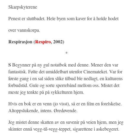
Skarpskyterene
Penest er sluttbadet. Hele byen som kaver for å holde hodet
over vannskorpa.
Respirasjon (
Respiro
, 2002)
*
S
Begynner på ny gul notatbok med denne. Mener den var
fantastisk. Følte det umiddelbart utenfor Cinemateket. Var for
første gang i en sal siden slike tilbud ble nedlagt, en kulturens
forbudstid. Gule og sorte sperrebånd mellom oss. Mistet det
meste jeg tenkte på på sykkelturen hjem.
Hvis en bok er en venn (jo visst), så er en film en forelskelse.
Altoppslukende, intens. Øredøvende.
Jeg mistet denne skatten av en suvenir på veien hjem, men jeg
skimter ennå vegg-til-vegg-teppet, sigarettene i askebegeret.