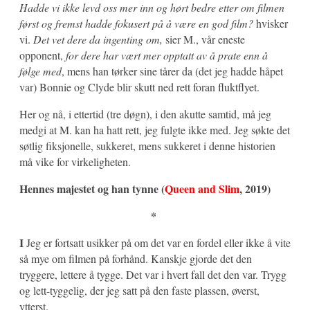
Hadde vi ikke levd oss mer inn og hørt bedre etter om filmen
først og fremst hadde fokusert på å være en god film?
hvisker
vi.
Det vet dere da ingenting om,
sier M., vår eneste
opponent,
for dere har vært mer opptatt av å prate enn å
følge med
, mens han tørker sine tårer da (det jeg hadde håpet
var) Bonnie og Clyde blir skutt ned rett foran fluktflyet.
Her og nå, i ettertid (tre døgn), i den akutte samtid, må jeg
medgi at M. kan ha hatt rett, jeg fulgte ikke med. Jeg søkte det
søtlig fiksjonelle, sukkeret, mens sukkeret i denne historien
må vike for virkeligheten.
Hennes majestet og han tynne (
Queen and Slim
, 2019)
*
I
Jeg er fortsatt usikker på om det var en fordel eller ikke å vite
så mye om filmen på forhånd. Kanskje gjorde det den
tryggere, lettere å tygge. Det var i hvert fall det den var. Trygg
og lett-tyggelig, der jeg satt på den faste plassen, øverst,
ytterst.