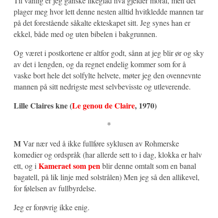
Til vanlig er jeg ganske likeglad hva gjelder moral, men det
plager meg hvor lett denne nesten alltid hvitkledde mannen tar
på det forestående såkalte ekteskapet sitt. Jeg synes han er
ekkel, både med og uten bibelen i bakgrunnen.
Og været i postkortene er altfor godt, sånn at jeg blir ør og sky
av det i lengden, og da regnet endelig kommer som for å
vaske bort hele det solfylte helvete, møter jeg den ovennevnte
mannen på sitt nedrigste mest selvbevisste og utleverende.
Lille Claires kne (
Le genou de Claire
, 1970)
*
M
Var nær ved å ikke fullføre syklusen av Rohmerske
komedier og ordspråk (har allerde sett to i dag, klokka er halv
Kameraet som pen
ett, og i
blir denne omtalt som en banal
bagatell, på lik linje med solstrålen) Men jeg så den allikevel,
for følelsen av fullbyrdelse.
Jeg er forøvrig ikke enig.