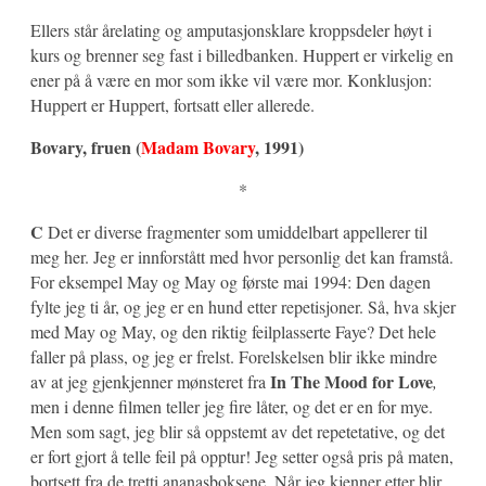
Ellers står årelating og amputasjonsklare kroppsdeler høyt i
kurs og brenner seg fast i billedbanken. Huppert er virkelig en
ener på å være en mor som ikke vil være mor. Konklusjon:
Huppert er Huppert, fortsatt eller allerede.
Bovary, fruen (
Madam Bovary
, 1991)
*
C
Det er diverse fragmenter som umiddelbart appellerer til
meg her. Jeg er innforstått med hvor personlig det kan framstå.
For eksempel May og May og første mai 1994: Den dagen
fylte jeg ti år, og jeg er en hund etter repetisjoner. Så, hva skjer
med May og May, og den riktig feilplasserte Faye? Det hele
faller på plass, og jeg er frelst. Forelskelsen blir ikke mindre
In The Mood for Love
av at jeg gjenkjenner mønsteret fra
,
men i denne filmen teller jeg fire låter, og det er en for mye.
Men som sagt, jeg blir så oppstemt av det repetetative, og det
er fort gjort å telle feil på opptur! Jeg setter også pris på maten,
bortsett fra de tretti ananasboksene. Når jeg kjenner etter blir