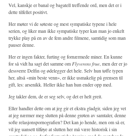
Vel, kanskje er banal og bagatell treffende ord, men det er i
dette tilfellet positivt.
Her møter vi de søteste og mest sympatiske typene i hele
serien, og liker man ikke sympatiske typer kan man jo enkelt
trykke play på en av de fem andre filmene, samtidig som man
pauser denne.
Her er ingen fakter, furting og fornærmede miner. En kunne
for så vidt ha sagt det samme om
Flyverens frue
, men der er jo
dessverre Delfin og ødelegger det hele. Selv hun tøffe typen
her, altså «min beste venn», er ikke usmakelig på grensen til
gift, les: arsenikk. Heller ikke han hun ender opp med.
Jeg takler dem, de er seg selv, og det er helt greit.
Eller handler dette om at jeg gir et ekstra gladgir, siden jeg vet
at jeg nærmer meg slutten på denne grøten av samtaler, denne
softe relasjonspornografien? Det kan jo hende, men om så er,
vil jeg uansett tilføye at slutten her må være historisk i sin