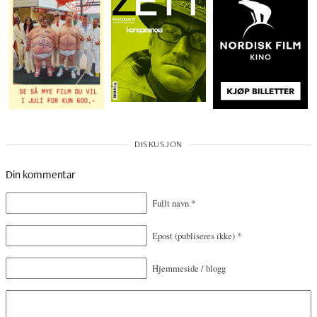
Din kommentar
Fullt navn
*
Epost
(publiseres ikke)
*
Hjemmeside / blogg