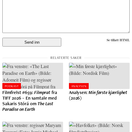
Se tillatt HTML
PODKAST
ANALYSEN
Filmfrelst #659:
Filmprat
fra
Analysen:
Min første kjærlighet
TIFF 2026 – En samtale med
(2026)
Sakaris Stórá om
The Last
Paradise on Earth