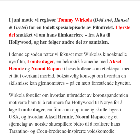
I juni møtte vi regissør
Tommy Wirkola
(
,
Død snø
Hansel
) for en todelt spesialepisode av Filmfrelst.
I første
& Gretel
del
snakket vi om hans filmkarriere – fra Alta til
Hollywood, og her følger andre del av samtalen.
I denne episoden retter vi fokuset mot Wirkolas kinoaktuelle
I onde dager
Aksel
nye film,
, en bekmørk komedie med
Hennie
Noomi Rapace
og
i hovedrollene som et ektepar med
et litt i overkant morbid, bokstavelig konsept om hvordan en
skilsmisse kan gjennomføres – på en nært forestående hyttetur.
Wirkola forteller om hvordan utbruddet av koronapandemien
motiverte ham til å returnere fra Hollywood til Norge for å
I onde dager
lage
, en film som opprinnelig skulle lages i
Aksel Hennie
Noomi Rapace
USA, og hvordan
,
og et
stjernelag av norske skuespillere bidro til å realisere hans
Tarantino- og Coen-brødrene-inspirerte voldskomedie.