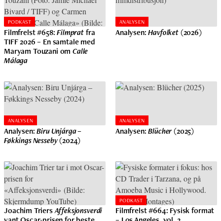
PODKAST
ANALYSEN
Filmfrelst #658:
Filmprat
fra
Analysen:
Havfolket
(2026)
TIFF 2026 – En samtale med
Maryam Touzani om
Calle
Málaga
ANALYSEN
ANALYSEN
Analysen:
Biru Unjárga –
Analysen:
Blücher
(2025)
Føkkings Nesseby
(2024)
PODKAST
Joachim Triers
Affeksjonsverdi
Filmfrelst #664: Fysisk format
vant Oscar-prisen for beste
– Los Angeles, vol. 2