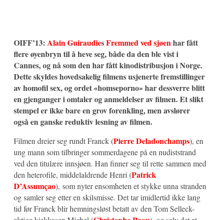
OIFF’13:
Alain Guiraudie
s
Fremmed ved sjøen
har fått
flere øyenbryn til å heve seg, både da den ble vist i
Cannes, og nå som den har fått kinodistribusjon i Norge.
Dette skyldes hovedsakelig filmens usjenerte fremstillinger
av homofil sex, og ordet «homseporno» har dessverre blitt
en gjenganger i omtaler og anmeldelser av filmen. Et slikt
stempel er ikke bare en grov forenkling, men avslører
også en ganske reduktiv lesning av filmen.
Pierre Deladonchamps
Filmen dreier seg rundt Franck (
), en
ung mann som tilbringer sommerdagene på en nudiststrand
ved den titulære innsjøen. Han finner seg til rette sammen med
Patrick
den heterofile, middelaldrende Henri (
D’Assumçao
), som nyter ensomheten et stykke unna stranden
og samler seg etter en skilsmisse. Det tar imidlertid ikke lang
tid før Franck blir hemningsløst betatt av den Tom Selleck-
Christophe Paou
aktige kjekkasen Michel (
), og selv det at