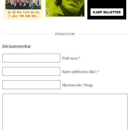
Din kommentar
Fullt navn
*
Epost
(publiseres ikke)
*
Hjemmeside / blogg