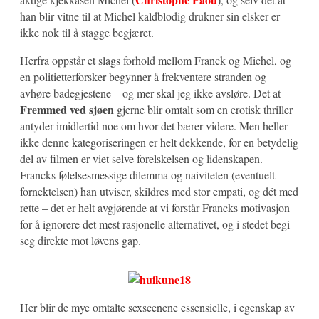
han blir vitne til at Michel kaldblodig drukner sin elsker er
ikke nok til å stagge begjæret.
Herfra oppstår et slags forhold mellom Franck og Michel, og
en politietterforsker begynner å frekventere stranden og
avhøre badegjestene – og mer skal jeg ikke avsløre. Det at
Fremmed ved sjøen
gjerne blir omtalt som en erotisk thriller
antyder imidlertid noe om hvor det bærer videre. Men heller
ikke denne kategoriseringen er helt dekkende, for en betydelig
del av filmen er viet selve forelskelsen og lidenskapen.
Francks følelsesmessige dilemma og naiviteten (eventuelt
fornektelsen) han utviser, skildres med stor empati, og dét med
rette – det er helt avgjørende at vi forstår Francks motivasjon
for å ignorere det mest rasjonelle alternativet, og i stedet begi
seg direkte mot løvens gap.
Her blir de mye omtalte sexscenene essensielle, i egenskap av