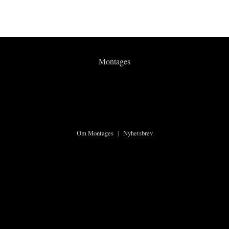
Montages
Om Montages
|
Nyhetsbrev
©2026 Montages.no
Ansvarlige redaktører:
Karsten Meinich
og
Lars Ole Kristiansen
Personvern og cookies