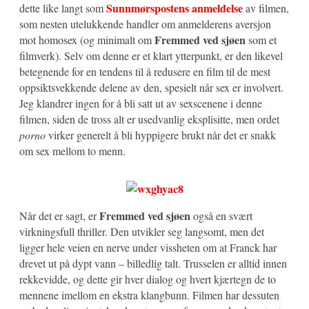
Sunnmørspostens anmeldelse
dette like langt som
av filmen,
som nesten utelukkende handler om anmelderens aversjon
Fremmed ved sjøen
mot homosex (og minimalt om
som et
filmverk). Selv om denne er et klart ytterpunkt, er den likevel
betegnende for en tendens til å redusere en film til de mest
oppsiktsvekkende delene av den, spesielt når sex er involvert.
Jeg klandrer ingen for å bli satt ut av sexscenene i denne
filmen, siden de tross alt er usedvanlig eksplisitte, men ordet
porno
virker generelt å bli hyppigere brukt når det er snakk
om sex mellom to menn.
Fremmed ved sjøen
Når det er sagt, er
også en svært
virkningsfull thriller. Den utvikler seg langsomt, men det
ligger hele veien en nerve under vissheten om at Franck har
drevet ut på dypt vann – billedlig talt. Trusselen er alltid innen
rekkevidde, og dette gir hver dialog og hvert kjærtegn de to
mennene imellom en ekstra klangbunn. Filmen har dessuten