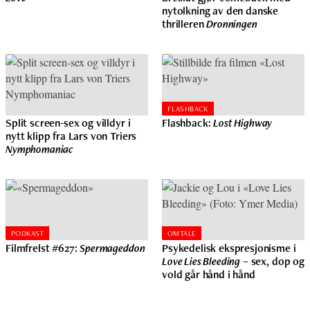
nytolkning av den danske
thrilleren
Dronningen
FLASHBACK
Split screen-sex og villdyr i
Flashback:
Lost Highway
nytt klipp fra Lars von Triers
Nymphomaniac
PODKAST
OMTALE
Filmfrelst #627:
Spermageddon
Psykedelisk ekspresjonisme i
Love Lies Bleeding
– sex, dop og
vold går hånd i hånd