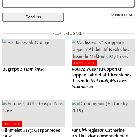
Se tillatt HTML
CANNES 2019
Begrepet:
Time-lapse
Voulez-vous? Kroppen er
toppen i Abdellatif Kechiches
dissende
Mektoub, My Love:
Intermezzo
PODKAST
Filmfrelst #185: Gaspar Noés
Fat Girl
-regissør Catherine
Love
Breillat gjør comeback med