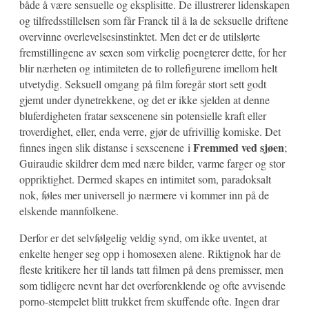
både å være sensuelle og eksplisitte. De illustrerer lidenskapen
og tilfredsstillelsen som får Franck til å la de seksuelle driftene
overvinne overlevelsesinstinktet. Men det er de utilslørte
fremstillingene av sexen som virkelig poengterer dette, for her
blir nærheten og intimiteten de to rollefigurene imellom helt
utvetydig. Seksuell omgang på film foregår stort sett godt
gjemt under dynetrekkene, og det er ikke sjelden at denne
bluferdigheten fratar sexscenene sin potensielle kraft eller
troverdighet, eller, enda verre, gjør de ufrivillig komiske. Det
Fremmed ved sjøen
finnes ingen slik distanse i sexscenene i
;
Guiraudie skildrer dem med nære bilder, varme farger og stor
oppriktighet. Dermed skapes en intimitet som, paradoksalt
nok, føles mer universell jo nærmere vi kommer inn på de
elskende mannfolkene.
Derfor er det selvfølgelig veldig synd, om ikke uventet, at
enkelte henger seg opp i homosexen alene. Riktignok har de
fleste kritikere her til lands tatt filmen på dens premisser, men
som tidligere nevnt har det overforenklende og ofte avvisende
porno-stempelet blitt trukket frem skuffende ofte. Ingen drar