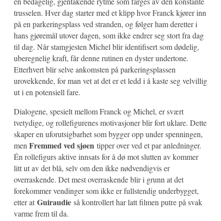
en bedagelig, gjentakende rytme som farges av den konstante
trusselen. Hver dag starter med et klipp hvor Franck kjører inn
på en parkeringsplass ved stranden, og følger ham deretter i
hans gjøremål utover dagen, som ikke endrer seg stort fra dag
til dag. Når stamgjesten Michel blir identifisert som dødelig,
uberegnelig kraft, får denne rutinen en dyster undertone.
Etterhvert blir selve ankomsten på parkeringsplassen
urovekkende, for man vet at det er et ledd i å kaste seg velvillig
ut i en potensiell fare.
Dialogene, spesielt mellom Franck og Michel, er svært
tvetydige, og rollefigurenes motivasjoner blir fort uklare. Dette
skaper en uforutsigbarhet som bygger opp under spenningen,
Fremmed ved sjøen
men
tipper over ved et par anledninger.
Én rollefigurs aktive innsats for å dø mot slutten av kommer
litt ut av det blå, selv om den ikke nødvendigvis er
overraskende. Det mest overraskende blir i grunn at det
forekommer vendinger som ikke er fullstendig underbygget,
Guiraudie
etter at
så kontrollert har latt filmen putre på svak
varme frem til da.