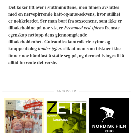
Det koker litt over i sluttminuttene, men filmen avsluttes
med en nervepirrende katt-og-mus-sekvens, hvor stillhet
er nøkkelordet. Ser man bort fra sexscenene, som ikke er
tilbakeholdne på noe vis, er
s fremste
Fremmed ved sjøen
egenskap nettopp dens gjennomgående
tilbakeholdenhet.
Guiraudies kontrollerte rytme og
knappe dialog
, slik at man som tilskuer ikke
holder igjen
finner noe håndfast å støtte seg på, og dermed tvinges til å
alltid forvente det verste.