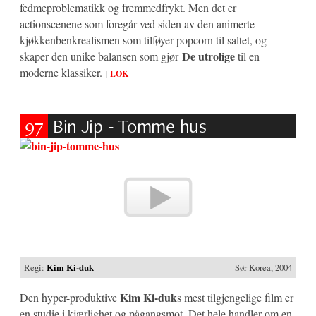
fedmeproblematikk og fremmedfrykt. Men det er
actionscenene som foregår ved siden av den animerte
kjøkkenbenkrealismen som tilføyer popcorn til saltet, og
De utrolige
skaper den unike balansen som gjør
til en
moderne klassiker.
|
LOK
97
Bin Jip - Tomme hus
Regi:
Kim Ki-duk
Sør-Korea, 2004
Kim Ki-duk
Den hyper-produktive
s mest tilgjengelige film er
en studie i kjærlighet og pågangsmot. Det hele handler om en