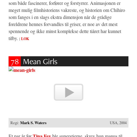
som både fascinerer, forfører og forstyrrer. Animasjonen er
meget mulig filmhistoriens vakreste, og historien om Chihiro
som fanges i en slags ekstra dimensjon når de grådige
foreldrene hennes forvandles til griser, er noe av det mest
spennende og ikke minst komplekse dette tiåret har kunnet
tilby.
|
LOK
78
Mean Girls
Regi:
Mark S. Waters
USA, 2004
Tina Fey
Et par år før
ble superstjerne, skrev hun manus til