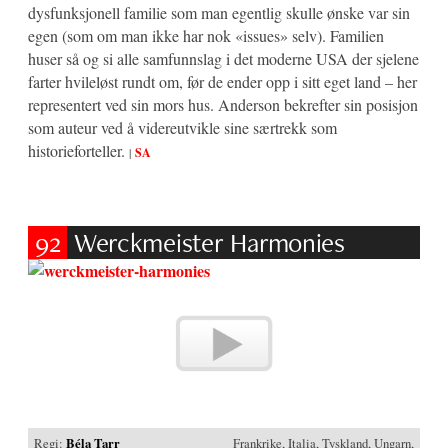
dysfunksjonell familie som man egentlig skulle ønske var sin
egen (som om man ikke har nok «issues» selv). Familien
huser så og si alle samfunnslag i det moderne USA der sjelene
farter hvileløst rundt om, før de ender opp i sitt eget land – her
representert ved sin mors hus. Anderson bekrefter sin posisjon
som auteur ved å videreutvikle sine særtrekk som
historieforteller.
|
SA
92
Werckmeister Harmonies
Regi:
Béla Tarr
Frankrike, Italia, Tyskland, Ungarn,