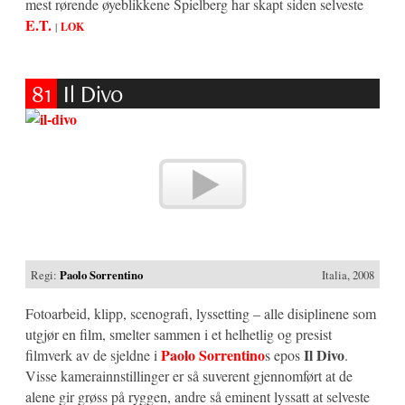
mest rørende øyeblikkene Spielberg har skapt siden selveste
E.T.
|
LOK
81
Il Divo
Regi:
Paolo Sorrentino
Italia, 2008
Fotoarbeid, klipp, scenografi, lyssetting – alle disiplinene som
utgjør en film, smelter sammen i et helhetlig og presist
Paolo Sorrentino
Il Divo
filmverk av de sjeldne i
s epos
.
Visse kamerainnstillinger er så suverent gjennomført at de
alene gir grøss på ryggen, andre så eminent lyssatt at selveste