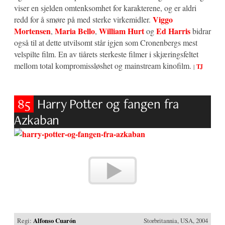
viser en sjelden omtenksomhet for karakterene, og er aldri
Viggo
redd for å smøre på med sterke virkemidler.
Mortensen
Maria Bello
William Hurt
Ed Harris
,
,
og
bidrar
også til at dette utvilsomt står igjen som Cronenbergs mest
velspilte film. En av tiårets sterkeste filmer i skjæringsfeltet
mellom total kompromissløshet og mainstream kinofilm.
|
TJ
85
Harry Potter og fangen fra
Azkaban
Regi:
Alfonso Cuarón
Storbritannia, USA, 2004