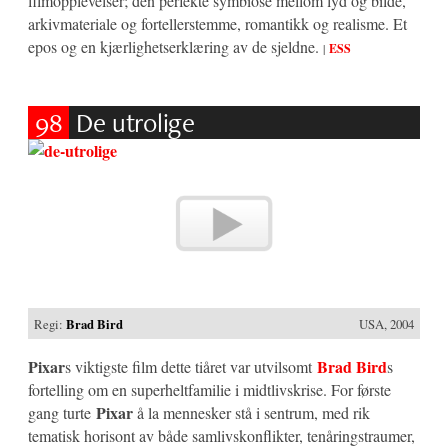
filmopplevelser; den perfekte symbiose mellom lyd og bilde,
arkivmateriale og fortellerstemme, romantikk og realisme. Et
epos og en kjærlighetserklæring av de sjeldne.
|
ESS
98
De utrolige
Regi:
Brad Bird
USA, 2004
Pixar
Brad Bird
s viktigste film dette tiåret var utvilsomt
s
fortelling om en superheltfamilie i midtlivskrise. For første
Pixar
gang turte
å la mennesker stå i sentrum, med rik
tematisk horisont av både samlivskonflikter, tenåringstraumer,