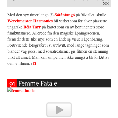
2000
Sátántangó
Med den syv timer lange (!)
på 90-tallet, skulle
Werckmeister Harmonies
bli verket som for alvor plasserte
Béla Tarr
ungarske
på kartet som en av kontinentets store
filmkunstnere. Allerede fra den magiske åpningsscenen,
fremstår dette like mye som en åndelig visuell åpenbaring.
Fortryllende fotografert i svart/hvitt, med lange tagninger som
blander vag poesi med sosialrealisme, gis filmen en stemning
ulikt alt annet. Man kan simpelthen ikke unngå å bli forført av
denne filmen.
|
TJ
91
Femme Fatale