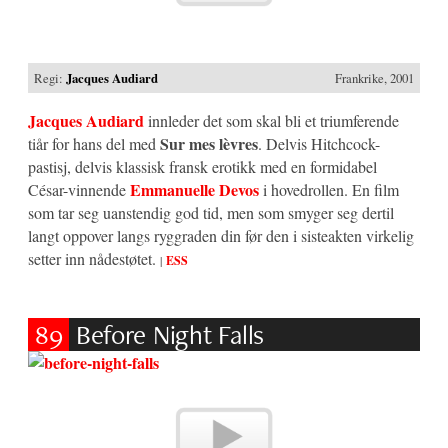
Regi:
Jacques Audiard
Frankrike, 2001
Jacques Audiard
innleder det som skal bli et triumferende
Sur mes lèvres
tiår for hans del med
. Delvis Hitchcock-
pastisj, delvis klassisk fransk erotikk med en formidabel
Emmanuelle Devos
César-vinnende
i hovedrollen. En film
som tar seg uanstendig god tid, men som smyger seg dertil
langt oppover langs ryggraden din før den i sisteakten virkelig
setter inn nådestøtet.
|
ESS
89
Before Night Falls