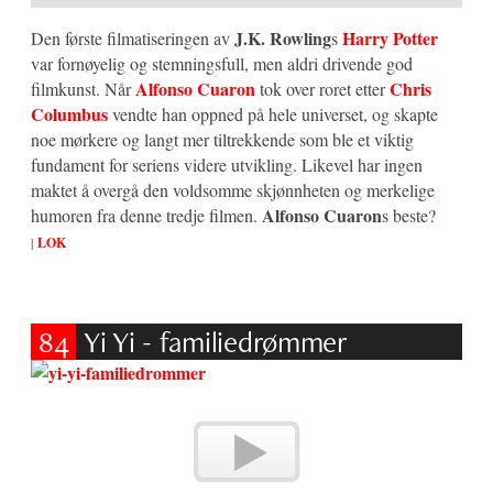
J.K. Rowling
Harry Potter
Den første filmatiseringen av
s
var fornøyelig og stemningsfull, men aldri drivende god
Alfonso Cuaron
Chris
filmkunst. Når
tok over roret etter
Columbus
vendte han oppned på hele universet, og skapte
noe mørkere og langt mer tiltrekkende som ble et viktig
fundament for seriens videre utvikling. Likevel har ingen
maktet å overgå den voldsomme skjønnheten og merkelige
Alfonso Cuaron
humoren fra denne tredje filmen.
s beste?
|
LOK
84
Yi Yi - familiedrømmer