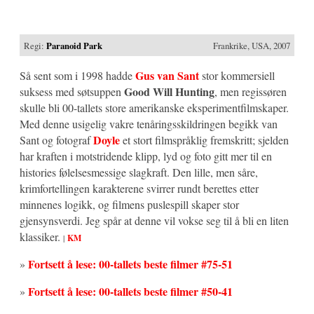
Regi:
Paranoid Park
Frankrike, USA, 2007
Gus van Sant
Så sent som i 1998 hadde
stor kommersiell
Good Will Hunting
suksess med søtsuppen
, men regissøren
skulle bli 00-tallets store amerikanske eksperimentfilmskaper.
Med denne usigelig vakre tenåringsskildringen begikk van
Doyle
Sant og fotograf
et stort filmspråklig fremskritt; sjelden
har kraften i motstridende klipp, lyd og foto gitt mer til en
histories følelsesmessige slagkraft. Den lille, men såre,
krimfortellingen karakterene svirrer rundt berettes etter
minnenes logikk, og filmens puslespill skaper stor
gjensynsverdi. Jeg spår at denne vil vokse seg til å bli en liten
klassiker.
|
KM
Fortsett å lese: 00-tallets beste filmer #75-51
»
Fortsett å lese: 00-tallets beste filmer #50-41
»