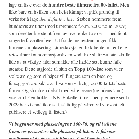
de hundre beste filmene fra 00-tallet
lage en liste over
. Men
ikke bare en hvilken som helst kåring; vi gikk grundig til
verks for å lage
den definitive liste
. Staben nominerte frem
hundrevis av titler (med urpremiere f.o.m. 2000 t.o.m. 2009)
som deretter ble stemt frem av hver enkelt av oss – med femti
rangerte favoritter hver. Ut fra denne avstemningen fikk
filmene sin plassering, før redaksjonen fikk hente inn enkelte
veto-filmer fra nominasjonslisten – så ikke sluttresultatet skulle
lide av at viktige titler som ikke alle hadde sett kunne falle
Topp 100
utenfor. Dette utgjorde til slutt en
-liste som vi er
stolte av, og som vi håper vil fungere som en bred og
forseggjort oversikt over hva som virkelig var 00-tallets beste
filmer. Og så må en debatt med våre lesere (og tidens tann)
vise om listen holder. (NB: Enkelte filmer med premiere sent i
2009 har vi ennå ikke sett, så tidlig på våren vil vi eventuelt
publisere et vedlegg til listen.)
Vi begynner med plasseringene 100-76, og vil i ukene
fremover presentere alle plassene på listen. 1. februar
publiserer vi de øverste ti filmene. God fornøyelse!