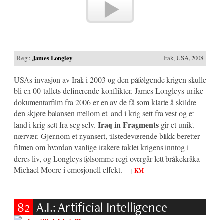
Regi:
James Longley
Irak, USA, 2008
USAs invasjon av Irak i 2003 og den påfølgende krigen skulle
bli en 00-tallets definerende konflikter. James Longleys unike
dokumentarfilm fra 2006 er en av de få som klarte å skildre
den skjøre balansen mellom et land i krig sett fra vest og et
Iraq in Fragments
land i krig sett fra seg selv.
gir et unikt
nærvær. Gjennom et nyansert, tilstedeværende blikk beretter
filmen om hvordan vanlige irakere taklet krigens inntog i
deres liv, og Longleys følsomme regi overgår lett bråkekråka
Michael Moore i emosjonell effekt.
|
KM
82
A.I.: Artificial Intelligence