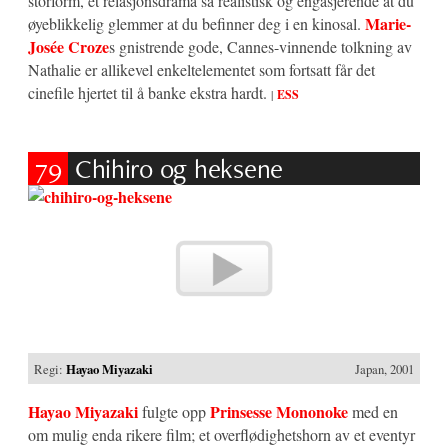
storform, et relasjonsdrama så realistisk og engasjerende at du
Marie-
øyeblikkelig glemmer at du befinner deg i en kinosal.
Josée Croze
s gnistrende gode, Cannes-vinnende tolkning av
Nathalie er allikevel enkeltelementet som fortsatt får det
cinefile hjertet til å banke ekstra hardt.
|
ESS
79
Chihiro og heksene
Regi:
Hayao Miyazaki
Japan, 2001
Hayao Miyazaki
Prinsesse Mononoke
fulgte opp
med en
om mulig enda rikere film; et overflødighetshorn av et eventyr