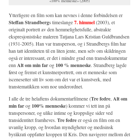
«100% menneske» (2005)
Ytterligere en film som kan nevnes i denne forbindelsen er
Steffan Strandberg
7. himmel
s timeslange
(2003), et
originalt portrett av den hemmelighetsfulle, abstrakte
ekspresjonistiske maleren Tatjana Lars Kristian Guldbrandsen
(1931-2005). Han var transperson, og i Strandbergs film har
han tatt identiteten til en liten jente, men selv om skildringen
også er interessant, er det i mindre grad enn transdokumentar
Alt om min far
100 % menneske
enn
og
. Strandberg lagde
først og fremst et kunstnerportrett, om et menneske som
iscenesetter sitt liv som om det var et kunstverk, med
transtematikken som noe underordnet.
Tre fedre
Alt om
I alle de tre helaftens dokumentarfilmene (
,
min far
100% menneske
og
) kommer vi tett inn på
transpersoner, og ulike intime og kroppslige sider ved
Tre fedre
transidentitet framheves.
er også en film om en
uvanlig kropp, og hvordan myndigheter og medisinsk
byråkrati oppfatter kroppen til Kris. Den navigerer mellom det