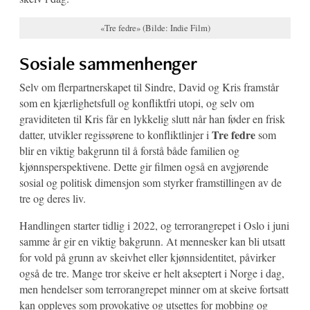
«Tre fedre» (Bilde: Indie Film)
Sosiale sammenhenger
Selv om flerpartnerskapet til Sindre, David og Kris framstår
som en kjærlighetsfull og konfliktfri utopi, og selv om
graviditeten til Kris får en lykkelig slutt når han føder en frisk
Tre fedre
datter, utvikler regissørene to konfliktlinjer i
som
blir en viktig bakgrunn til å forstå både familien og
kjønnsperspektivene. Dette gir filmen også en avgjørende
sosial og politisk dimensjon som styrker framstillingen av de
tre og deres liv.
Handlingen starter tidlig i 2022, og terrorangrepet i Oslo i juni
samme år gir en viktig bakgrunn. At mennesker kan bli utsatt
for vold på grunn av skeivhet eller kjønnsidentitet, påvirker
også de tre. Mange tror skeive er helt akseptert i Norge i dag,
men hendelser som terrorangrepet minner om at skeive fortsatt
kan oppleves som provokative og utsettes for mobbing og