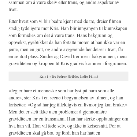
sammen om å være skeiv eller trans, og andre aspekter av
livet.
Etter hvert som vi blir bedre kjent med de tre, dreier filmen
stadig tydeligere mot Kris. Han blir inngangen til kunnskapen
som formidles om det å være trans. Hans bakgrunn og
oppvekst, øyeblikket da han fortalte moren at han ikke var en
jente, men en gutt, og andre avgjørende hendelser i livet, får
en sentral plass. Sindre og David trer mer i bakgrunnen, mens
graviditeten og kroppen til Kris gradvis kommer i forgrunnen.
Kris i «Tre fedre» (Bilde: Indie Film)
«Jeg er bare et menneske som har lyst på barn som alle
andre», sier Kris i en scene i begynnelsen av filmen, og han
fortsetter: «Og så har jeg tilfeldigvis en livmor jeg kan bruke.»
Men det er slett ikke uten problemer å gjennomføre
graviditeten for en transmann. Han har sterke oppfatninger om
hva han vil. Han vil føde selv, og ikke ta keisersnitt. For at
graviditeten skal gå bra, og fordi han har hatt en