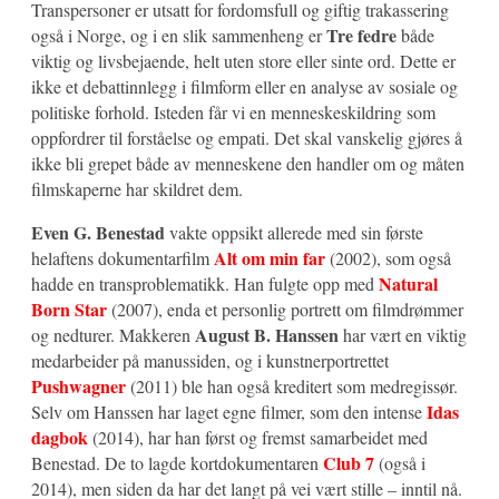
Transpersoner er utsatt for fordomsfull og giftig trakassering
Tre fedre
også i Norge, og i en slik sammenheng er
både
viktig og livsbejaende, helt uten store eller sinte ord. Dette er
ikke et debattinnlegg i filmform eller en analyse av sosiale og
politiske forhold. Isteden får vi en menneskeskildring som
oppfordrer til forståelse og empati. Det skal vanskelig gjøres å
ikke bli grepet både av menneskene den handler om og måten
filmskaperne har skildret dem.
Even G. Benestad
vakte oppsikt allerede med sin første
Alt om min far
helaftens dokumentarfilm
(2002), som også
Natural
hadde en transproblematikk. Han fulgte opp med
Born Star
(2007), enda et personlig portrett om filmdrømmer
August B. Hanssen
og nedturer. Makkeren
har vært en viktig
medarbeider på manussiden, og i kunstnerportrettet
Pushwagner
(2011) ble han også kreditert som medregissør.
Idas
Selv om Hanssen har laget egne filmer, som den intense
dagbok
(2014), har han først og fremst samarbeidet med
Club 7
Benestad. De to lagde kortdokumentaren
(også i
2014), men siden da har det langt på vei vært stille – inntil nå.