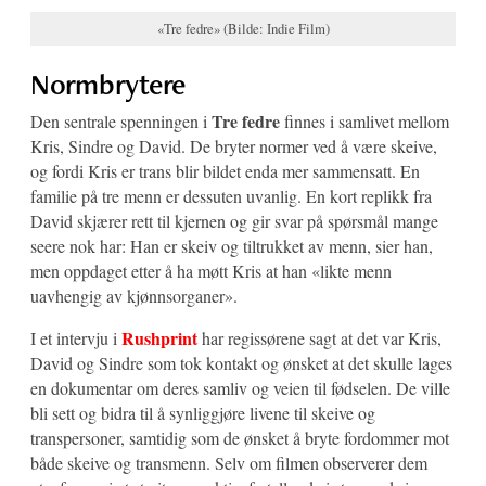
«Tre fedre» (Bilde: Indie Film)
Normbrytere
Tre fedre
Den sentrale spenningen i
finnes i samlivet mellom
Kris, Sindre og David. De bryter normer ved å være skeive,
og fordi Kris er trans blir bildet enda mer sammensatt. En
familie på tre menn er dessuten uvanlig. En kort replikk fra
David skjærer rett til kjernen og gir svar på spørsmål mange
seere nok har: Han er skeiv og tiltrukket av menn, sier han,
men oppdaget etter å ha møtt Kris at han «likte menn
uavhengig av kjønnsorganer».
Rushprint
I et intervju i
har regissørene sagt at det var Kris,
David og Sindre som tok kontakt og ønsket at det skulle lages
en dokumentar om deres samliv og veien til fødselen. De ville
bli sett og bidra til å synliggjøre livene til skeive og
transpersoner, samtidig som de ønsket å bryte fordommer mot
både skeive og transmenn. Selv om filmen observerer dem