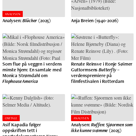
ANALYSEN
Analysen:
Blücher
(2025)
Anja Breien (1940-2026)
Som flue på veggen i verdens
Renate Reinsve i Itonje Søimer
minste hjem: En samtale med
Guttormsens
Butterfly
–
Monica Strømdahl om
verdenspremiere på
Flophouse America
filmfestivalen i Rotterdam
OMTALE
ANALYSEN
Asif Kapadia følger
Analysen:
Ruffen: Sjøormen som
oppskriften tett i
ikke kunne svømme
(2025)