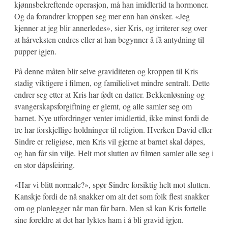
kjønnsbekreftende operasjon, må han imidlertid ta hormoner.
Og da forandrer kroppen seg mer enn han ønsker. «Jeg
kjenner at jeg blir annerledes», sier Kris, og irriterer seg over
at hårveksten endres eller at han begynner å få antydning til
pupper igjen.
På denne måten blir selve graviditeten og kroppen til Kris
stadig viktigere i filmen, og familielivet mindre sentralt. Dette
endrer seg etter at Kris har født en datter. Bekkenløsning og
svangerskapsforgiftning er glemt, og alle samler seg om
barnet. Nye utfordringer venter imidlertid, ikke minst fordi de
tre har forskjellige holdninger til religion. Hverken David eller
Sindre er religiøse, men Kris vil gjerne at barnet skal døpes,
og han får sin vilje. Helt mot slutten av filmen samler alle seg i
en stor dåpsfeiring.
«Har vi blitt normale?», spør Sindre forsiktig helt mot slutten.
Kanskje fordi de nå snakker om alt det som folk flest snakker
om og planlegger når man får barn. Men så kan Kris fortelle
sine foreldre at det har lyktes ham i å bli gravid igjen.