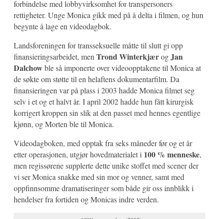
forbindelse med lobbyvirksomhet for transpersoners
rettigheter. Unge Monica gikk med på å delta i filmen, og hun
begynte å lage en videodagbok.
Landsforeningen for transseksuelle måtte til slutt gi opp
Trond Winterkjær
Jan
finansieringsarbeidet, men
og
Dalchow
ble så imponerte over videoopptakene til Monica at
de søkte om støtte til en helaftens dokumentarfilm. Da
finansieringen var på plass i 2003 hadde Monica filmet seg
selv i et og et halvt år. I april 2002 hadde hun fått kirurgisk
korrigert kroppen sin slik at den passet med hennes egentlige
kjønn, og Morten ble til Monica.
Videodagboken, med opptak fra seks måneder før og et år
100 % menneske
etter operasjonen, utgjør hovedmaterialet i
,
men regissørene supplerte dette unike stoffet med scener der
vi ser Monica snakke med sin mor og venner, samt med
oppfinnsomme dramatiseringer som både gir oss innblikk i
hendelser fra fortiden og Monicas indre verden.