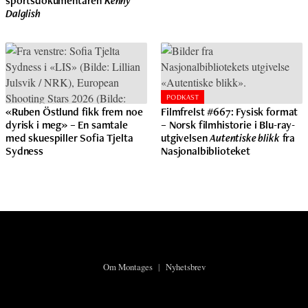
sportsdokumentaren
Kenny
Dalglish
PODKAST
«Ruben Östlund fikk frem noe
Filmfrelst #667: Fysisk format
dyrisk i meg» – En samtale
– Norsk filmhistorie i Blu-ray-
med skuespiller Sofia Tjelta
utgivelsen
Autentiske blikk
fra
Sydness
Nasjonalbiblioteket
Om Montages
|
Nyhetsbrev