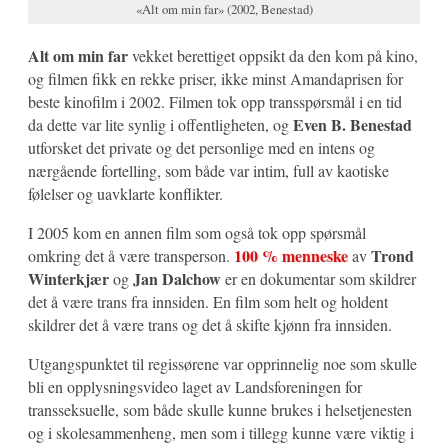
«Alt om min far» (2002, Benestad)
Alt om min far
vekket berettiget oppsikt da den kom på kino,
og filmen fikk en rekke priser, ikke minst Amandaprisen for
beste kinofilm i 2002. Filmen tok opp transspørsmål i en tid
Even B. Benestad
da dette var lite synlig i offentligheten, og
utforsket det private og det personlige med en intens og
nærgående fortelling, som både var intim, full av kaotiske
følelser og uavklarte konflikter.
I 2005 kom en annen film som også tok opp spørsmål
100 % menneske
Trond
omkring det å være transperson.
av
Winterkjær
Jan Dalchow
og
er en dokumentar som skildrer
det å være trans fra innsiden. En film som helt og holdent
skildrer det å være trans og det å skifte kjønn fra innsiden.
Utgangspunktet til regissørene var opprinnelig noe som skulle
bli en opplysningsvideo laget av Landsforeningen for
transseksuelle, som både skulle kunne brukes i helsetjenesten
og i skolesammenheng, men som i tillegg kunne være viktig i