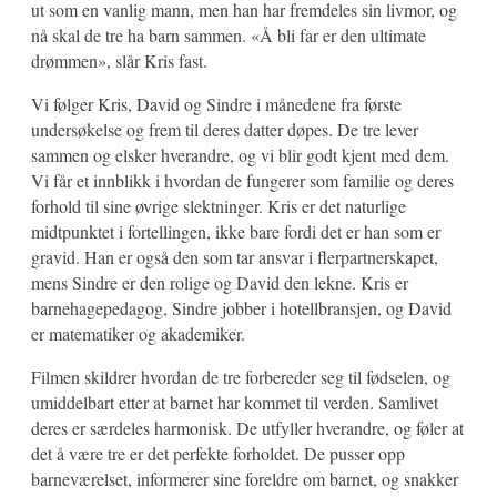
ut som en vanlig mann, men han har fremdeles sin livmor, og
nå skal de tre ha barn sammen. «Å bli far er den ultimate
drømmen», slår Kris fast.
Vi følger Kris, David og Sindre i månedene fra første
undersøkelse og frem til deres datter døpes. De tre lever
sammen og elsker hverandre, og vi blir godt kjent med dem.
Vi får et innblikk i hvordan de fungerer som familie og deres
forhold til sine øvrige slektninger. Kris er det naturlige
midtpunktet i fortellingen, ikke bare fordi det er han som er
gravid. Han er også den som tar ansvar i flerpartnerskapet,
mens Sindre er den rolige og David den lekne. Kris er
barnehagepedagog, Sindre jobber i hotellbransjen, og David
er matematiker og akademiker.
Filmen skildrer hvordan de tre forbereder seg til fødselen, og
umiddelbart etter at barnet har kommet til verden. Samlivet
deres er særdeles harmonisk. De utfyller hverandre, og føler at
det å være tre er det perfekte forholdet. De pusser opp
barneværelset, informerer sine foreldre om barnet, og snakker