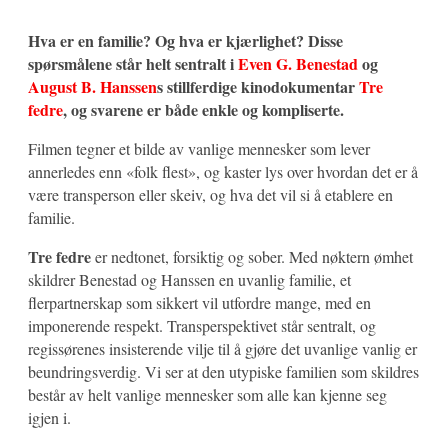
Hva er en familie? Og hva er kjærlighet? Disse
spørsmålene står helt sentralt i
Even G. Benestad
og
August B. Hanssen
s stillferdige kinodokumentar
Tre
fedre
, og svarene er både enkle og kompliserte.
Filmen tegner et bilde av vanlige mennesker som lever
annerledes enn «folk flest», og kaster lys over hvordan det er å
være transperson eller skeiv, og hva det vil si å etablere en
familie.
Tre fedre
er nedtonet, forsiktig og sober. Med nøktern ømhet
skildrer Benestad og Hanssen en uvanlig familie, et
flerpartnerskap som sikkert vil utfordre mange, med en
imponerende respekt. Transperspektivet står sentralt, og
regissørenes insisterende vilje til å gjøre det uvanlige vanlig er
beundringsverdig. Vi ser at den utypiske familien som skildres
består av helt vanlige mennesker som alle kan kjenne seg
igjen i.