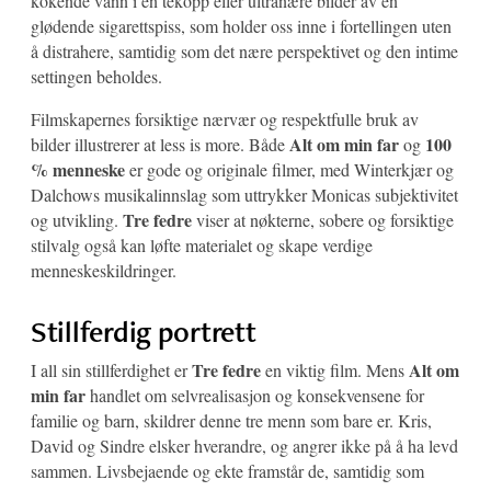
kokende vann i en tekopp eller ultranære bilder av en
glødende sigarettspiss, som holder oss inne i fortellingen uten
å distrahere, samtidig som det nære perspektivet og den intime
settingen beholdes.
Filmskapernes forsiktige nærvær og respektfulle bruk av
Alt om min far
100
bilder illustrerer at less is more. Både
og
% menneske
er gode og originale filmer, med Winterkjær og
Dalchows musikalinnslag som uttrykker Monicas subjektivitet
Tre fedre
og utvikling.
viser at nøkterne, sobere og forsiktige
stilvalg også kan løfte materialet og skape verdige
menneskeskildringer.
Stillferdig portrett
Tre fedre
Alt om
I all sin stillferdighet er
en viktig film. Mens
min far
handlet om selvrealisasjon og konsekvensene for
familie og barn, skildrer denne tre menn som bare er. Kris,
David og Sindre elsker hverandre, og angrer ikke på å ha levd
sammen. Livsbejaende og ekte framstår de, samtidig som