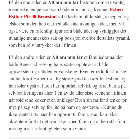
Alt om min far
På den ene siden er
historien om et uvanlig
Esben
menneske, en person som både er mann og kvinne.
Esther Pirelli Benestad
vil ikke bare bli forstått, akseptert og
elsket som den hen er, med alle sine uvanlige sider, men vil
også være en offentlig figur som både taler og synliggjør det
uvanlige menneskets sak og posisjon overfor flertallets tyranni,
som hen selv uttrykker det i filmen.
Alt om min far
På den andre siden er
et familiedrama, der
både Benestad selv og hans søster opplever at både
oppveksten og nåtiden er vanskelig. Even er redd for å miste
sin far, fordi Esther i stadig større grad tar over for Esben, og
han føler også at faren har opptrådt selvisk og ofret barna på
selvrealiseringens alter. I en av de aller siste scenene i filmen,
når følelsene koker over, anklager Even sin far for å tenke for
mye på seg selv og for lite på ham og søsteren. «Kunne du
ikke ventet litt», sier han opprørt til faren. Han kan ikke
akseptere fullt ut det som skjer med faren og at hen står fram
mer og mer i offentligheten som kvinne.