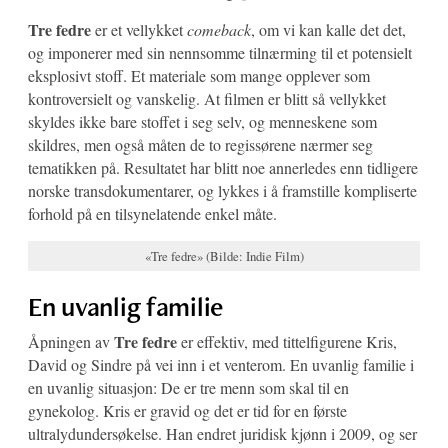
Tre fedre
er et vellykket
comeback
, om vi kan kalle det det,
og imponerer med sin nennsomme tilnærming til et potensielt
eksplosivt stoff. Et materiale som mange opplever som
kontroversielt og vanskelig. At filmen er blitt så vellykket
skyldes ikke bare stoffet i seg selv, og menneskene som
skildres, men også måten de to regissørene nærmer seg
tematikken på. Resultatet har blitt noe annerledes enn tidligere
norske transdokumentarer, og lykkes i å framstille kompliserte
forhold på en tilsynelatende enkel måte.
«Tre fedre» (Bilde: Indie Film)
En uvanlig familie
Tre fedre
Åpningen av
er effektiv, med tittelfigurene Kris,
David og Sindre på vei inn i et venterom. En uvanlig familie i
en uvanlig situasjon: De er tre menn som skal til en
gynekolog. Kris er gravid og det er tid for en første
ultralydundersøkelse. Han endret juridisk kjønn i 2009, og ser