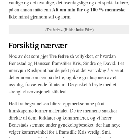
vanlige og det uvanlige, det hverdagslige og det spektakulære,
Alt om min far
100 % menneske
på en annen måte enn
og
.
Ikke minst gjennom stil og form.
«Tre fedre» (Bilde: Indie Film)
Forsiktig nærvær
Tre fedre
Noe av det som gjør
så vellykket, er hvordan
Benestad og Hanssen framstiller Kris, Sindre og David. I et
intervju i Rushprint har de pekt på at det var viktig å vise at
det er noen som ser på de tre, og ikke gi illusjonen av et
usynlig, fraværende filmteam. De ønsket å bryte med et
strengt observasjonelt stilideal.
Helt fra begynnelsen blir vi oppmerksomme på at
filmskaperne former materialet. De tre mennene snakker
direkte til dem, forklarer og kommenterer, og vi hører
Benestads stemme under gynekologbesøket, der han nøye
velger kameravinkel for å framstille Kris verdig. Små