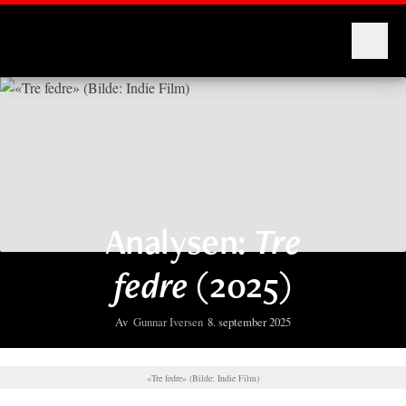
Montages
Analysen:
Tre
fedre
(2025)
Av
Gunnar Iversen
8. september 2025
«Tre fedre» (Bilde: Indie Film)