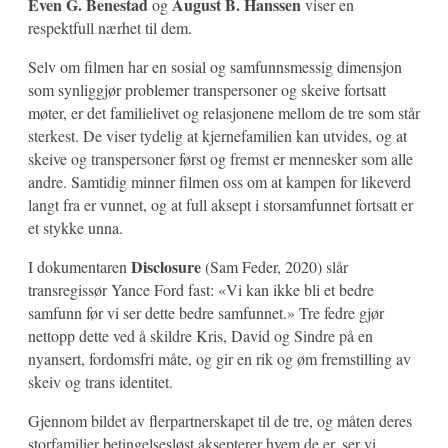
Even G. Benestad
August B. Hanssen
og
viser en
respektfull nærhet til dem.
Selv om filmen har en sosial og samfunnsmessig dimensjon
som synliggjør problemer transpersoner og skeive fortsatt
møter, er det familielivet og relasjonene mellom de tre som står
sterkest. De viser tydelig at kjernefamilien kan utvides, og at
skeive og transpersoner først og fremst er mennesker som alle
andre. Samtidig minner filmen oss om at kampen for likeverd
langt fra er vunnet, og at full aksept i storsamfunnet fortsatt er
et stykke unna.
Disclosure
I dokumentaren
(Sam Feder, 2020) slår
transregissør Yance Ford fast: «Vi kan ikke bli et bedre
samfunn før vi ser dette bedre samfunnet.» Tre fedre gjør
nettopp dette ved å skildre Kris, David og Sindre på en
nyansert, fordomsfri måte, og gir en rik og øm fremstilling av
skeiv og trans identitet.
Gjennom bildet av flerpartnerskapet til de tre, og måten deres
storfamilier betingelsesløst aksepterer hvem de er, ser vi