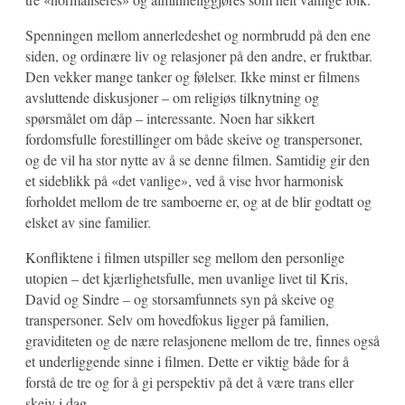
Spenningen mellom annerledeshet og normbrudd på den ene
siden, og ordinære liv og relasjoner på den andre, er fruktbar.
Den vekker mange tanker og følelser. Ikke minst er filmens
avsluttende diskusjoner – om religiøs tilknytning og
spørsmålet om dåp – interessante. Noen har sikkert
fordomsfulle forestillinger om både skeive og transpersoner,
og de vil ha stor nytte av å se denne filmen. Samtidig gir den
et sideblikk på «det vanlige», ved å vise hvor harmonisk
forholdet mellom de tre samboerne er, og at de blir godtatt og
elsket av sine familier.
Konfliktene i filmen utspiller seg mellom den personlige
utopien – det kjærlighetsfulle, men uvanlige livet til Kris,
David og Sindre – og storsamfunnets syn på skeive og
transpersoner. Selv om hovedfokus ligger på familien,
graviditeten og de nære relasjonene mellom de tre, finnes også
et underliggende sinne i filmen. Dette er viktig både for å
forstå de tre og for å gi perspektiv på det å være trans eller
skeiv i dag.