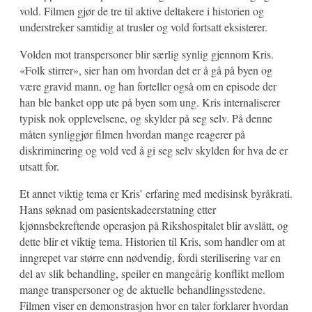
vold. Filmen gjør de tre til aktive deltakere i historien og
understreker samtidig at trusler og vold fortsatt eksisterer.
Volden mot transpersoner blir særlig synlig gjennom Kris.
«Folk stirrer», sier han om hvordan det er å gå på byen og
være gravid mann, og han forteller også om en episode der
han ble banket opp ute på byen som ung. Kris internaliserer
typisk nok opplevelsene, og skylder på seg selv. På denne
måten synliggjør filmen hvordan mange reagerer på
diskriminering og vold ved å gi seg selv skylden for hva de er
utsatt for.
Et annet viktig tema er Kris’ erfaring med medisinsk byråkrati.
Hans søknad om pasientskadeerstatning etter
kjønnsbekreftende operasjon på Rikshospitalet blir avslått, og
dette blir et viktig tema. Historien til Kris, som handler om at
inngrepet var større enn nødvendig, fordi sterilisering var en
del av slik behandling, speiler en mangeårig konflikt mellom
mange transpersoner og de aktuelle behandlingsstedene.
Filmen viser en demonstrasjon hvor en taler forklarer hvordan