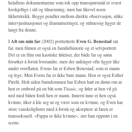
helaftens dokumentarene som tok opp transspørsmål er svært
forskjellige i stil og tilnærming, men har likevel noen
likhetstrekk. Begge pendler mellom direkte observasjon, ulike
intervjusituasjoner og dramatiseringer, og stilmessig ligger de
langt fra denne.
Alt om min far
Even G. Benestad
I
(2002) portretterte
sin
far, men filmen er også en familiehistorie og et selvportrett.
Det er en film om kaotiske følelser, der både far og sønn
forsøker å forstå hverandre, men der anklager ofte ligger like
under overflaten. Evens far er Esben Benestad, som er mann
og lege. Men Evens far er ikke bare mann. Hen er også Esther
Pirelli. Helt siden barndommen har Esben hatt en drøm om at
hen er ombord på en båt som
Titanic
, og føler at hen vil gå
ned med båten fordi hen er mann. Innerst inne er hen også
kvinne, liker å kle seg ut og være som en kvinne, og Even har
store vanskeligheter med å forstå og akseptere at faren er
transseksuell. «Pappa er ikke kvinne», sier han opprørt i en
scene.