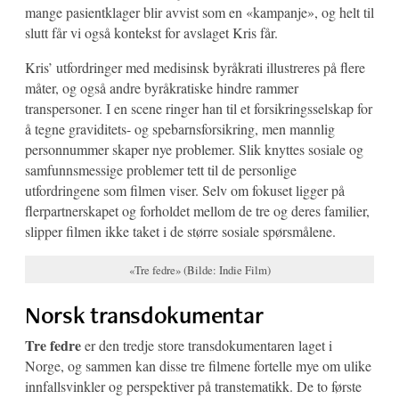
mange pasientklager blir avvist som en «kampanje», og helt til
slutt får vi også kontekst for avslaget Kris får.
Kris’ utfordringer med medisinsk byråkrati illustreres på flere
måter, og også andre byråkratiske hindre rammer
transpersoner. I en scene ringer han til et forsikringsselskap for
å tegne graviditets- og spebarnsforsikring, men mannlig
personnummer skaper nye problemer. Slik knyttes sosiale og
samfunnsmessige problemer tett til de personlige
utfordringene som filmen viser. Selv om fokuset ligger på
flerpartnerskapet og forholdet mellom de tre og deres familier,
slipper filmen ikke taket i de større sosiale spørsmålene.
«Tre fedre» (Bilde: Indie Film)
Norsk transdokumentar
Tre fedre
er den tredje store transdokumentaren laget i
Norge, og sammen kan disse tre filmene fortelle mye om ulike
innfallsvinkler og perspektiver på transtematikk. De to første