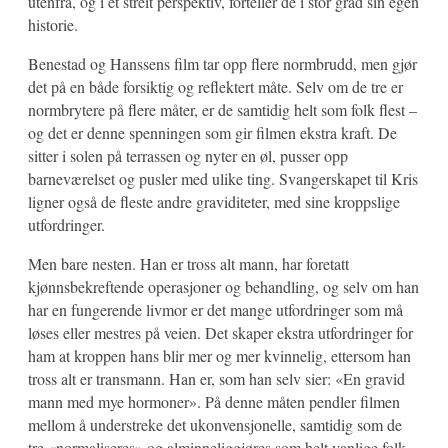
utenfra, og i et streit perspektiv, forteller de i stor grad sin egen
historie.
Benestad og Hanssens film tar opp flere normbrudd, men gjør
det på en både forsiktig og reflektert måte. Selv om de tre er
normbrytere på flere måter, er de samtidig helt som folk flest –
og det er denne spenningen som gir filmen ekstra kraft. De
sitter i solen på terrassen og nyter en øl, pusser opp
barneværelset og pusler med ulike ting. Svangerskapet til Kris
ligner også de fleste andre graviditeter, med sine kroppslige
utfordringer.
Men bare nesten. Han er tross alt mann, har foretatt
kjønnsbekreftende operasjoner og behandling, og selv om han
har en fungerende livmor er det mange utfordringer som må
løses eller mestres på veien. Det skaper ekstra utfordringer for
ham at kroppen hans blir mer og mer kvinnelig, ettersom han
tross alt er transmann. Han er, som han selv sier: «En gravid
mann med mye hormoner». På denne måten pendler filmen
mellom å understreke det ukonvensjonelle, samtidig som de
tre «normaliseres» og alminneliggjøres som helt vanlige folk.