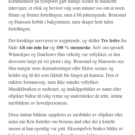
kommentarer på lydsporet gjør mange scener til maskerte
intervjuer, et etisk og bevisst valg som minner oss om at noen
filmer og former fortellingen, uten å bli påtrengende. Benestad
og Hanssen forblir i bakgrunnen, men skaper hele tiden
fortellingen.
Tre fedre
Det forsiktige nærværet er avgjørende, og skiller
fra
Alt om min far
100 % menneske
både
og
. Selv om spesielt
Winterkjær og Dalchows film virkelig var vellykket, er den
dessverre langt på vei glemt i dag. Benestad og Hanssens nye
film unngår store dramatiseringer eller fiktive scener, og
holder seg til det som faktisk ble fanget på kamera. Den er
enklere formmessig, men ikke mindre vellykket.
Musikkbruken er nedtonet, og innklippsbilder av natur eller
objekter bidrar til rolig rytme og understreker de tette, intime
nærbildene av hovedpersonene.
Disse intime bildene suppleres av nærbilder av objekter eller
natur når Kris forteller om brorens død eller det å fortelle
moren at han egentlig var gutt. Eksempelvis brukes bilder av