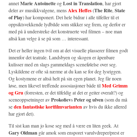
Marie Antoinette
Lost in Translation
annet
og
, har gjort
Alex Heffes
The Rite
State
deler av musikkvalgene, mens
(
,
of Play
) har komponert. Det hele bidrar i alle tilfeller til et
oppsiktsvekkende lydbilde som stikker seg frem, og derfor er
med på å understreke det konstruerte ved filmen – noe man
altså kan velge å se på som … interessant.
Det er heller ingen tvil om at det visuelle plasserer filmen godt
innenfor det teatrale. Landsbyen og skogen er åpenbare
kulisser med en slags gammeldags scenefølelse over seg.
Lyskildene er ofte så nærme at du kan se for deg lysriggen.
Og kostymene er altså helt på sin egen planet. Jeg får noen
Med Grimm
løse, men likevel treffende assosiasjoner både til
og Gru
(forresten, er det tilfeldig at det er geiter overalt?) og
Prokofiev
Peter og ulven
sceneoppsetninger av
s
(som du må
den fantastiske kortfilmvarianten
se
av hvis du ikke allered
har gjort det).
Til sist kan man jo kose seg med å være en liten geek. At
Gary Oldman
går amok som ensporet varulvdreper/prest er