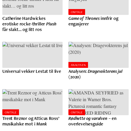
OMTALE
Catherine Hardwickes
Game of Thrones
innfrir og
erotiske rocke-thriller
Plush
engasjerer
får slakt… og litt ros
ANALYSEN
Universal vekker Lestat til live
Analysen:
Dragevokterens jul
(2020)
OMTALE
OMTALE
Trent Reznor og Atticus Ross’
Rødhette og varulven
– en
musikalske mot i
Mank
overlevelsesguide