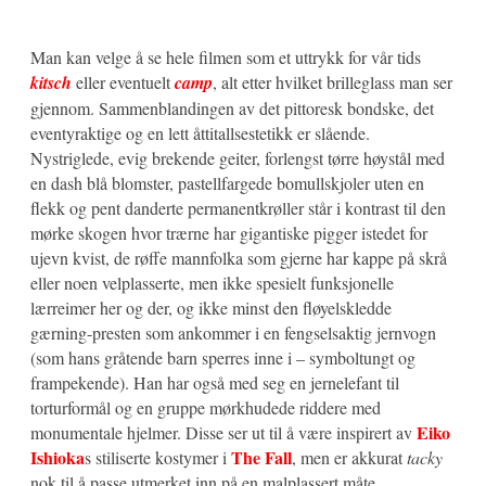
Man kan velge å se hele filmen som et uttrykk for vår tids
kitsch
eller eventuelt
camp
, alt etter hvilket brilleglass man ser
gjennom. Sammenblandingen av det pittoresk bondske, det
eventyraktige og en lett åttitallsestetikk er slående.
Nystriglede, evig brekende geiter, forlengst tørre høystål med
en dash blå blomster, pastellfargede bomullskjoler uten en
flekk og pent danderte permanentkrøller står i kontrast til den
mørke skogen hvor trærne har gigantiske pigger istedet for
ujevn kvist, de røffe mannfolka som gjerne har kappe på skrå
eller noen velplasserte, men ikke spesielt funksjonelle
lærreimer her og der, og ikke minst den fløyelskledde
gærning-presten som ankommer i en fengselsaktig jernvogn
(som hans gråtende barn sperres inne i – symboltungt og
frampekende). Han har også med seg en jernelefant til
torturformål og en gruppe mørkhudede riddere med
Eiko
monumentale hjelmer. Disse ser ut til å være inspirert av
Ishioka
The Fall
s stiliserte kostymer i
, men er akkurat
tacky
nok til å passe utmerket inn på en malplassert måte.