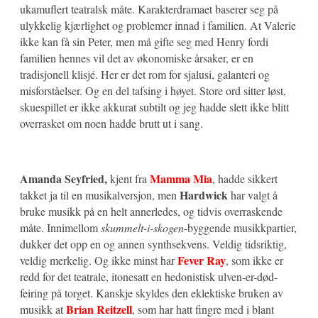
ukamuflert teatralsk måte. Karakterdramaet baserer seg på
ulykkelig kjærlighet og problemer innad i familien. At Valerie
ikke kan få sin Peter, men må gifte seg med Henry fordi
familien hennes vil det av økonomiske årsaker, er en
tradisjonell klisjé. Her er det rom for sjalusi, galanteri og
misforståelser. Og en del tafsing i høyet. Store ord sitter løst,
skuespillet er ikke akkurat subtilt og jeg hadde slett ikke blitt
overrasket om noen hadde brutt ut i sang.
Amanda Seyfried,
Mamma Mia
kjent fra
, hadde sikkert
Hardwick
takket ja til en musikalversjon, men
har valgt å
bruke musikk på en helt annerledes, og tidvis overraskende
måte. Innimellom
skummelt-i-skogen
-byggende musikkpartier,
dukker det opp en og annen synthsekvens. Veldig tidsriktig,
Fever Ray
veldig merkelig. Og ikke minst har
, som ikke er
redd for det teatrale, itonesatt en hedonistisk ulven-er-død-
feiring på torget. Kanskje skyldes den eklektiske bruken av
Brian Reitzell
musikk at
, som har hatt fingre med i blant