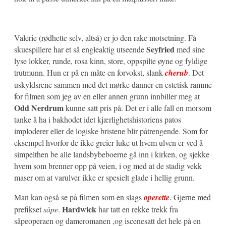
Valerie (rødhette selv, altså) er jo den rake motsetning. Få
Seyfried
skuespillere har et så engleaktig utseende
med sine
lyse lokker, runde, rosa kinn, store, oppspilte øyne og fyldige
trutmunn. Hun er på en måte en forvokst, slank
cherub
. Det
uskyldsrene sammen med det mørke danner en estetisk ramme
for filmen som jeg av en eller annen grunn innbiller meg at
Odd Nerdrum
kunne satt pris på. Det er i alle fall en morsom
tanke å ha i bakhodet idet kjærlighetshistoriens patos
imploderer eller de logiske bristene blir påtrengende. Som for
eksempel hvorfor de ikke greier luke ut hvem ulven er ved å
simpelthen be alle landsbybeboerne gå inn i kirken, og sjekke
hvem som brenner opp på veien, i og med at de stadig vekk
maser om at varulver ikke er spesielt glade i hellig grunn.
Man kan også se på filmen som en slags
operette
. Gjerne med
Hardwick
prefikset
såpe
.
har tatt en rekke trekk fra
såpeoperaen og dameromanen ,og iscenesatt det hele på en