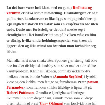
La det bare være helt klart med en gang:
Rødhette og
varulven
er
som filmfortelling. Dramaturgien er helt
ræva
på bærtur, karakterene er like dype som papirdukker og
kjærlighetshistorien fremstår som en klisjékavalkade uten
ende. Desto mer forlystelig er det da å meske seg i
elendigheten! Det handler litt om på hvilken
en film
måte
er dårlig, hvilke underholdningsaspekter som tross alt
ligger i den og ikke minst om hvordan man forholder seg
til den.
Men aller først noen smakebiter. Spoilere gjør strengt tatt ikke
noe fra eller til: Idyllisk landsby som sliter med et aldri så lite
varulvproblem. Klinings i skogen, cornflakesreklame-lys
Valerie
Amanda Seyfried
mellom trærne, blonde
(
) i lyseblå
Peter
Shiloh
kjole og den kjekke, men fattige og foreldreløse
(
Fernandez
), som fra noen vinkler tilfeldigvis ligner litt på
Robert Pattinson
. Grandiose kjærlighetserklæringer.
Skummel ulv som dreper barn, skumle menn som vil drepe
Gary Oldman)
ulven, skummel prest (
som forsåvidt ikke har