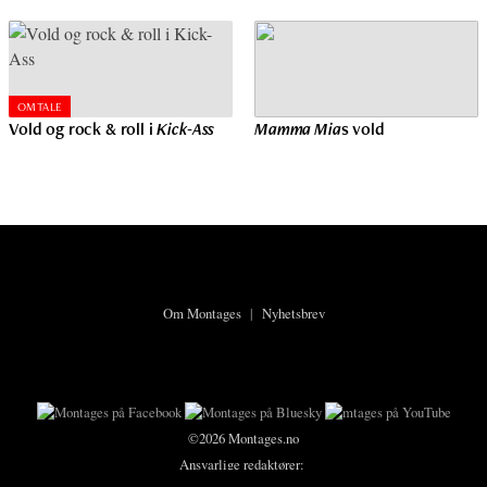
OMTALE
Vold og rock & roll i
Kick-Ass
Mamma Mia
s vold
Om Montages
|
Nyhetsbrev
©2026 Montages.no
Ansvarlige redaktører:
Karsten Meinich
og
Lars Ole Kristiansen