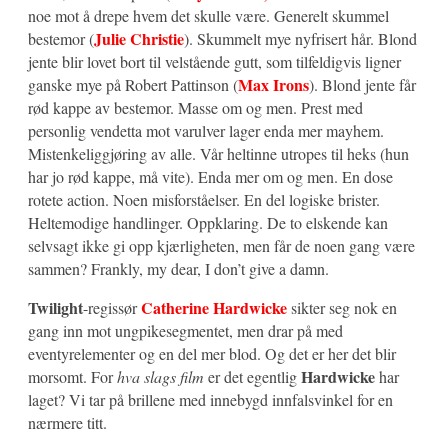
noe mot å drepe hvem det skulle være. Generelt skummel
Julie Christie
bestemor (
). Skummelt mye nyfrisert hår. Blond
jente blir lovet bort til velstående gutt, som tilfeldigvis ligner
Max Irons
ganske mye på Robert Pattinson (
). Blond jente får
rød kappe av bestemor. Masse om og men. Prest med
personlig vendetta mot varulver lager enda mer mayhem.
Mistenkeliggjøring av alle. Vår heltinne utropes til heks (hun
har jo rød kappe, må vite). Enda mer om og men. En dose
rotete action. Noen misforståelser. En del logiske brister.
Heltemodige handlinger. Oppklaring. De to elskende kan
selvsagt ikke gi opp kjærligheten, men får de noen gang være
sammen? Frankly, my dear, I don’t give a damn.
Twilight
Catherine Hardwicke
-regissør
sikter seg nok en
gang inn mot ungpikesegmentet, men drar på med
eventyrelementer og en del mer blod. Og det er her det blir
Hardwicke
morsomt. For
hva slags film
er det egentlig
har
laget? Vi tar på brillene med innebygd innfalsvinkel for en
nærmere titt.