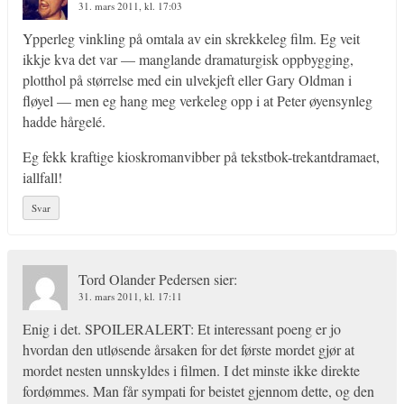
31. mars 2011, kl. 17:03
Ypperleg vinkling på omtala av ein skrekkeleg film. Eg veit
ikkje kva det var — manglande dramaturgisk oppbygging,
plotthol på størrelse med ein ulvekjeft eller Gary Oldman i
fløyel — men eg hang meg verkeleg opp i at Peter øyensynleg
hadde hårgelé.
Eg fekk kraftige kioskromanvibber på tekstbok-trekantdramaet,
iallfall!
Svar
Tord Olander Pedersen
sier:
31. mars 2011, kl. 17:11
Enig i det. SPOILERALERT: Et interessant poeng er jo
hvordan den utløsende årsaken for det første mordet gjør at
mordet nesten unnskyldes i filmen. I det minste ikke direkte
fordømmes. Man får sympati for beistet gjennom dette, og den