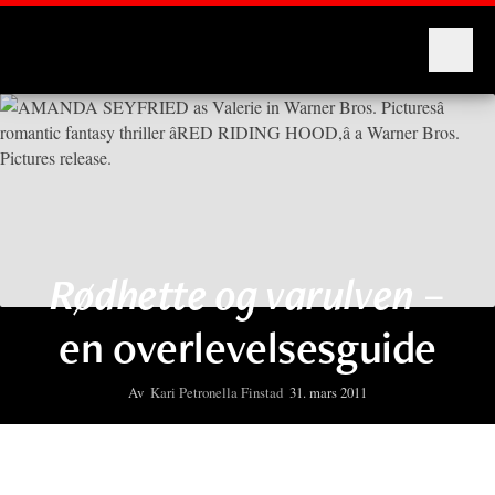
Montages
Rødhette og varulven
–
en overlevelsesguide
Av
Kari Petronella Finstad
31. mars 2011