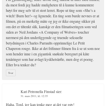
da mest fordi jeg hadde muligheten til å kunne kommentere
høyt for meg selv til et stort lerret. Rope ut ting som «She’s a
witch! Burn her!» og lignende. En ting som burde nevnes er at
filmen, på en merkelig måte og jeg er ikke engang sikker på
om det er tiltenkt slik, kanskje er den filmatiseringen som ved
siden av Neil Jordans «A Company of Wolves» toucher
nærmest på den underliggende og truende seksuelle
betydningen i Charles Parraults opprinnelige Le Petit
Chaperon rouge. Ikke at det frifinner filmen fra å se ut som noe
som hender inne i en gigantisk snøkule beregnet på kåte
tenåringer som har avlagt kyskhetsløfte, men dog et poeng.
Eller hva tenker du?
Svar
Kari Petronella Finstad
sier:
31. mars 2011, kl. 12:35
Haha, Tord, jeg kan tenke meg at det var gøy!