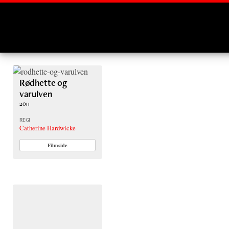
Montages
Rødhette og
varulven
2011
REGI
Catherine Hardwicke
Filmside