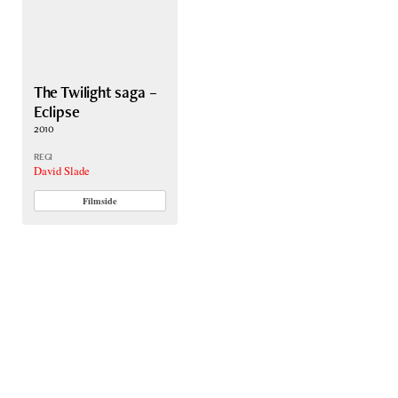
The Twilight saga –
Eclipse
2010
REGI
David Slade
Filmside