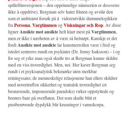
spillefilmversjonen – den opprinnelige miniserien er dessverre
ikke å oppdrive). Bergman selv hater filmen og avslår den
som et ambisiøst forsøk på å videreutvikle drømmelogikken
Persona
Vargtimmen
Viskningar och Rop
fra
,
og
. Av disse
Ansikte mot ansikte
Vargtimmen
ligner
helt klart mest på
,
men er ikke i nærheten av å være så helstøpt. Kanskje er det
Ansikte mot ansikte
fordi
lar kunstnerrollen være i fred og
istedet sentreres rundt en psykiater (Dr. Jenny Isaksson) – i og
for seg et yrke man også skulle tro at Bergman kunne skildre
med en viss troverdighet. Men, nei. Her kaver Bergman seg
rundt i et psykoanalytisk bekmørke uten merkbar
retningssans; de menneskelige relasjonene han ellers skildrer
med uovertruffen sikkerhet og teatralsk troverdighet (et
besnærende, imponerende paradoks) virker oppstyltede og
berøres bare på overflaten. Det som skulle blitt et
pustberøvende dypdykk blir krusninger i vannskorpa.