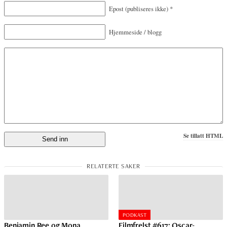
Epost
(publiseres ikke)
*
Hjemmeside / blogg
Se tillatt HTML
PODKAST
Benjamin Ree og Mona
Filmfrelst #617: Oscar-