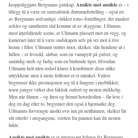
Ansikte mot ansikte
kroppsliggjøre Bergmans galskap.
er – i
tillegg til å være en surrealistisk drømmefortelling – også en
av Bergmans sedvanlige «lukket rom»-fortellinger, der masker
avkles og sannheten slal komme ut av skyggene. I filmens
mest iøyefallende scene, er Ullmann plassert mot en vegg, og
kameraet later til å være ondskapen selv på vei mot å rive
henne i filler. Ullmann stritter imot, skriker, slår hendene ut i
luften – er livredd, sårbar, som en vannpytt på gulvet, og
samtidig sterk og farlig som en brølende tiger. Hvordan
Ullmann helt uten redsel klarer å kombinere disse ulike
uttrykkene uten å miste fotfestet er et mirakel. Videre
begrenser ikke prestasjonen seg til å fungere i øyeblikket;
noen ganger virker den faktisk outrert og nesten utekkelig.
Men når filmen – og først og fremst hovedrollen – får leve i
deg en dag eller to, begynner den også å hjemsøke deg.
Ullmanns forvrengte ansikt svis inn på netthinnen, skriket får
sitt etterliv i øregangene, svetten fra pannen kan du nesten
lukte.
Ansikte mot ansikte
er et interessant feilsteg fra Bergmans