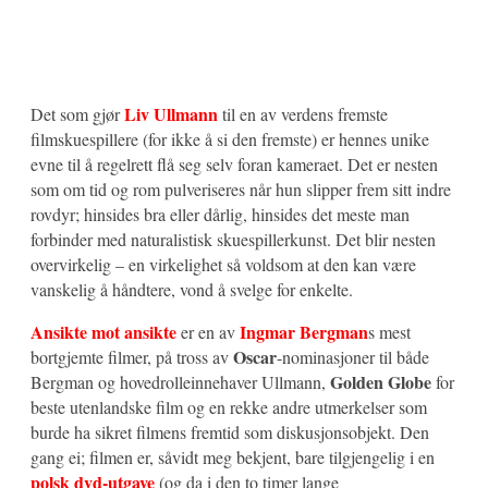
Liv Ullmann
Det som gjør
til en av verdens fremste
filmskuespillere (for ikke å si den fremste) er hennes unike
evne til å regelrett flå seg selv foran kameraet. Det er nesten
som om tid og rom pulveriseres når hun slipper frem sitt indre
rovdyr; hinsides bra eller dårlig, hinsides det meste man
forbinder med naturalistisk skuespillerkunst. Det blir nesten
overvirkelig – en virkelighet så voldsom at den kan være
vanskelig å håndtere, vond å svelge for enkelte.
Ansikte mot ansikte
Ingmar Bergman
er en av
s mest
Oscar
bortgjemte filmer, på tross av
-nominasjoner til både
Golden Globe
Bergman og hovedrolleinnehaver Ullmann,
for
beste utenlandske film og en rekke andre utmerkelser som
burde ha sikret filmens fremtid som diskusjonsobjekt. Den
gang ei; filmen er, såvidt meg bekjent, bare tilgjengelig i en
polsk dvd-utgave
(og da i den to timer lange