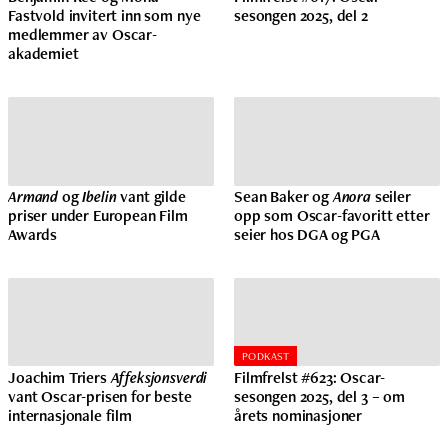
Fastvold invitert inn som nye
sesongen 2025, del 2
medlemmer av Oscar-
akademiet
Armand
og
Ibelin
vant gilde
Sean Baker og
Anora
seiler
priser under European Film
opp som Oscar-favoritt etter
Awards
seier hos DGA og PGA
PODKAST
Joachim Triers
Affeksjonsverdi
Filmfrelst #623: Oscar-
vant Oscar-prisen for beste
sesongen 2025, del 3 – om
internasjonale film
årets nominasjoner