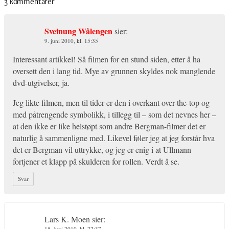
3 kommentarer
Sveinung Wålengen
sier:
9. juni 2010, kl. 15:35
Interessant artikkel! Så filmen for en stund siden, etter å ha
oversett den i lang tid. Mye av grunnen skyldes nok manglende
dvd-utgivelser, ja.
Jeg likte filmen, men til tider er den i overkant over-the-top og
med påtrengende symbolikk, i tillegg til – som det nevnes her –
at den ikke er like helstøpt som andre Bergman-filmer det er
naturlig å sammenligne med. Likevel føler jeg at jeg forstår hva
det er Bergman vil uttrykke, og jeg er enig i at Ullmann
fortjener et klapp på skulderen for rollen. Verdt å se.
Svar
Lars K. Moen
sier:
15. juni 2010, kl. 22:37