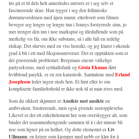
løs på et til dels helt annerledes univers er i seg selv et
fascinerende skue. Han tygger i seg den fellinieske
drømmeverdenen med åpen munn; etterhvert som filmen
beveger seg lengre og lengre inn i Jennys forstyrrede sinn, jo
mer trenger den inn i noe markspist og illeduftende som på
merkelig vis får, om ikke substans, så i alle fall en redelig
råskap. Det slurves med en viss hensikt, og jeg klarer i økende
grad å bli i ett med fiksjonsuniverset. Det er opptakten som er
det graverende problemet; Bergmans eneste virkelige
Gösta Ekman
partysekvens, med syttitallsfunk og
iført
Erland
hvitblond parykk, er en ren katastrofe. Samtalene med
Josephson
leder ingen steds hen. Et hint eller to om
kompliserte familieforhold er ikke nok til at man rives med.
Ansikte mot ansikte
Som du sikkert skjønner er
en
ambivalent, frustrerende, men også givende seeropplevelse.
Likevel er det ett enkeltelement her som overskygger alt, som
binder det usammenhengende sammen til å i det minste bli
Liv
noe som ligner på en helhet. Og dette elementet er
Ullmann
; en kriger som kjemper med nebb og klør for å