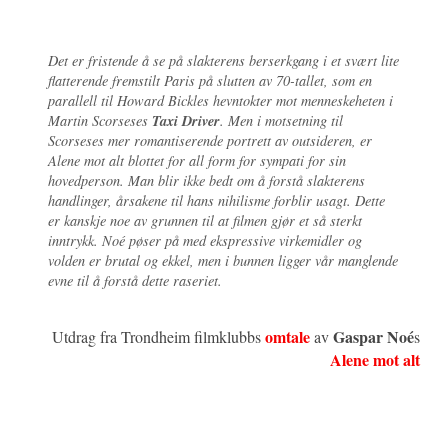
Det er fristende å se på slakterens berserkgang i et svært lite
flatterende fremstilt Paris på slutten av 70-tallet, som en
parallell til Howard Bickles hevntokter mot menneskeheten i
Taxi Driver
Martin Scorseses
. Men i motsetning til
Scorseses mer romantiserende portrett av outsideren, er
Alene mot alt blottet for all form for sympati for sin
hovedperson. Man blir ikke bedt om å forstå slakterens
handlinger, årsakene til hans nihilisme forblir usagt. Dette
er kanskje noe av grunnen til at filmen gjør et så sterkt
inntrykk. Noé pøser på med ekspressive virkemidler og
volden er brutal og ekkel, men i bunnen ligger vår manglende
evne til å forstå dette raseriet.
omtale
Gaspar Noé
Utdrag fra Trondheim filmklubbs
av
s
Alene mot alt