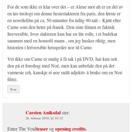
For de som ikke er klar over det – er Alene mot alt er en del av
en løs triologi om denne hesteslakteren fra paris, den første er
en novellefilm på ca. 50 minutter fra tidlig 90-tall – Kjøtt eller
Carne som den heter på fransk. Den siste filmen er faktisk
Irreversible, hvor slakteren kun har en lite rolle, i et badekar
sammen med en homofil mann , om jeg husker riktig, men
historien i Irriversible henspeiler noe til Carne.
Vet ikke om Carne er mulig å få tak i på DVD, har kun sett
den på et foredrag med Noé, men kan anbefale den på det
varmeste (eh, kanskje et noe snålt adjektiv å bruke om en Noé
film).
Svar
Carsten Aniksdal
sier:
26. februar 2010, kl. 01:12
teaser
opening credits.
Enter The Void
og