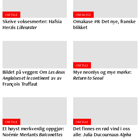
OMTALE
OMAKASE
Skeive voksesmerter: Hafsia
Omakase #8: Det nye, franske
Herzis
Lillesøster
blikket
OMTALE
Bildet på veggen: Om
Les deux
Mye neonlys og mye mørke:
Anglaises et le continent
av av
Return to Seoul
François Truffaut
OMTALE
OMTALE
Et høyst merkverdig oppgjør:
Det finnes en rød vind i oss
Noémie Merlants
Balconettes
alle: Julia Ducournaus
Alpha