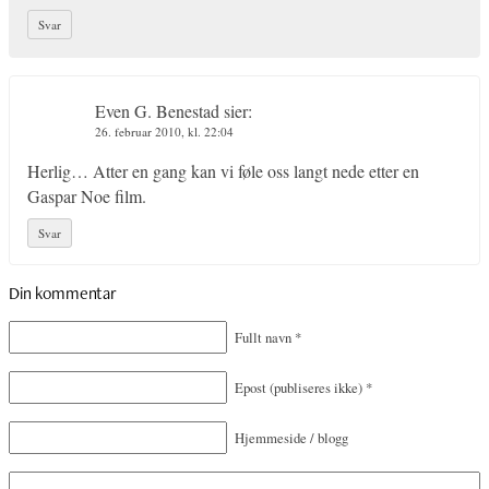
Svar
Even G. Benestad
sier:
26. februar 2010, kl. 22:04
Herlig… Atter en gang kan vi føle oss langt nede etter en
Gaspar Noe film.
Svar
Din kommentar
Fullt navn
*
Epost
(publiseres ikke)
*
Hjemmeside / blogg