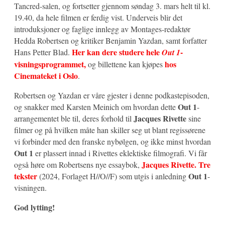
Tancred-salen, og fortsetter gjennom søndag 3. mars helt til kl.
19.40, da hele filmen er ferdig vist. Underveis blir det
introduksjoner og faglige innlegg av Montages-redaktør
Hedda Robertsen og kritiker Benjamin Yazdan, samt forfatter
Her kan dere studere hele
-
Hans Petter Blad.
Out 1
visningsprogrammet,
hos
og billettene kan kjøpes
Cinemateket i Oslo
.
Robertsen og Yazdan er våre gjester i denne podkastepisoden,
Out 1
og snakker med Karsten Meinich om hvordan dette
-
Jacques Rivette
arrangementet ble til, deres forhold til
sine
filmer og på hvilken måte han skiller seg ut blant regissørene
vi forbinder med den franske nybølgen, og ikke minst hvordan
Out 1
er plassert innad i Rivettes eklektiske filmografi. Vi får
Jacques Rivette. Tre
også høre om Robertsens nye essaybok,
tekster
Out 1
(2024, Forlaget H//O//F) som utgis i anledning
-
visningen.
God lytting!