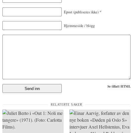
Epost
(publiseres ikke)
*
Hjemmeside / blogg
Se tillatt HTML