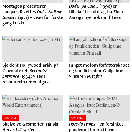
Montages presenterer
Døden på Oslo S
(1990) er
Jacques Rivettes
Out 1: Noli me
tilbake! Les utdrag fra Einar
tangere
(1971) – vises for første
Aarvigs nye bok om filmen
gang i Oslo
Sjeldent Hollywood-arkiv på
Fanget mellom forfatterskapet
Cinemateket:
Servants’
og familiefreden: Gullpalme-
Entrance
(1934) vises i
vinneren
Fritt fall
restaurert 35 mm-utgave
OMTALE
OMTALE
Skeive voksesmerter: Hafsia
Hors du temps
– en forsinket
Herzis
Lillesøster
pandemi-film fra Olivier