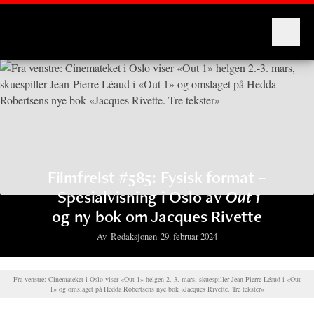
Montages
Filmfrelst #585: Fysisk format –
Spesialvisning i Oslo av
Out 1
og ny bok om Jacques Rivette
Av
Redaksjonen
29. februar 2024
Fra venstre: Cinemateket i Oslo viser «Out 1» helgen 2.-3. mars, skuespiller Jean-Pierre Léaud i «Out
1» og omslaget på Hedda Robertsens nye bok «Jacques Rivette. Tre tekster»