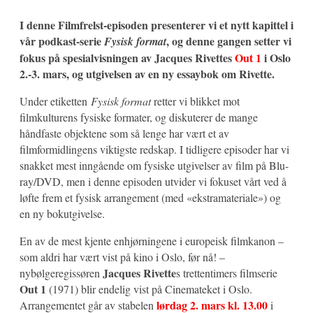
I denne Filmfrelst-episoden presenterer vi et nytt kapittel i
vår podkast-serie
, og denne gangen setter vi
Fysisk format
fokus på spesialvisningen av Jacques Rivettes
Out 1
i Oslo
2.-3. mars, og utgivelsen av en ny essaybok om Rivette.
Under etiketten
Fysisk format
retter vi blikket mot
filmkulturens fysiske formater, og diskuterer de mange
håndfaste objektene som så lenge har vært et av
filmformidlingens viktigste redskap. I tidligere episoder har vi
snakket mest inngående om fysiske utgivelser av film på Blu-
ray/DVD, men i denne episoden utvider vi fokuset vårt ved å
løfte frem et fysisk arrangement (med «ekstramateriale») og
en ny bokutgivelse.
En av de mest kjente enhjørningene i europeisk filmkanon –
som aldri har vært vist på kino i Oslo, før nå! –
Jacques Rivette
nybølgeregissøren
s trettentimers filmserie
Out 1
(1971) blir endelig vist på Cinemateket i Oslo.
lørdag 2. mars kl. 13.00
Arrangementet går av stabelen
i