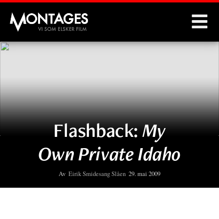
Montages
Flashback:
My
Own Private Idaho
Av
Eirik Smidesang Slåen
29. mai 2009