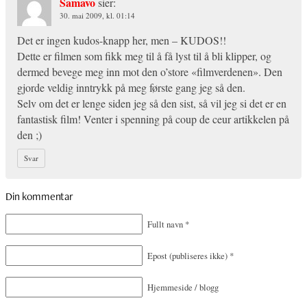
Samavo
sier:
30. mai 2009, kl. 01:14
Det er ingen kudos-knapp her, men – KUDOS!!
Dette er filmen som fikk meg til å få lyst til å bli klipper, og
dermed bevege meg inn mot den o’store «filmverdenen». Den
gjorde veldig inntrykk på meg første gang jeg så den.
Selv om det er lenge siden jeg så den sist, så vil jeg si det er en
fantastisk film! Venter i spenning på coup de ceur artikkelen på
den ;)
Svar
Din kommentar
Fullt navn
*
Epost
(publiseres ikke)
*
Hjemmeside / blogg