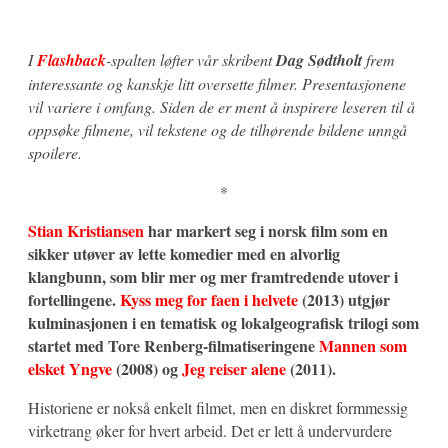
I
Flashback
-spalten løfter vår skribent
Dag Sødtholt
frem
interessante og kanskje litt oversette filmer. Presentasjonene
vil variere i omfang. Siden de er ment å inspirere leseren til å
oppsøke filmene, vil tekstene og de tilhørende bildene unngå
spoilere.
*
Stian Kristiansen
har markert seg i norsk film som en
sikker utøver av lette komedier med en alvorlig
klangbunn, som blir mer og mer framtredende utover i
fortellingene.
Kyss meg for faen i helvete
(2013) utgjør
kulminasjonen i en tematisk og lokalgeografisk trilogi som
startet med Tore Renberg-filmatiseringene
Mannen som
elsket Yngve
(2008) og
Jeg reiser alene
(2011).
Historiene er nokså enkelt filmet, men en diskret formmessig
virketrang øker for hvert arbeid. Det er lett å undervurdere