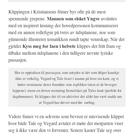
Klippingen i Kristiansens filmer byr ofte på de mest
Mannen som elsket Yngve
spennende grepene.
avsluttes
med en inspirert løsning der hovedpersonen kommuniserer
med en annen rollefigur på tvers av tidsplanene, noe som
glimrende illustrerer tematikken rundt tapte vennskap. Når det
Kyss meg for faen i helvete
gjelder
klippes det fritt fram og
tilbake mellom tidsplanene i den tidligere nevnte lyriske
passasjen.
Her er opptakten til passasjen, som antyder at det som følger kanskje
ikke er virkelig. Vegard og Tale leser i manus på hver sin kant, og vi
hører stemmene deres framføre sine replikker (uten at de beveger
leppene), mens en doven stemning fremelskes på Tales kant (perfekt for
dagdrømmer). Så klippes det til en aktivitet det aldri har vært snakk om
at Vegard har drevet med før: surfing.
Videre finner vi en sekvens som bevisst er misvisende klippet
hvor både Tale og Vegard avtaler et møte der motparten viser
seg å ikke være den vi forventer. Senere kaster Tale seg over