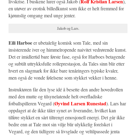
Rolf Kristian Larsen
livskrise. I buskene lurer også Jakob (
),
en utøver av erotisk billedkunst som ikke er helt fremmed for
kjønnslig omgang med unge jenter.
Jakob og Lars.
Eili Harboe
er ubetalelig komisk som Tale, med sin
insisterende iver og himmelropende naivitet vedrørende kunst.
Det er imidlertid bare første fase, også for Harboes betagende
og subtilt uttrykksfulle rolleprestasjon, da Tales sinn blir etter
hvert en slagmark for ikke bare tenåringers typiske kvaler,
men også de vonde følelsene som stykket vekker i henne.
Instruktøren får den lyse idé å besette den andre hovedrollen
med den mutte og tilsynelatende helt overfladiske
Øyvind Larsen Runestad
fotballspilleren Vegard (
). Lars har
oppdaget at de ikke tåler synet av hverandre, hvilket kan
tilføre stykket en sårt tiltrengt emosjonell energi. Det går ikke
bedre enn at Tale mot sin vilje blir ulykkelig forelsket i
Vegard, og den tidligere så livsglade og veltilpassede jenta