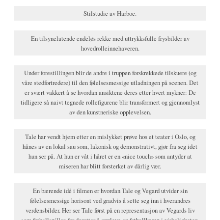
Stilstudie av Harboe.
En tilsynelatende endeløs rekke med uttrykksfulle frysbilder av
hovedrolleinnehaveren.
Under forestillingen blir de andre i truppen forskrekkede tilskuere (og
våre stedfortredere) til den følelsesmessige utladningen på scenen. Det
er svært vakkert å se hvordan ansiktene deres etter hvert mykner: De
tidligere så naivt tegnede rollefigurene blir transformert og gjennomlyst
av den kunstneriske opplevelsen.
Tale har vendt hjem etter en mislykket prøve hos et teater i Oslo, og
hånes av en lokal sau som, lakonisk og demonstrativt, gjør fra seg idet
hun ser på. At hun er våt i håret er en «nice touch» som antyder at
miseren har blitt forsterket av dårlig vær.
En bærende idé i filmen er hvordan Tale og Vegard utvider sin
følelsesmessige horisont ved gradvis å sette seg inn i hverandres
verdensbilder. Her ser Tale først på en representasjon av Vegards liv