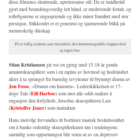
disse filmenes slentrende, upretensiøse stil. De er imidlertid
gjort med beundringsverdig lett hånd, er medrivende fortalt, og
rollefigurene er engasjerende og ikke minst framført med stor
presisjon. Stikkordet er et generøst og sjarmerende blikk på
menneskelig dårskap.
På et tidlig stadium aner fremdeles den fortrøstningsfulle truppen fred
og ingen fare.
Stian Kristiansen
gir oss en gjeng med 15-18 år gamle
amatørskuespillere som i en raptus av hovmod og hodeløshet
akter å ta spranget fra barnslig revyteater til blytungt drama av
Jon Fosse
, «Draum om hausten». Lederskikkelsen er 17-
Eili Harboe
årige Tale (
) som mot alle odds makter å
engasjere den forfyllede, forsofne skuespilleren Lars
Kristoffer Joner
(
) som instruktør.
Hans motvilje forvandles til bortimot manisk besluttsomhet
om å banke ordentlig skuespillerkunst inn i tenåringene,
samtidig som oppsetningen blir veien ut av en depressiv