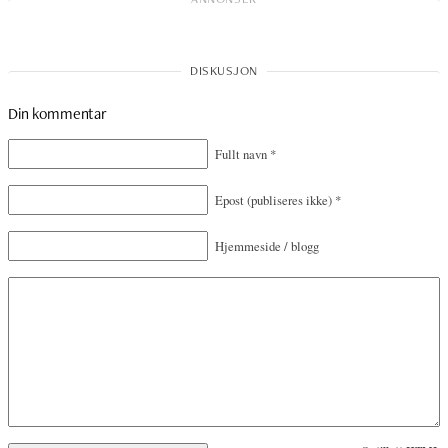
Din kommentar
Fullt navn
*
Epost
(publiseres ikke)
*
Hjemmeside / blogg