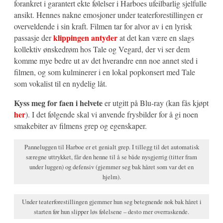
forankret i garantert ekte følelser i Harboes ufeilbarlig sjelfulle
ansikt. Hennes nakne emosjoner under teaterforestillingen er
overveldende i sin kraft. Filmen tar for alvor av i en lyrisk
klippingen antyder
passasje der
at det kan være en slags
kollektiv ønskedrøm hos Tale og Vegard, der vi ser dem
komme mye bedre ut av det hverandre enn noe annet sted i
filmen, og som kulminerer i en lokal popkonsert med Tale
som vokalist til en nydelig låt.
Kyss meg for faen i helvete
er utgitt på Blu-ray (kan fås kjøpt
her
). I det følgende skal vi anvende frysbilder for å gi noen
smakebiter av filmens grep og egenskaper.
Panneluggen til Harboe er et genialt grep. I tillegg til det automatisk
særegne uttrykket, får den henne til å se både nysgjerrig (titter fram
under luggen) og defensiv (gjemmer seg bak håret som var det en
hjelm).
Under teaterforestillingen gjemmer hun seg betegnende nok bak håret i
starten før hun slipper løs følelsene – desto mer overraskende.