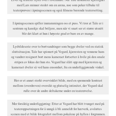
med Lars minner stedet om en arena, noe som peker tilbake til
teaterprøven i åpningsscenen og også filmens bærende teatersetting.
I åpningsscenen spiller innrammingen oss et puss. Vi tror at Tale er i
sentrum og kanskje skal briljere, men når vi snart ser et større utsnitt
blir det klart at hun i høyeste grad er bare en av mange.
Lysbildeserie over to bortvandringer som begge dveler ved en statisk
sluttsituasjon. Tale har spionert på Vegard, kjæresten og vennene hans
og vandrer resignert bort mens kameraet fortsetter å hvile på den smale
stripen av fokus der hun sto. Vegard har slått opp med kjæresten og
kameraet dveler så ved hans ensomhet, fra en underliggjørende vinkel.
Her er et annet sterkt overvinklet bilde, med en spennende kontrast
mellom (overdreven) oversikt og plutselig intimitet, der Vegard skal
rulle over de andre deltakerne under en teaterøvelse.
Mer forsiktig underliggjøring: Etter at Vegard har blitt tvunget med på
teateroppsetningen for å unngå å bli anmeldt for hærverk, avsluttes
scenen med et bilde fotografert mellom pokalene på hyllen i forgrunnen.