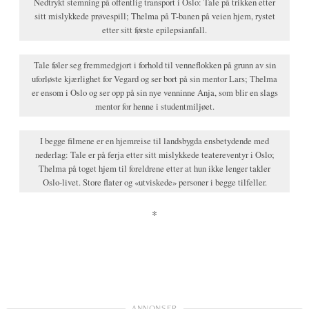
Nedtrykt stemning på offentlig transport i Oslo: Tale på trikken etter
sitt mislykkede prøvespill; Thelma på T-banen på veien hjem, rystet
etter sitt første epilepsianfall.
Tale føler seg fremmedgjort i forhold til venneflokken på grunn av sin
uforløste kjærlighet for Vegard og ser bort på sin mentor Lars; Thelma
er ensom i Oslo og ser opp på sin nye venninne Anja, som blir en slags
mentor for henne i studentmiljøet.
I begge filmene er en hjemreise til landsbygda ensbetydende med
nederlag: Tale er på ferja etter sitt mislykkede teatereventyr i Oslo;
Thelma på toget hjem til foreldrene etter at hun ikke lenger takler
Oslo-livet. Store flater og «utviskede» personer i begge tilfeller.
*