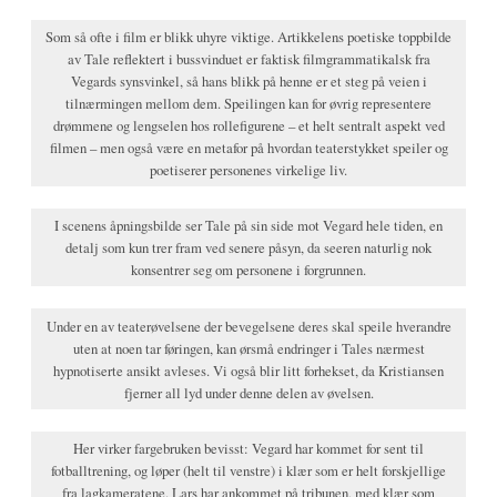
Som så ofte i film er blikk uhyre viktige. Artikkelens poetiske toppbilde
av Tale reflektert i bussvinduet er faktisk filmgrammatikalsk fra
Vegards synsvinkel, så hans blikk på henne er et steg på veien i
tilnærmingen mellom dem. Speilingen kan for øvrig representere
drømmene og lengselen hos rollefigurene – et helt sentralt aspekt ved
filmen – men også være en metafor på hvordan teaterstykket speiler og
poetiserer personenes virkelige liv.
I scenens åpningsbilde ser Tale på sin side mot Vegard hele tiden, en
detalj som kun trer fram ved senere påsyn, da seeren naturlig nok
konsentrer seg om personene i forgrunnen.
Under en av teaterøvelsene der bevegelsene deres skal speile hverandre
uten at noen tar føringen, kan ørsmå endringer i Tales nærmest
hypnotiserte ansikt avleses. Vi også blir litt forhekset, da Kristiansen
fjerner all lyd under denne delen av øvelsen.
Her virker fargebruken bevisst: Vegard har kommet for sent til
fotballtrening, og løper (helt til venstre) i klær som er helt forskjellige
fra lagkameratene. Lars har ankommet på tribunen, med klær som