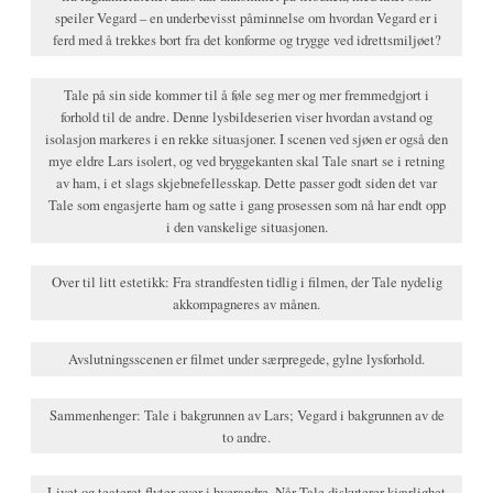
speiler Vegard – en underbevisst påminnelse om hvordan Vegard er i
ferd med å trekkes bort fra det konforme og trygge ved idrettsmiljøet?
Tale på sin side kommer til å føle seg mer og mer fremmedgjort i
forhold til de andre. Denne lysbildeserien viser hvordan avstand og
isolasjon markeres i en rekke situasjoner. I scenen ved sjøen er også den
mye eldre Lars isolert, og ved bryggekanten skal Tale snart se i retning
av ham, i et slags skjebnefellesskap. Dette passer godt siden det var
Tale som engasjerte ham og satte i gang prosessen som nå har endt opp
i den vanskelige situasjonen.
Over til litt estetikk: Fra strandfesten tidlig i filmen, der Tale nydelig
akkompagneres av månen.
Avslutningsscenen er filmet under særpregede, gylne lysforhold.
Sammenhenger: Tale i bakgrunnen av Lars; Vegard i bakgrunnen av de
to andre.
Livet og teateret flyter over i hverandre. Når Tale diskuterer kjærlighet