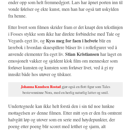
ender opp som helt fremmedgjort. Lars har åpnet porten inn til
vonde følelser og ekte kunst, men han har også tatt uskylden
fra henne.
Etter hvert som filmen skrider fram er det knapt den tekstlinjen
i Fosses stykke som ikke har direkte forbindelse med Tale og
Kyss meg for faen i helvete
Vegards eget liv, og
blir en
lærebok i hvordan skuespillere blåser liv i rollefigurer ved å
Stian Kristiansen
anvende elementer fra eget liv.
har laget en
emosjonelt vakker og sjeldent klok film om mennesker som
forløser kunsten og kunsten som forløser livet, ved å gi ny
innsikt både hos utøver og tilskuer.
Johanna Knudsen Rostad
gjør også en flott figur som Tales
bestevenninne Nora, med en herlig naturlig latter og smil.
Undertegnede kan ikke helt forstå den i sin tid noe lunkne
mottagelsen av denne filmen. Etter mitt syn er den fra omtrent
halvgått løp og utover som en serie med høydepunkter, der
poeng etter poeng blir scoret med letthet og sjarm, alt