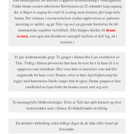
som fotballspiller, for deretter å oppleve en fotballkamp i virkeligheten.
Under denne scenen orkestrerer Kristiansen en 22 sekunder lang tagning
der vi følger et angrep fra start til scoring mens kamera glir langs hele
banen. Det virtuose i iscenesettelsen styrker opplevelsen av guttenes
mestring av spillet, og gir Tale (og oss) en gryende forståelse for det
kunstneriske aspektet ved fotball. (Det klippes direkte til
denne
scenen
, som også den fremhever samspill mellom et helt lag, nå i
teateret.)
Et par strukturerende grep: To ganger i filmen blir Lars overhøvlet av
Tale. Tidlig i filmen provoserer hun ham bevisst for å få ham til å ta
oppgaven som instruktør. (Her viser hun en intensitet som nok blir
avgjørende for hans svar.) Senere, etter at hun i kjærlighetssorg har
ligget med kunstneren Jakob, langer hun ut igjen. Denne gangen er han
imidlertid en lynavleder for hennes raseri mot seg selv.
To meningsfylte blikkvekslinger: Etter at Tale har spilt konsert og etter
teaterstykket sent i filmen. Et forhold under utvikling.
En definitiv forbedring siden tidlige dager da de ikke tålte trynet på
hverandre.