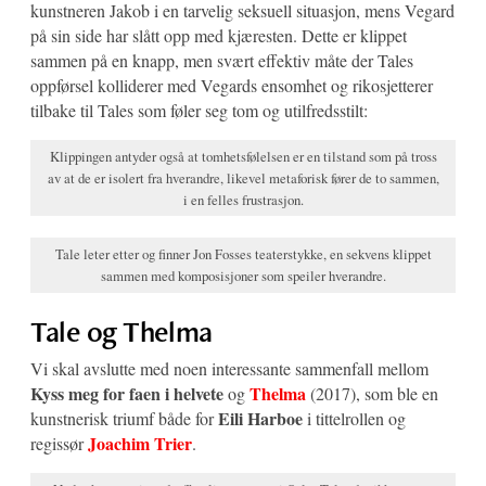
kunstneren Jakob i en tarvelig seksuell situasjon, mens Vegard
på sin side har slått opp med kjæresten. Dette er klippet
sammen på en knapp, men svært effektiv måte der Tales
oppførsel kolliderer med Vegards ensomhet og rikosjetterer
tilbake til Tales som føler seg tom og utilfredsstilt:
Klippingen antyder også at tomhetsfølelsen er en tilstand som på tross
av at de er isolert fra hverandre, likevel metaforisk fører de to sammen,
i en felles frustrasjon.
Tale leter etter og finner Jon Fosses teaterstykke, en sekvens klippet
sammen med komposisjoner som speiler hverandre.
Tale og Thelma
Vi skal avslutte med noen interessante sammenfall mellom
Kyss meg for faen i helvete
Thelma
og
(2017), som ble en
Eili Harboe
kunstnerisk triumf både for
i tittelrollen og
Joachim Trier
regissør
.