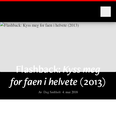
Montages
Flashback:
Kyss meg
for faen i helvete
(2013)
Av
Dag Sødtholt
4. mai 2018