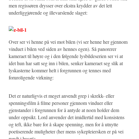
men regissøren drysser over ekstra krydder av det lett
underliggjørende og illevarslende slaget:
Over ser vi henne på vei mot bilen (vi ser henne her gjennom
vinduet i bilen ved siden av hennes egen). Så panorerer
kameraet til høyre og i den følgende lysbildeserien ser vi at
idet hun har satt seg inn i bilen, senker kameraet seg slik at
lyskasterne kommer helt i forgrunnen og tennes med
foruroligende virkning:
Det er naturligvis et meget anvendt grep i skrekk- eller
spenningsfilm å filme personer gjennom vinduer eller
gjenstander i forgrunnen for å antyde at noen holder dem
under oppsikt. Lord anvender det imidlertid med konsistens
og teft, ikke bare for å skape spenning, men for å utnytte
poetiserende muligheter (her mens sykepleiersken er på vei
rundt i huset):