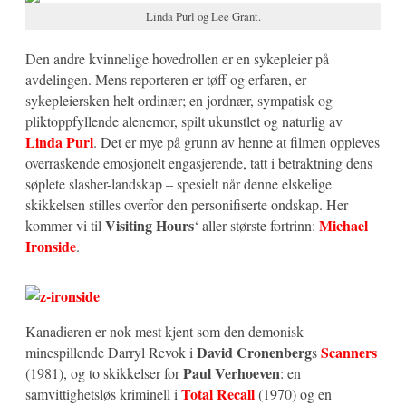
Linda Purl og Lee Grant.
Den andre kvinnelige hovedrollen er en sykepleier på
avdelingen. Mens reporteren er tøff og erfaren, er
sykepleiersken helt ordinær; en jordnær, sympatisk og
pliktoppfyllende alenemor, spilt ukunstlet og naturlig av
Linda Purl
. Det er mye på grunn av henne at filmen oppleves
overraskende emosjonelt engasjerende, tatt i betraktning dens
søplete slasher-landskap – spesielt når denne elskelige
skikkelsen stilles overfor den personifiserte ondskap. Her
Visiting Hours
Michael
kommer vi til
‘ aller største fortrinn:
Ironside
.
Kanadieren er nok mest kjent som den demonisk
David Cronenberg
Scanners
minespillende Darryl Revok i
s
Paul Verhoeven
(1981), og to skikkelser for
: en
Total Recall
samvittighetsløs kriminell i
(1970) og en