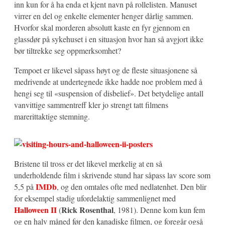
inn kun for å ha enda et kjent navn på rollelisten. Manuset
virrer en del og enkelte elementer henger dårlig sammen.
Hvorfor skal morderen absolutt kaste en fyr gjennom en
glassdør på sykehuset i en situasjon hvor han så avgjort ikke
bør tiltrekke seg oppmerksomhet?
Tempoet er likevel såpass høyt og de fleste situasjonene så
medrivende at undertegnede ikke hadde noe problem med å
hengi seg til «suspension of disbelief». Det betydelige antall
vanvittige sammentreff kler jo strengt tatt filmens
marerittaktige stemning.
Bristene til tross er det likevel merkelig at en så
underholdende film i skrivende stund har såpass lav score som
IMDb
5,5 på
, og den omtales ofte med nedlatenhet. Den blir
for eksempel stadig ufordelaktig sammenlignet med
Halloween II
Rick Rosenthal
(
, 1981). Denne kom kun fem
og en halv måned før den kanadiske filmen, og foregår også