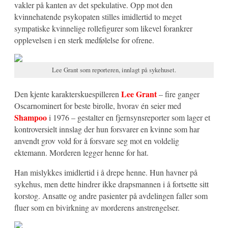
vakler på kanten av det spekulative. Opp mot den
kvinnehatende psykopaten stilles imidlertid to meget
sympatiske kvinnelige rollefigurer som likevel forankrer
opplevelsen i en sterk medfølelse for ofrene.
Lee Grant som reporteren, innlagt på sykehuset.
Lee Grant
Den kjente karakterskuespilleren
– fire ganger
Oscarnominert for beste birolle, hvorav én seier med
Shampoo
i 1976 – gestalter en fjernsynsreporter som lager et
kontroversielt innslag der hun forsvarer en kvinne som har
anvendt grov vold for å forsvare seg mot en voldelig
ektemann. Morderen legger henne for hat.
Han mislykkes imidlertid i å drepe henne. Hun havner på
sykehus, men dette hindrer ikke drapsmannen i å fortsette sitt
korstog. Ansatte og andre pasienter på avdelingen faller som
fluer som en bivirkning av morderens anstrengelser.