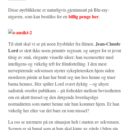
Disse øyeblikkene er naturligvis gjeninnsatt på Blu-ray-
billig penge her
utgaven, som kan bestilles for en
.
Jean-Claude
Til slutt skal vi se på noen frysbilder fra filmen.
Lord
er slett ikke noen primitiv regissør, og sørger for et jevnt
tilsig av små, elegante visuelle ideer; han iscenesetter med
intelligens og virkelig teft for filmfortelling. I den mest
nervepirrende sekvensen styrter sykepleiersken hjem siden
morderen påstår at han har brutt seg inn hos henne og truer
barna hennes. Her spiller Lord svært dyktig – og uhyre
sadistisk overfor publikum – på forholdet mellom bevisstheten
om en akutt trussel og den dørgende hverdagslige
normaliteten som møter henne når hun kommer hjem. Er han
virkelig her eller var det bare en tom trussel?
La oss se nærmere på en situasjon helt i starten av sekvensen.
Scenen er så banal som at hun skal kjøre av gårde i bilen sin,