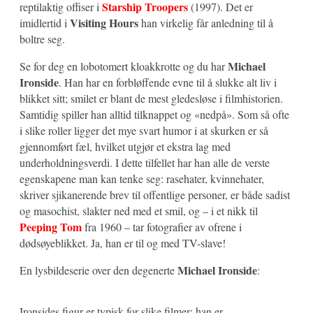
Starship Troopers
reptilaktig offiser i
(1997). Det er
Visiting Hours
imidlertid i
han virkelig får anledning til å
boltre seg.
Michael
Se for deg en lobotomert kloakkrotte og du har
Ironside
. Han har en forbløffende evne til å slukke alt liv i
blikket sitt; smilet er blant de mest gledesløse i filmhistorien.
Samtidig spiller han alltid tilknappet og «nedpå». Som så ofte
i slike roller ligger det mye svart humor i at skurken er så
gjennomført fæl, hvilket utgjør et ekstra lag med
underholdningsverdi. I dette tilfellet har han alle de verste
egenskapene man kan tenke seg: rasehater, kvinnehater,
skriver sjikanerende brev til offentlige personer, er både sadist
og masochist, slakter ned med et smil, og – i et nikk til
Peeping Tom
fra 1960 – tar fotografier av ofrene i
dødsøyeblikket. Ja, han er til og med TV-slave!
Michael Ironside
En lysbildeserie over den degenerte
:
Ironsides figur er typisk for slike filmer: han er