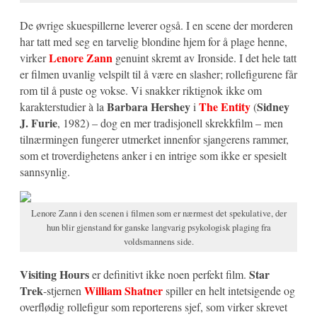
De øvrige skuespillerne leverer også. I en scene der morderen
har tatt med seg en tarvelig blondine hjem for å plage henne,
Lenore Zann
virker
genuint skremt av Ironside. I det hele tatt
er filmen uvanlig velspilt til å være en slasher; rollefigurene får
rom til å puste og vokse. Vi snakker riktignok ikke om
Barbara Hershey
The Entity
Sidney
karakterstudier à la
i
(
J. Furie
, 1982) – dog en mer tradisjonell skrekkfilm – men
tilnærmingen fungerer utmerket innenfor sjangerens rammer,
som et troverdighetens anker i en intrige som ikke er spesielt
sannsynlig.
Lenore Zann i den scenen i filmen som er nærmest det spekulative, der
hun blir gjenstand for ganske langvarig psykologisk plaging fra
voldsmannens side.
Visiting Hours
Star
er definitivt ikke noen perfekt film.
Trek
William Shatner
-stjernen
spiller en helt intetsigende og
overflødig rollefigur som reporterens sjef, som virker skrevet