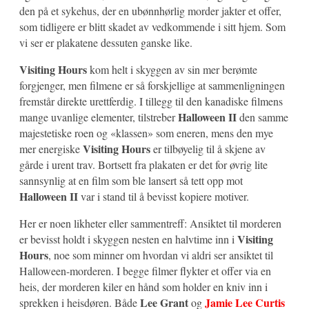
den på et sykehus, der en ubønnhørlig morder jakter et offer,
som tidligere er blitt skadet av vedkommende i sitt hjem. Som
vi ser er plakatene dessuten ganske like.
Visiting Hours
kom helt i skyggen av sin mer berømte
forgjenger, men filmene er så forskjellige at sammenligningen
fremstår direkte urettferdig. I tillegg til den kanadiske filmens
Halloween II
mange uvanlige elementer, tilstreber
den samme
majestetiske roen og «klassen» som eneren, mens den mye
Visiting Hours
mer energiske
er tilbøyelig til å skjene av
gårde i urent trav. Bortsett fra plakaten er det for øvrig lite
sannsynlig at en film som ble lansert så tett opp mot
Halloween II
var i stand til å bevisst kopiere motiver.
Her er noen likheter eller sammentreff: Ansiktet til morderen
Visiting
er bevisst holdt i skyggen nesten en halvtime inn i
Hours
, noe som minner om hvordan vi aldri ser ansiktet til
Halloween-morderen. I begge filmer flykter et offer via en
heis, der morderen kiler en hånd som holder en kniv inn i
Lee Grant
Jamie Lee Curtis
sprekken i heisdøren. Både
og