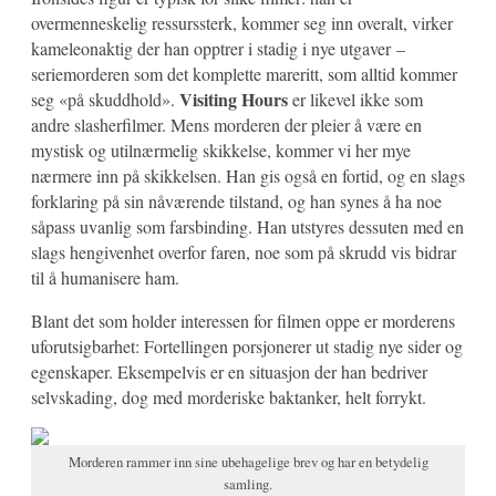
overmenneskelig ressurssterk, kommer seg inn overalt, virker
kameleonaktig der han opptrer i stadig i nye utgaver –
seriemorderen som det komplette mareritt, som alltid kommer
Visiting Hours
seg «på skuddhold».
er likevel ikke som
andre slasherfilmer. Mens morderen der pleier å være en
mystisk og utilnærmelig skikkelse, kommer vi her mye
nærmere inn på skikkelsen. Han gis også en fortid, og en slags
forklaring på sin nåværende tilstand, og han synes å ha noe
såpass uvanlig som farsbinding. Han utstyres dessuten med en
slags hengivenhet overfor faren, noe som på skrudd vis bidrar
til å humanisere ham.
Blant det som holder interessen for filmen oppe er morderens
uforutsigbarhet: Fortellingen porsjonerer ut stadig nye sider og
egenskaper. Eksempelvis er en situasjon der han bedriver
selvskading, dog med morderiske baktanker, helt forrykt.
Morderen rammer inn sine ubehagelige brev og har en betydelig
samling.