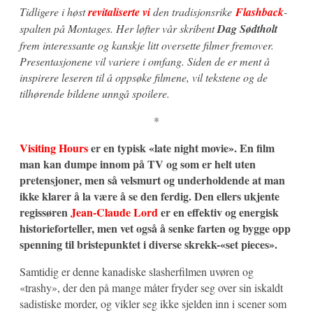
Tidligere i høst
revitaliserte vi
den tradisjonsrike
Flashback
-
spalten på Montages. Her løfter vår skribent
Dag Sødtholt
frem interessante og kanskje litt oversette filmer fremover.
Presentasjonene vil variere i omfang. Siden de er ment å
inspirere leseren til å oppsøke filmene, vil tekstene og de
tilhørende bildene unngå spoilere.
*
Visiting Hours
er en typisk «late night movie». En film
man kan dumpe innom på TV og som er helt uten
pretensjoner, men så velsmurt og underholdende at man
ikke klarer å la være å se den ferdig. Den ellers ukjente
regissøren
Jean-Claude Lord
er en effektiv og energisk
historieforteller, men vet også å senke farten og bygge opp
spenning til bristepunktet i diverse skrekk-«set pieces».
Samtidig er denne kanadiske slasherfilmen uvøren og
«trashy», der den på mange måter fryder seg over sin iskaldt
sadistiske morder, og vikler seg ikke sjelden inn i scener som