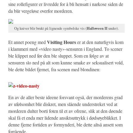
sine rollefigurer er livredde for å bli hensatt i narkose siden de
da blir vergeløse overfor morderen.
Og kniver blir brukt på lignende symbolske vis (
Halloween II
under).
Visiting Hours
Et annet poeng med
er at den naturligvis kom
i klammeri med «video nasty»-sensuren i England. To scener
ble klippet ned før den ble sluppet. Som en følge av at
sensuren slo ned på alt som kunne smake av seksualisert vold,
ble dette bildet fjernet, fra scenen med blondinen:
En av de aller beste ideene forsvant også, der morderens grad
av ufølsomhet blir diskret, men slående understreket ved at
morderen dulter borti foten til et av ofrene, slik at den døende
skal få et enda mer lidende ansiktsuttrykk i dødsøyeblikket. I
denne fjerne fortiden av formynderi, ble dette altså ansett som
forrående.