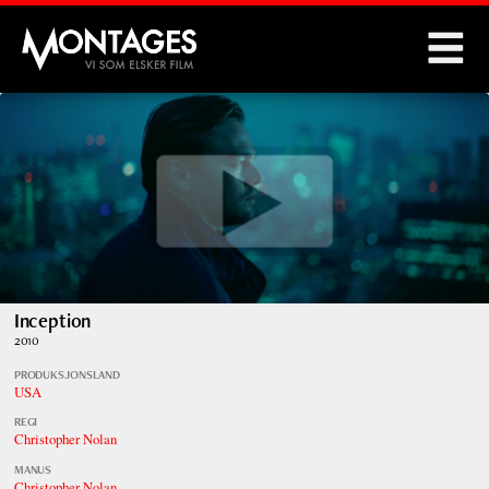
Montages
Inception
2010
PRODUKSJONSLAND
USA
REGI
Christopher Nolan
MANUS
Christopher Nolan