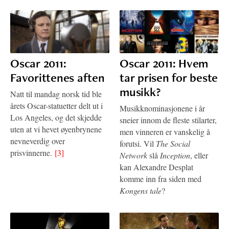
Oscar 2011:
Oscar 2011: Hvem
Favorittenes aften
tar prisen for beste
musikk?
Natt til mandag norsk tid ble
årets Oscar-statuetter delt ut i
Musikknominasjonene i år
Los Angeles, og det skjedde
sneier innom de fleste stilarter,
uten at vi hevet øyenbrynene
men vinneren er vanskelig å
nevneverdig over
forutsi. Vil
The Social
prisvinnerne.
[3]
Network
slå
Inception
, eller
kan Alexandre Desplat
komme inn fra siden med
Kongens tale
?