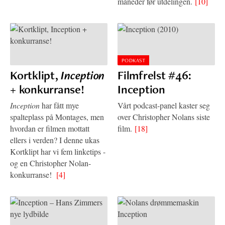
måneder før utdelingen.
[10]
PODKAST
Kortklipt,
Inception
Filmfrelst #46:
+ konkurranse!
Inception
Inception
har fått mye
Vårt podcast-panel kaster seg
spalteplass på Montages, men
over Christopher Nolans siste
hvordan er filmen mottatt
film.
[18]
ellers i verden? I denne ukas
Kortklipt har vi fem linketips -
og en Christopher Nolan-
konkurranse!
[4]