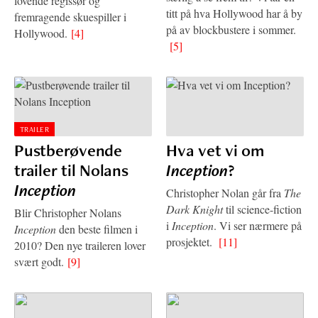
lovende regissør og
titt på hva Hollywood har å by
fremragende skuespiller i
på av blockbustere i sommer.
Hollywood.
[4]
[5]
TRAILER
Pustberøvende
Hva vet vi om
trailer til Nolans
Inception
?
Inception
Christopher Nolan går fra
The
Dark Knight
til science-fiction
Blir Christopher Nolans
i
Inception
. Vi ser nærmere på
Inception
den beste filmen i
prosjektet.
[11]
2010? Den nye traileren lover
svært godt.
[9]