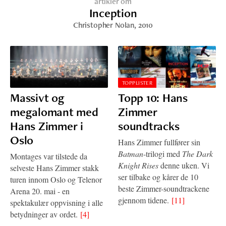
artikler om
Inception
Christopher Nolan
, 2010
TOPPLISTER
Massivt og
Topp 10: Hans
megalomant med
Zimmer
Hans Zimmer i
soundtracks
Oslo
Hans Zimmer fullfører sin
Batman
-trilogi med
The Dark
Montages var tilstede da
Knight Rises
denne uken. Vi
selveste Hans Zimmer stakk
ser tilbake og kårer de 10
turen innom Oslo og Telenor
beste Zimmer-soundtrackene
Arena 20. mai - en
gjennom tidene.
[11]
spektakulær oppvisning i alle
betydninger av ordet.
[4]