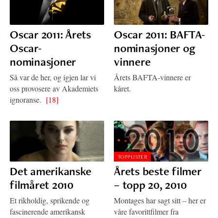
Oscar 2011: Årets
Oscar 2011: BAFTA-
Oscar-
nominasjoner og
nominasjoner
vinnere
Så var de her, og igjen lar vi
Årets BAFTA-vinnere er
oss provosere av Akademiets
kåret.
ignoranse.
[18]
TOPPLISTER
Det amerikanske
Årets beste filmer
filmåret 2010
– topp 20, 2010
Et rikholdig, sprikende og
Montages har sagt sitt – her er
fascinerende amerikansk
våre favorittfilmer fra