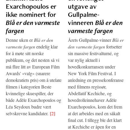
Exarchopoulos er
utgave av
ikke nominert for
Gullpalme-
Blå er den varmeste
vinneren
Blå er den
fargen
varmeste fargen
Denne uken er
Blå er den
Årets Gullpalme-vinner
Blå er
varmeste fargen
endelig klar
den varmeste fargen
fortsetter
for å møte sitt norske
sin massive festivalturné, og
publikum, og det nesten så vi
var nylig aktuell i
må flire litt av European Film
hovedkonkurransen under
Awards' «valg» (snarere
New York Film Festival. I
demokratiets pris) om å utelate
anledning en pressekonferanse
filmen i kategorien Beste
med filmens regissør,
kvinnelige skuespiller, der
Abdellatif Kechiche, og
både Adèle Exarchopoulos og
hovedrolleinnehaver Adèle
Léa Seydoux budre vært
Exarchopoulos, kom det frem
selvskrevne kandidater.
[2]
at det arbeides med en såkalt
final cut. I tillegg ble det klart
at Kechiche er åpen for en