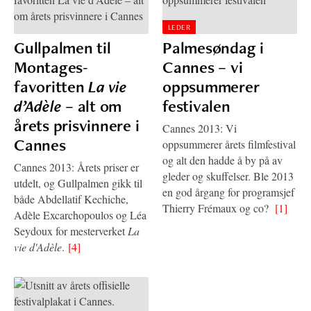
LEDER
Gullpalmen til
Palmesøndag i
Montages-
Cannes – vi
favoritten
La vie
oppsummerer
d’Adèle
– alt om
festivalen
årets prisvinnere i
Cannes 2013: Vi
Cannes
oppsummerer årets filmfestival
og alt den hadde å by på av
Cannes 2013: Årets priser er
gleder og skuffelser. Ble 2013
utdelt, og Gullpalmen gikk til
en god årgang for programsjef
både Abdellatif Kechiche,
Thierry Frémaux og co?
[1]
Adèle Excarchopoulos og Léa
Seydoux for mesterverket
La
vie d'Adèle
.
[4]