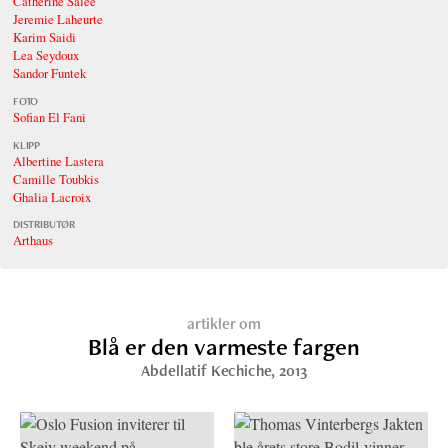
Catherine Salée
Jeremie Laheurte
Karim Saidi
Lea Seydoux
Sandor Funtek
FOTO
Sofian El Fani
KLIPP
Albertine Lastera
Camille Toubkis
Ghalia Lacroix
DISTRIBUTØR
Arthaus
artikler om
Blå er den varmeste fargen
Abdellatif Kechiche
, 2013