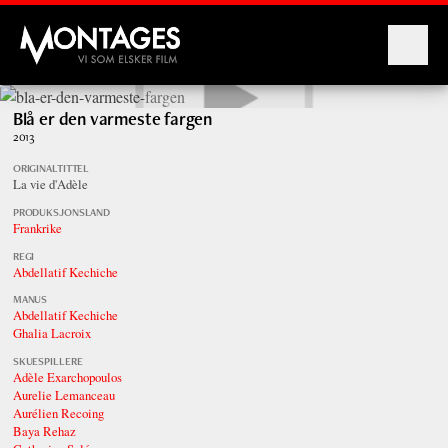
Montages
Blå er den varmeste fargen
2013
ORIGINALTITTEL
La vie d'Adèle
PRODUKSJONSLAND
Frankrike
REGI
Abdellatif Kechiche
MANUS
Abdellatif Kechiche
Ghalia Lacroix
SKUESPILLERE
Adèle Exarchopoulos
Aurelie Lemanceau
Aurélien Recoing
Baya Rehaz