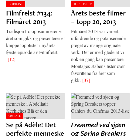
PODKAST
TOPPLISTER
Filmfrelst #134:
Årets beste filmer
Filmåret 2013
– topp 20, 2013
Tradisjon tro oppsummerer vi
Filmåret 2013 var variert,
året som gikk og presenterer et
utfordrende og polariserende –
knippe topplister i nyårets
preget av mange originale
første episode av Filmfrelst.
verk. Det er med glede at vi
[12]
nok en gang kan presentere
Montages-stabens lister over
favorittene fra året som
gikk.
[37]
OMTALE
Se på Adèle! Det
Fremmed ved sjøen
perfekte menneske
og
Spring Breakers