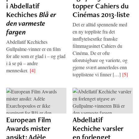
i Abdellatif
topper Cahiers du
Kechiches
Blå er
Cinémas 2013-liste
den varmeste
Det er alltid spennende med
fargen
en ny toppliste fra det
innflytelsesrike franske
Abdellatif Kechiches
filmmagasinet Cahiers du
Gullpalme-vinner er en film
Cinéma. De er ofte
for alle som er glad i – og glad
uforutsigbare og varierte, og
i å se på – andre
gjerne svært annerledes enn
mennesker.
[4]
topplistene vi finner […]
[5]
European Film
Abdellatif
Awards mister
Kechiche varsler
ansikt: Adèle
en forlenget