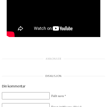
Din kommentar
Fullt navn
*
Epost
(publiseres ikke)
*