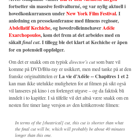
fortsetter sin massive festivalturné, og var nylig aktuell i
hovedkonkurransen under
New York Film Festival
. I
anledning en pressekonferanse med filmens regissør,
Abdellatif Kechiche
, og hovedrolleinnehaver
Adèle
Exarchopoulos
, kom det frem at det arbeides med en
såkalt
. I tillegg ble det klart at Kechiche er åpen
final cut
for en potensiell oppfølger.
Om det er snakk om en typisk
director’s cut
som bare vil
komme på DVD/Blu-ray er usikkert, men med tanke på at den
La vie d’Adèle -- Chapitres 1 et 2
franske originaltittelen er
kan man ikke utelukke muligheten for at filmen på sikt også
vil lanseres på kino i en forlenget utgave – og da faktisk bli
inndelt i to kapitler. I så tilfelle vil det altså være snakk om en
nesten fire timer lang versjon av den kritikerroste filmen:
In terms of the [theatrical] cut, this cut is shorter than what
the final cut will be, which will probably be about 40 minutes
longer than this one.