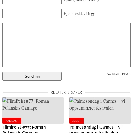
Hjemmeside / blogg
Se tillatt HTML
PODKAST
LEDER
Filmfrelst #77: Roman
Palmesøndag i Cannes – vi
Polanskis
Carnage
oppsummerer festivalen