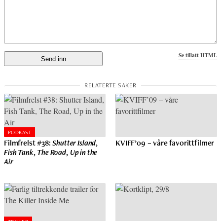
Se tillatt HTML
PODKAST
Filmfrelst #38:
Shutter Island
,
KVIFF’09 – våre favorittfilmer
Fish Tank
,
The Road
,
Up in the
Air