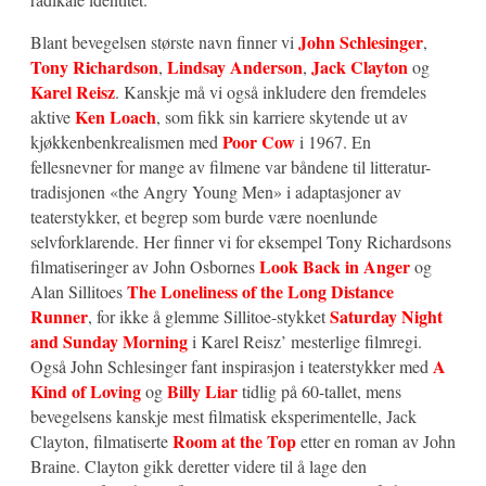
John Schlesinger
Blant bevegelsen største navn finner vi
,
Tony Richardson
Lindsay Anderson
Jack Clayton
,
,
og
Karel Reisz
. Kanskje må vi også inkludere den fremdeles
Ken Loach
aktive
, som fikk sin karriere skytende ut av
Poor Cow
kjøkkenbenkrealismen med
i 1967. En
fellesnevner for mange av filmene var båndene til litteratur-
tradisjonen «the Angry Young Men» i adaptasjoner av
teaterstykker, et begrep som burde være noenlunde
selvforklarende. Her finner vi for eksempel Tony Richardsons
Look Back in Anger
filmatiseringer av John Osbornes
og
The Loneliness of the Long Distance
Alan Sillitoes
Runner
Saturday Night
, for ikke å glemme Sillitoe-stykket
and Sunday Morning
i Karel Reisz’ mesterlige filmregi.
A
Også John Schlesinger fant inspirasjon i teaterstykker med
Kind of Loving
Billy Liar
og
tidlig på 60-tallet, mens
bevegelsens kanskje mest filmatisk eksperimentelle, Jack
Room at the Top
Clayton, filmatiserte
etter en roman av John
Braine. Clayton gikk deretter videre til å lage den