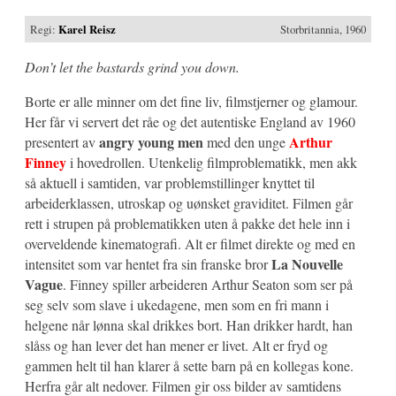
Regi:
Karel Reisz
Storbritannia, 1960
Don’t let the bastards grind you down.
Borte er alle minner om det fine liv, filmstjerner og glamour.
Her får vi servert det råe og det autentiske England av 1960
angry young men
Arthur
presentert av
med den unge
Finney
i hovedrollen. Utenkelig filmproblematikk, men akk
så aktuell i samtiden, var problemstillinger knyttet til
arbeiderklassen, utroskap og uønsket graviditet. Filmen går
rett i strupen på problematikken uten å pakke det hele inn i
overveldende kinematografi. Alt er filmet direkte og med en
La Nouvelle
intensitet som var hentet fra sin franske bror
Vague
. Finney spiller arbeideren Arthur Seaton som ser på
seg selv som slave i ukedagene, men som en fri mann i
helgene når lønna skal drikkes bort. Han drikker hardt, han
slåss og han lever det han mener er livet. Alt er fryd og
gammen helt til han klarer å sette barn på en kollegas kone.
Herfra går alt nedover. Filmen gir oss bilder av samtidens