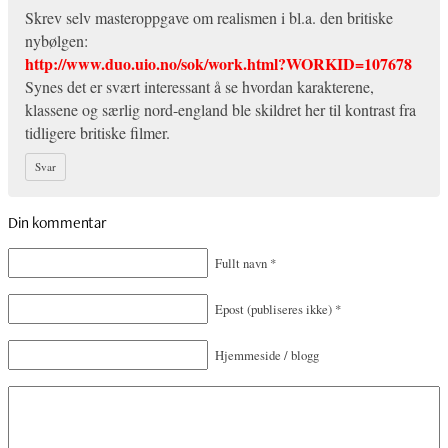
Skrev selv masteroppgave om realismen i bl.a. den britiske
nybølgen:
http://www.duo.uio.no/sok/work.html?WORKID=107678
Synes det er svært interessant å se hvordan karakterene,
klassene og særlig nord-england ble skildret her til kontrast fra
tidligere britiske filmer.
Svar
Din kommentar
Fullt navn
*
Epost
(publiseres ikke)
*
Hjemmeside / blogg