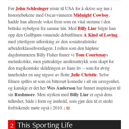
John Schlesinger
Før
reiste til USA for å skrive seg inn i
Midnight Cowboy
historiebøkene med Oscar-vinneren
,
hadde han allerede vokst frem som en vital stemme i den
Billy Liar
britiske nybølgen fra samme tiår. Med
fulgte han
A Kind of Loving
opp den Gullbjørn-vinnende debutfilmen
med ytterligere utforsking av den sosialrealistiske
arbeiderklassehverdagen. I rollen som den håpløse
Tom Courtenay
dagdrømmeren Billy Fisher finner vi
s
melankolske, men gutteaktige ansiktsuttrykk som skapt for
den tragikomiske skildringen av hans liv – som for øvrig
Julie Christie
inneholder en ung utgave av flotte
. Selve
filmen spilles ut som en bittersøt komedie i all sin særegenhet,
Wes Anderson
og kanskje er det her
har funnet inspirasjon til
Rushmore
Billy Liar
sin
. Men styrken med
er også dens
tidløshet, både i form og innhold, som gjør den til et sterkt
forfriskende møte også i 2010.
|
TJ
2
This Sporting Life