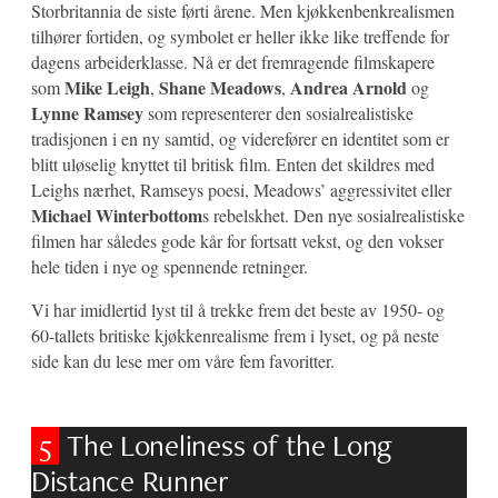
Storbritannia de siste førti årene. Men kjøkkenbenkrealismen
tilhører fortiden, og symbolet er heller ikke like treffende for
dagens arbeiderklasse. Nå er det fremragende filmskapere
Mike Leigh
Shane Meadows
Andrea Arnold
som
,
,
og
Lynne Ramsey
som representerer den sosialrealistiske
tradisjonen i en ny samtid, og viderefører en identitet som er
blitt uløselig knyttet til britisk film. Enten det skildres med
Leighs nærhet, Ramseys poesi, Meadows’ aggressivitet eller
Michael Winterbottom
s rebelskhet. Den nye sosialrealistiske
filmen har således gode kår for fortsatt vekst, og den vokser
hele tiden i nye og spennende retninger.
Vi har imidlertid lyst til å trekke frem det beste av 1950- og
60-tallets britiske kjøkkenrealisme frem i lyset, og på neste
side kan du lese mer om våre fem favoritter.
5
The Loneliness of the Long
Distance Runner