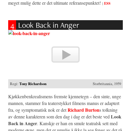
meget mulig dette er det ultimate referansepunktet!
|
ESS
4
Look Back in Anger
Regi:
Tony Richardson
Storbritannia, 1959
Kjøkkenbenkrealismens fremste kjennetegn – den sinte, unge
mannen, stammer fra teaterstykket filmens manus er adaptert
Richard Burton
fra, og symptomatisk nok er det
s tolkning
Look
av denne karakteren som den dag i dag er det beste ved
Back in Anger
.
Kanskje er han en smule teatralsk sett med
moderne øyne, men det er umulig å ikke la seg fenge av det rå