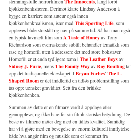
The Innocents
stemningsfulle horrorfilmen
, langt forbi
kjøkkenbenksfæren. Derimot klarte Lindsay Anderson å
bygge en karriere som auteur også innen
This Sporting Life
kjøkkenbenkrealismen, især med
, som
oppleves både storslått og nær på samme tid. Så har man også
A Taste of Honey
en typisk lavmælt film som
av Tony
Richardson som overraskende subtilt behandler tematikk som
rase og homofili uten å adressere det med store bokstaver.
The Leather Boys
Homofili er et enda tydligere tema i
av
Sidney J. Furie
The Family Way
Roy Boulting
, mens
av
tar
Bryan Forbes
The L-
opp det tradisjonelle ekteskapet. I
‘
Shaped Room
er det imidlertid en tidløs problemstilling som
tas opp: uønsket graviditet. Sett fra den britiske
kjøkkenbenken.
Summen av dette er en filmarv verdt å oppdage eller
gjenoppleve, og ikke bare for sin filmhistoriske betydning. De
beste av filmene møter deg med en tidløs kvalitet. Samtidig
har vi å gjøre med en bevegelse av enorm kulturell innflytelse,
både hva angår film og musikk som er kommet fra