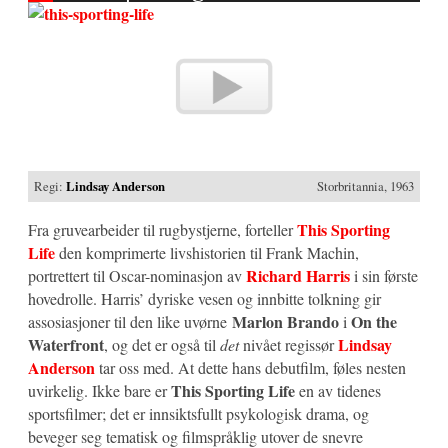
Regi:
Lindsay Anderson
Storbritannia, 1963
This Sporting
Fra gruvearbeider til rugbystjerne, forteller
Life
den komprimerte livshistorien til Frank Machin,
Richard Harris
portrettert til Oscar-nominasjon av
i sin første
hovedrolle. Harris’ dyriske vesen og innbitte tolkning gir
Marlon Brando
On the
assosiasjoner til den like uvørne
i
Waterfront
Lindsay
, og det er også til
det
nivået regissør
Anderson
tar oss med. At dette hans debutfilm, føles nesten
This Sporting Life
uvirkelig. Ikke bare er
en av tidenes
sportsfilmer; det er innsiktsfullt psykologisk drama, og
beveger seg tematisk og filmspråklig utover de snevre