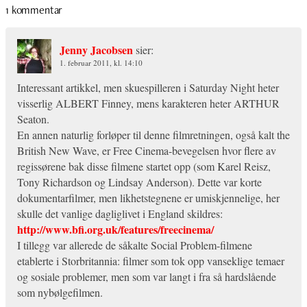
1 kommentar
Jenny Jacobsen
sier:
1. februar 2011, kl. 14:10
Interessant artikkel, men skuespilleren i Saturday Night heter
visserlig ALBERT Finney, mens karakteren heter ARTHUR
Seaton.
En annen naturlig forløper til denne filmretningen, også kalt the
British New Wave, er Free Cinema-bevegelsen hvor flere av
regissørene bak disse filmene startet opp (som Karel Reisz,
Tony Richardson og Lindsay Anderson). Dette var korte
dokumentarfilmer, men likhetstegnene er umiskjennelige, her
skulle det vanlige dagliglivet i England skildres:
http://www.bfi.org.uk/features/freecinema/
I tillegg var allerede de såkalte Social Problem-filmene
etablerte i Storbritannia: filmer som tok opp vanseklige temaer
og sosiale problemer, men som var langt i fra så hardslående
som nybølgefilmen.