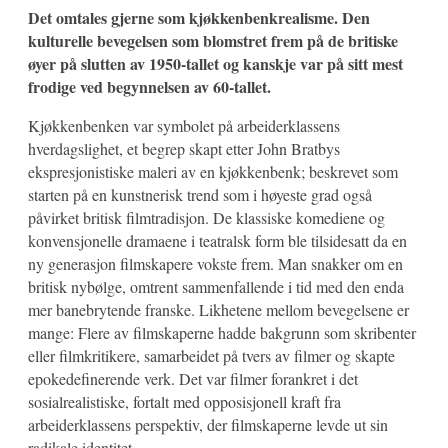
Det omtales gjerne som kjøkkenbenkrealisme. Den
kulturelle bevegelsen som blomstret frem på de britiske
øyer på slutten av 1950-tallet og kanskje var på sitt mest
frodige ved begynnelsen av 60-tallet.
Kjøkkenbenken var symbolet på arbeiderklassens
hverdagslighet, et begrep skapt etter John Bratbys
ekspresjonistiske maleri av en kjøkkenbenk; beskrevet som
starten på en kunstnerisk trend som i høyeste grad også
påvirket britisk filmtradisjon. De klassiske komediene og
konvensjonelle dramaene i teatralsk form ble tilsidesatt da en
ny generasjon filmskapere vokste frem. Man snakker om en
britisk nybølge, omtrent sammenfallende i tid med den enda
mer banebrytende franske. Likhetene mellom bevegelsene er
mange: Flere av filmskaperne hadde bakgrunn som skribenter
eller filmkritikere, samarbeidet på tvers av filmer og skapte
epokedefinerende verk. Det var filmer forankret i det
sosialrealistiske, fortalt med opposisjonell kraft fra
arbeiderklassens perspektiv, der filmskaperne levde ut sin
radikale identitet.