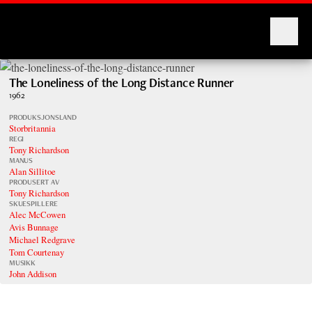
Montages
The Loneliness of the Long Distance Runner
1962
PRODUKSJONSLAND
Storbritannia
REGI
Tony Richardson
MANUS
Alan Sillitoe
PRODUSERT AV
Tony Richardson
SKUESPILLERE
Alec McCowen
Avis Bunnage
Michael Redgrave
Tom Courtenay
MUSIKK
John Addison