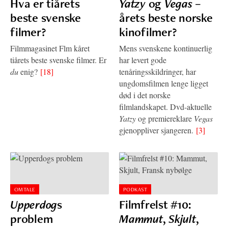
Hva er tiårets
Yatzy
og
Vegas
–
beste svenske
årets beste norske
filmer?
kinofilmer?
Filmmagasinet Flm kåret
Mens svenskene kontinuerlig
tiårets beste svenske filmer. Er
har levert gode
du
enig?
[18]
tenåringsskildringer, har
ungdomsfilmen lenge ligget
død i det norske
filmlandskapet. Dvd-aktuelle
Yatzy
og premiereklare
Vegas
gjenoppliver sjangeren.
[3]
OMTALE
PODKAST
Upperdog
s
Filmfrelst #10:
problem
Mammut
,
Skjult
,