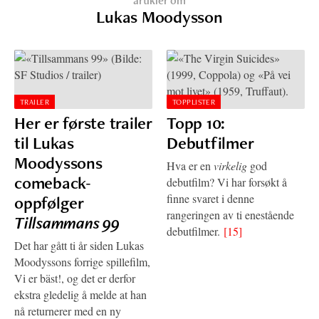
artikler om
Lukas Moodysson
TRAILER
TOPPLISTER
Her er første trailer
Topp 10:
til Lukas
Debutfilmer
Moodyssons
Hva er en
virkelig
god
comeback-
debutfilm? Vi har forsøkt å
finne svaret i denne
oppfølger
rangeringen av ti enestående
Tillsammans 99
debutfilmer.
[15]
Det har gått ti år siden Lukas
Moodyssons forrige spillefilm,
Vi er bäst!, og det er derfor
ekstra gledelig å melde at han
nå returnerer med en ny