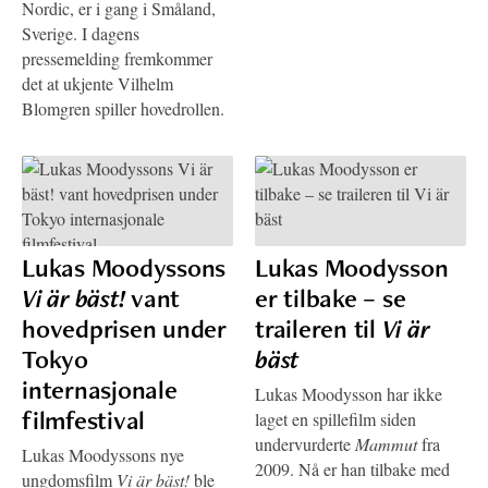
Nordic, er i gang i Småland,
Sverige. I dagens
pressemelding fremkommer
det at ukjente Vilhelm
Blomgren spiller hovedrollen.
Lukas Moodyssons
Lukas Moodysson
Vi är bäst!
vant
er tilbake – se
hovedprisen under
traileren til
Vi är
Tokyo
bäst
internasjonale
Lukas Moodysson har ikke
filmfestival
laget en spillefilm siden
undervurderte
Mammut
fra
Lukas Moodyssons nye
2009. Nå er han tilbake med
ungdomsfilm
Vi är bäst!
ble