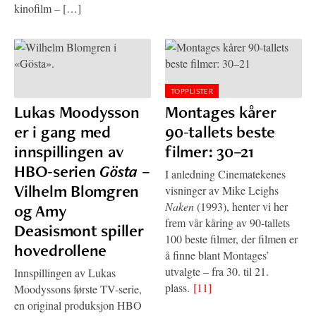
kinofilm – […]
TOPPLISTER
Lukas Moodysson
Montages kårer
er i gang med
90-tallets beste
innspillingen av
filmer: 30–21
HBO-serien
Gösta
–
I anledning Cinematekenes
Vilhelm Blomgren
visninger av Mike Leighs
Naken
(1993), henter vi her
og Amy
frem vår kåring av 90-tallets
Deasismont spiller
100 beste filmer, der filmen er
hovedrollene
å finne blant Montages’
utvalgte – fra 30. til 21.
Innspillingen av Lukas
plass.
[11]
Moodyssons første TV-serie,
en original produksjon HBO