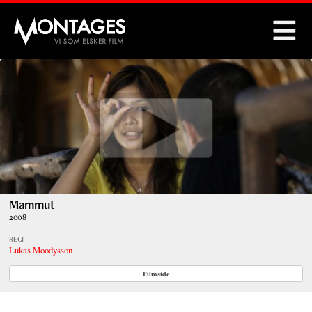
Montages
Mammut
2008
REGI
Lukas Moodysson
Filmside