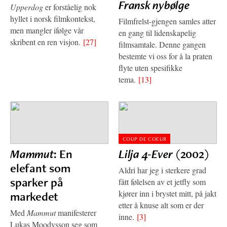
Fransk nybølge
Upperdog
er forståelig nok
hyllet i norsk filmkontekst,
Filmfrelst-gjengen samles atter
men mangler ifølge vår
en gang til lidenskapelig
skribent en ren visjon.
[27]
filmsamtale. Denne gangen
bestemte vi oss for å la praten
flyte uten spesifikke
tema.
[13]
COUP DE COEUR
Mammut
: En
Lilja 4-Ever
(2002)
elefant som
Aldri har jeg i sterkere grad
sparker på
fått følelsen av et jetfly som
kjører inn i brystet mitt, på jakt
markedet
etter å knuse alt som er der
Med
Mammut
manifesterer
inne.
[3]
Lukas Moodysson seg som