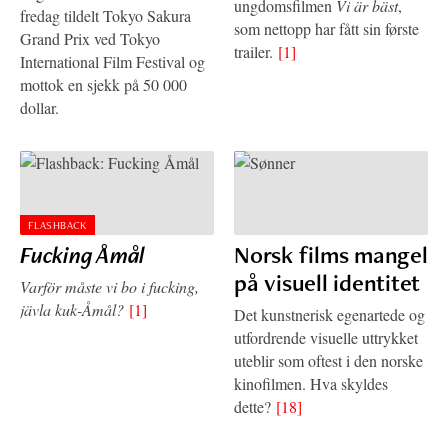
ungdomsfilmen
Vi är bäst
,
fredag tildelt Tokyo Sakura
som nettopp har fått sin første
Grand Prix ved Tokyo
trailer.
[1]
International Film Festival og
mottok en sjekk på 50 000
dollar.
FLASHBACK
Fucking Åmål
Norsk films mangel
på visuell identitet
Varför måste vi bo i fucking,
jävla kuk-Åmål?
[1]
Det kunstnerisk egenartede og
utfordrende visuelle uttrykket
uteblir som oftest i den norske
kinofilmen. Hva skyldes
dette?
[18]