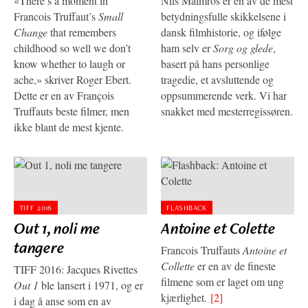
«There’s a moment in
Nils Malmros er en av de mest
Francois Truffaut’s
Small
betydningsfulle skikkelsene i
Change
that remembers
dansk filmhistorie, og ifølge
childhood so well we don’t
ham selv er
Sorg og glede
,
know whether to laugh or
basert på hans personlige
ache,» skriver Roger Ebert.
tragedie, et avsluttende og
Dette er en av François
oppsummerende verk. Vi har
Truffauts beste filmer, men
snakket med mesterregissøren.
ikke blant de mest kjente.
TIFF 2016
FLASHBACK
Out 1, noli me
Antoine et Colette
tangere
Francois Truffauts
Antoine et
Collette
er en av de fineste
TIFF 2016: Jacques Rivettes
filmene som er laget om ung
Out 1
ble lansert i 1971, og er
kjærlighet.
[2]
i dag å anse som en av