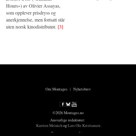
Hours») av Olivier Assayas,
som opplever prisdryss og
anerkjennelse, men fortsatt står
uten norsk kinodistributør.
[3]
Om Montages
|
Nyhetsbrev
©2026 Montages.no
Ansvarlige redaktører:
Karsten Meinich
og
Lars Ole Kristiansen
Personvern og cookies