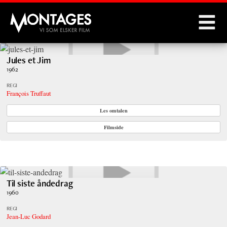
Montages
Jules et Jim
1962
REGI
François Truffaut
Les omtalen
Filmside
Til siste åndedrag
1960
REGI
Jean-Luc Godard