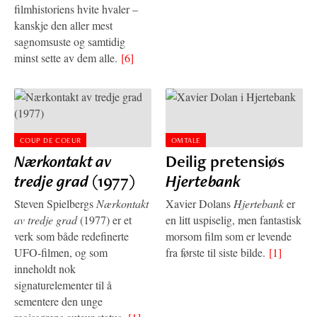
filmhistoriens hvite hvaler –
kanskje den aller mest
sagnomsuste og samtidig
minst sette av dem alle.
[6]
COUP DE COEUR
OMTALE
Nærkontakt av
Deilig pretensiøs
tredje grad
(1977)
Hjertebank
Steven Spielbergs
Nærkontakt
Xavier Dolans
Hjertebank
er
av tredje grad
(1977) er et
en litt uspiselig, men fantastisk
verk som både redefinerte
morsom film som er levende
UFO-filmen, og som
fra første til siste bilde.
[1]
inneholdt nok
signaturelementer til å
sementere den unge