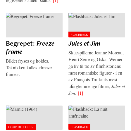
regissørens auteur-status.
[1]
FLASHBACK
Begrepet:
Freeze
Jules et Jim
frame
Skuespillerne Jeanne Moreau,
Henri Serre og Oskar Werner
Bildet fryses og holdes.
ga liv til tre av filmhistoriens
Teknikken kalles «freeze
mest romantiske figurer - i en
frame».
av François Truffauts mest
uforglemmelige filmer,
Jules et
Jim
.
[1]
COUP DE COEUR
FLASHBACK