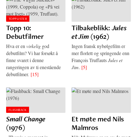
TOPPLISTER
Topp 10:
Tilbakeblikk:
Jules
Debutfilmer
et Jim
(1962)
Hva er en
virkelig
god
Ingen fransk nybølgefilm er
debutfilm? Vi har forsøkt å
mer florlett og springende enn
finne svaret i denne
François Truffauts
Jules et
rangeringen av ti enestående
Jim
.
[5]
debutfilmer.
[15]
FLASHBACK
Small Change
Et møte med Nils
(1976)
Malmros