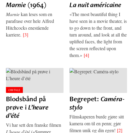
Marnie
(1964)
La nuit américaine
Marnie
kan leses som en
«The most beautiful thing I
parafrase over hele Alfred
have seen in a movie theater, is
Hitchcocks enestående
to go down to the front, and
karriere.
[3]
turn around, and look at all the
uplifted faces, the light from
the screen reflected upon
them.»
[4]
OMTALE
Blodsbånd på
Begrepet:
Caméra-
prøve i
L’heure
stylo
d’été
Filmskaperen burde gjøre sitt
kamera om til en penn; gjør
Vi har sett den franske filmen
filmen unik og din egen!
[2]
L'heure d'été
(«Summer