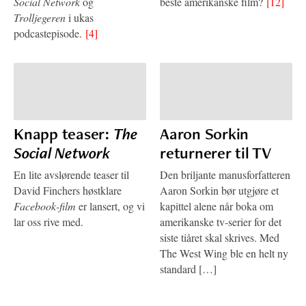
Social Network
og
beste amerikanske film?
[12]
Trolljegeren
i ukas
podcastepisode.
[4]
Knapp teaser:
The
Aaron Sorkin
Social Network
returnerer til TV
En lite avslørende teaser til
Den briljante manusforfatteren
David Finchers høstklare
Aaron Sorkin bør utgjøre et
Facebook-film
er lansert, og vi
kapittel alene når boka om
lar oss rive med.
amerikanske tv-serier for det
siste tiåret skal skrives. Med
The West Wing ble en helt ny
standard […]