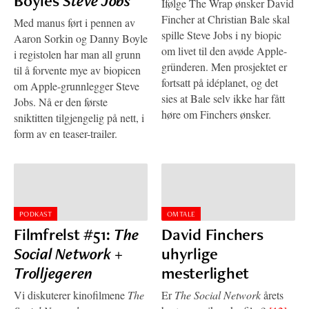
Boyles
Steve Jobs
Ifølge The Wrap ønsker David
Fincher at Christian Bale skal
Med manus ført i pennen av
spille Steve Jobs i ny biopic
Aaron Sorkin og Danny Boyle
om livet til den avøde Apple-
i registolen har man all grunn
gründeren. Men prosjektet er
til å forvente mye av biopicen
fortsatt på idéplanet, og det
om Apple-grunnlegger Steve
sies at Bale selv ikke har fått
Jobs. Nå er den første
høre om Finchers ønsker.
sniktitten tilgjengelig på nett, i
form av en teaser-trailer.
PODKAST
OMTALE
Filmfrelst #51:
The
David Finchers
Social Network
+
uhyrlige
Trolljegeren
mesterlighet
Vi diskuterer kinofilmene
The
Er
The Social Network
årets