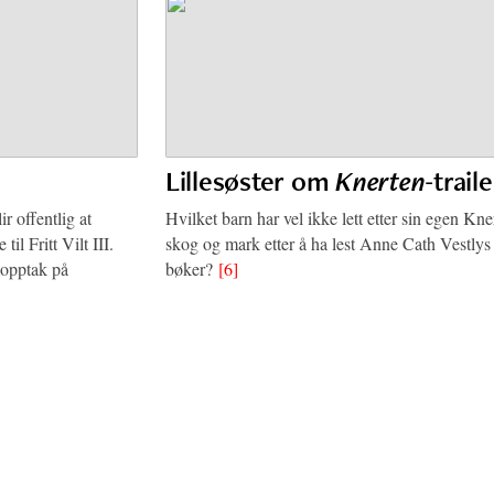
Lillesøster om
Knerten
-trail
r offentlig at
Hvilket barn har vel ikke lett etter sin egen Kne
til Fritt Vilt III.
skog og mark etter å ha lest Anne Cath Vestlys
mopptak på
bøker?
[6]