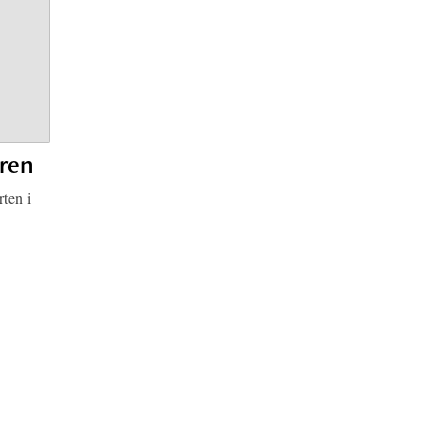
eren
rten i