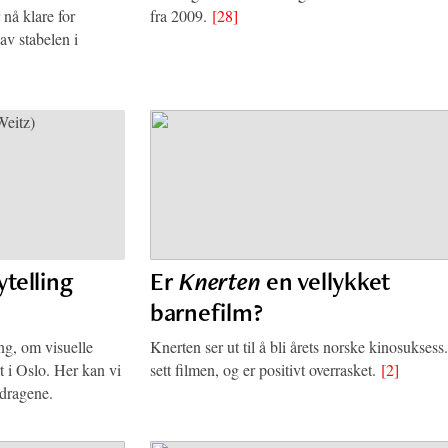
 nå klare for
fra 2009.
[28]
av stabelen i
ytelling
Er
Knerten
en vellykket
barnefilm?
ng, om visuelle
Knerten ser ut til å bli årets norske kinosuksess
rt i Oslo. Her kan vi
sett filmen, og er positivt overrasket.
[2]
edragene.