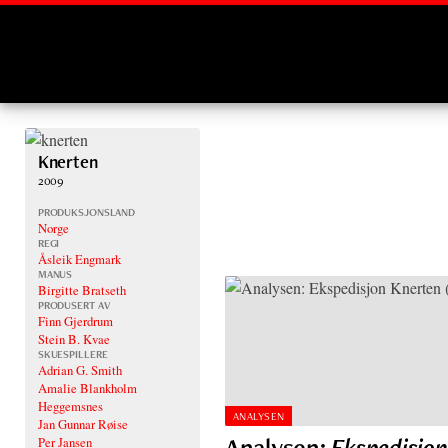
Montages
Knerten
2009
PRODUKSJONSLAND
Norge
REGI
Åsleik Engmark
MANUS
Birgitte Bratseth
PRODUSERT AV
Finn Gjerdrum
Stein B. Kvae
SKUESPILLERE
Adrian G. Smith
Amalie Blankholm
Heggemsnes
ANALYSEN
Jan Gunnar Røise
Analysen:
Ekspedisjo
Per Jansen