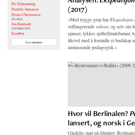
Per Schaanning
(2017)
Pernille Sørensen
Petrus Christensen
«Med trygge grep har
Ekspedisjon 
MUSIKK
Jon Rørmark
velfungerende
reboot
, og selv om h
DISTRIBUTØR
sjanser, lykkes spillefilmdebutant A
Scanbox
likevel med å formidle et budskap u
Les omtalen
anmassende pedagogisk.»
Hvor vil Berlinalen?
P
lansert, og norsk i
Ge
Gledelig start på filmåret: Berlinale