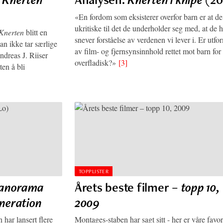
«En fordom som eksisterer overfor barn er at de
ukritiske til det de underholder seg med, at de 
Knerten
blitt en
snever forståelse av verdenen vi lever i. Er utf
an ikke tar særlige
av film- og fjernsynsinnhold rettet mot barn for
ndreas J. Riiser
overfladisk?»
[3]
ten å bli
TOPPLISTER
anorama
Årets beste filmer –
topp 10,
neration
2009
n har lansert flere
Montages-staben har sagt sitt - her er våre favor