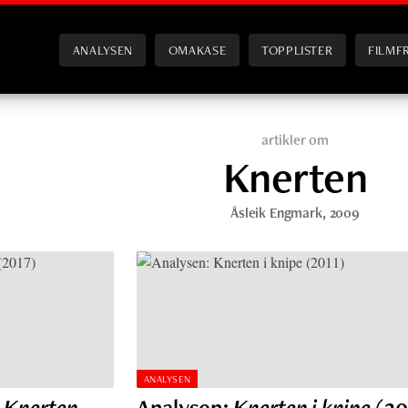
ANALYSEN
OMAKASE
TOPPLISTER
FILMF
artikler om
Knerten
Åsleik Engmark
, 2009
ANALYSEN
n Knerten
Analysen:
Knerten i knipe
(20