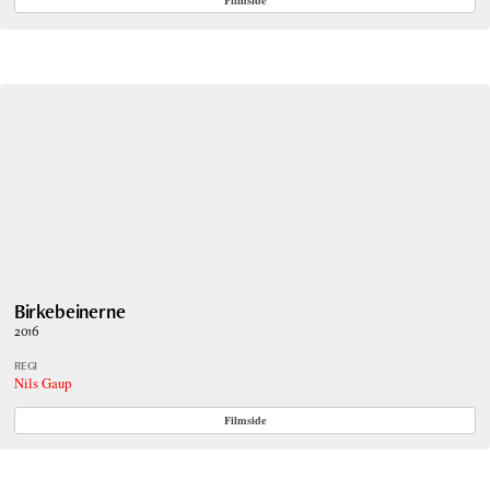
Birkebeinerne
2016
REGI
Nils Gaup
Filmside