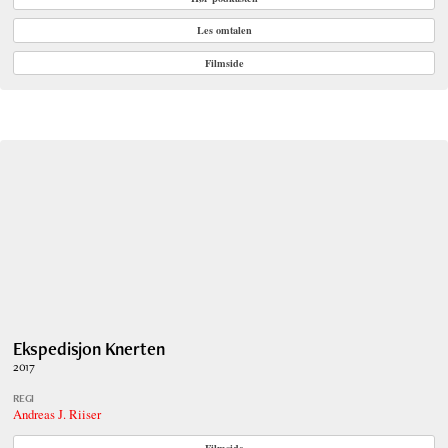
Les omtalen
Filmside
Ekspedisjon Knerten
2017
REGI
Andreas J. Riiser
Filmside