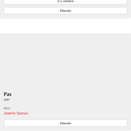
Les omtalen
Filmside
Pax
2011
REGI
Annette Sjursen
Filmside