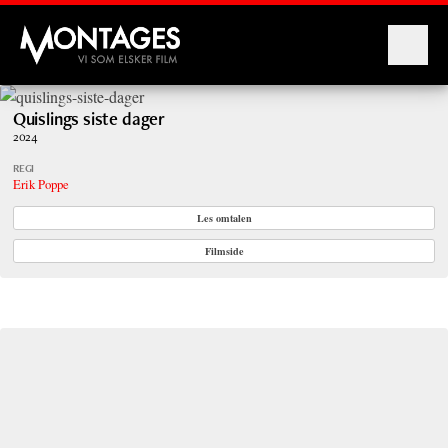
Montages
Quislings siste dager
2024
REGI
Erik Poppe
Les omtalen
Filmside