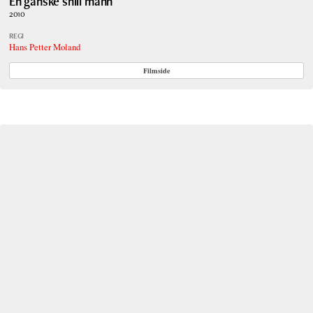
En ganske snill mann
2010
REGI
Hans Petter Moland
Filmside