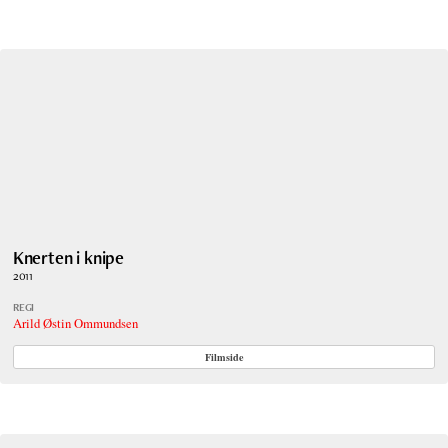
Knerten i knipe
2011
REGI
Arild Østin Ommundsen
Filmside