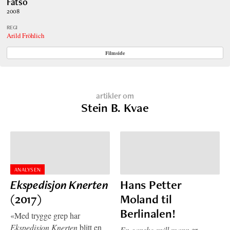
Fatso
2008
REGI
Arild Fröhlich
Filmside
artikler om
Stein B. Kvae
ANALYSEN
Ekspedisjon Knerten
Hans Petter
(2017)
Moland til
Berlinalen!
«Med trygge grep har
Ekspedisjon Knerten
blitt en
En ganske snill mann
er