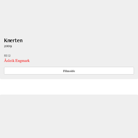
Knerten
2009
REGI
Åsleik Engmark
Filmside