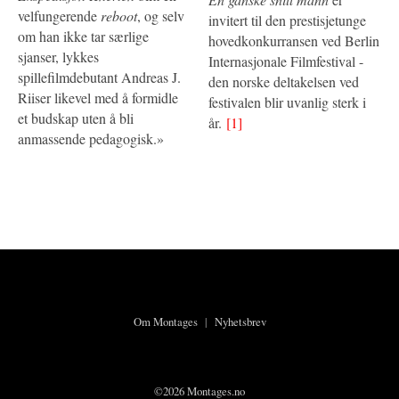
velfungerende
reboot
, og selv
invitert til den prestisjetunge
om han ikke tar særlige
hovedkonkurransen ved Berlin
sjanser, lykkes
Internasjonale Filmfestival -
spillefilmdebutant Andreas J.
den norske deltakelsen ved
Riiser likevel med å formidle
festivalen blir uvanlig sterk i
et budskap uten å bli
år.
[1]
anmassende pedagogisk.»
Om Montages
|
Nyhetsbrev
©2026 Montages.no