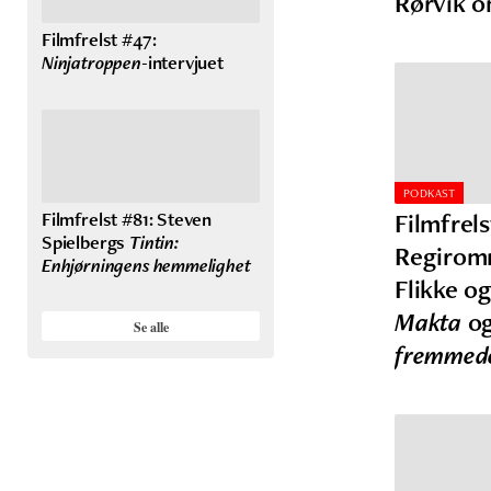
Rørvik 
Filmfrelst #47:
Ninjatroppen
-intervjuet
PODKAST
Filmfrelst #81: Steven
Filmfrel
Spielbergs
Tintin:
Regiromm
Enhjørningens hemmelighet
Flikke o
Makta
o
Se alle
fremmed