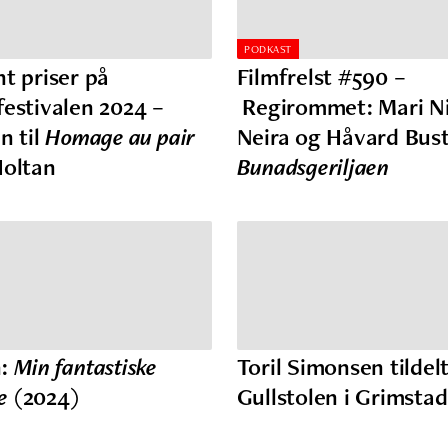
PODKAST
nt priser på
Filmfrelst #590 –
festivalen 2024 –
Regirommet: Mari Ni
n til
Homage au pair
Neira og Håvard Bus
Holtan
Bunadsgeriljaen
:
Min fantastiske
Toril Simonsen tildel
e
(2024)
Gullstolen i Grimstad