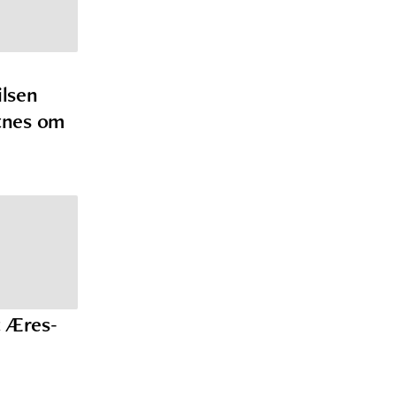
lsen
tnes om
t Æres-