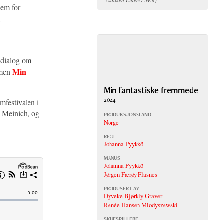
Anniken Eidem / NRK)
jem for
t
l dialog om
Min
lmen
Min fantastiske fremmede
2024
festivalen i
n Meinich, og
PRODUKSJONSLAND
Norge
REGI
Johanna Pyykkö
MANUS
Johanna Pyykkö
Jørgen Færøy Flasnes
PRODUSERT AV
Dyveke Bjørkly Graver
Renée Hansen Mlodyszewski
SKUESPILLERE