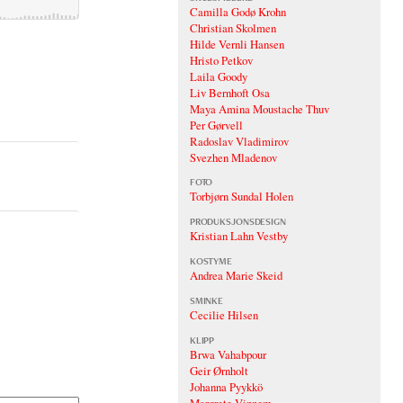
Camilla Godø Krohn
Christian Skolmen
Hilde Vernli Hansen
Hristo Petkov
Laila Goody
Liv Bernhoft Osa
Maya Amina Moustache Thuv
Per Gørvell
Radoslav Vladimirov
Svezhen Mladenov
FOTO
Torbjørn Sundal Holen
PRODUKSJONSDESIGN
Kristian Lahn Vestby
KOSTYME
Andrea Marie Skeid
SMINKE
Cecilie Hilsen
KLIPP
Brwa Vahabpour
Geir Ørnholt
Johanna Pyykkö
Margrete Vinnem