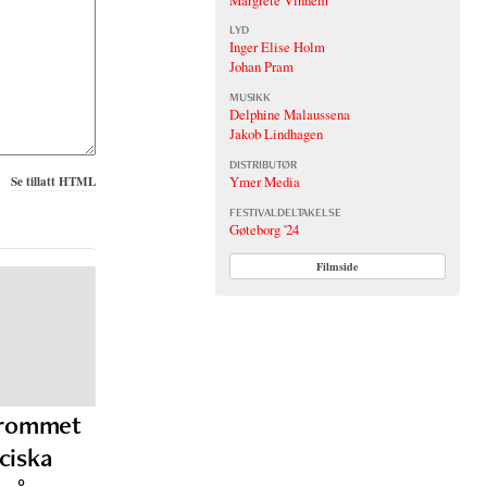
LYD
Inger Elise Holm
Johan Pram
MUSIKK
Delphine Malaussena
Jakob Lindhagen
DISTRIBUTØR
Ymer Media
Se tillatt HTML
FESTIVALDELTAKELSE
Gøteborg '24
Filmside
girommet
ciska