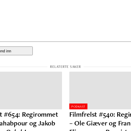
PODKAST
st #654: Regirommet
Filmfrelst #540: Re
Vahabpour og Jakob
– Ole Giæver og Fran