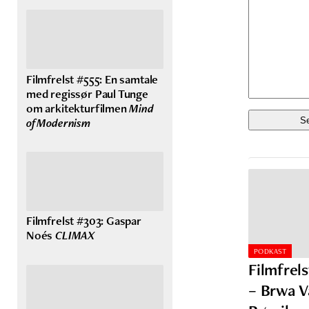
Filmfrelst #555: En samtale
med regissør Paul Tunge
om arkitekturfilmen
Mind
of Modernism
Filmfrelst #303: Gaspar
Noés
CLIMAX
PODKAST
Filmfrel
– Brwa 