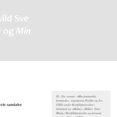
ild Sve
a
og
Min
Ill.: Fra venstre: «Min fantastiske
fremmede», regissørene Pyykkö og Sve
erie samtaler
Flikke under Kortfilmfestivalen i
Grimstad og «Makta». (Bilder: Ymer
Media / Kortfilmfestivalen og fotograf