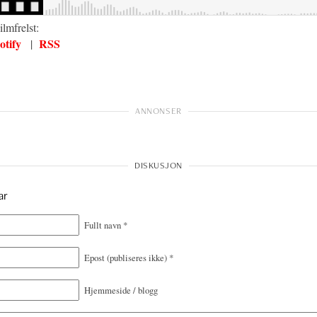
lmfrelst:
otify
RSS
|
ar
Fullt navn
*
Epost
(publiseres ikke)
*
Hjemmeside / blogg