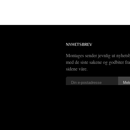
NYHETSBREV
Montages sender jevnlig ut nyhets
med de siste sakene og godbiter fra
sidene våre.
Vi har også
RSS-feed
6 Montages.no
Ansvarlige redaktører:
Karsten Meinich
og
Lars Ole Kristiansen