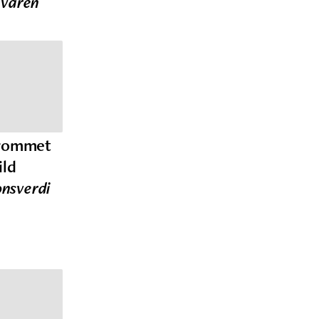
 våren
irommet
ild
onsverdi