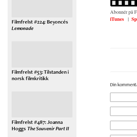
Abonnér på Fi
iTunes
Sp
|
Filmfrelst #224: Beyoncés
Lemonade
Filmfrelst #53: Tilstanden i
norsk filmkritikk
Din komment
Filmfrelst #487: Joanna
Hoggs
The Souvenir Part II