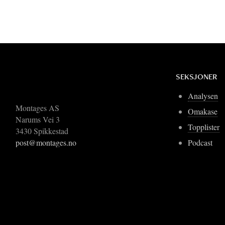
SEKSJONER
Analysen
Montages AS
Omakase
Narums Vei 3
Topplister
3430 Spikkestad
Podcast
post@montages.no
Blogger
Om Montages
©202