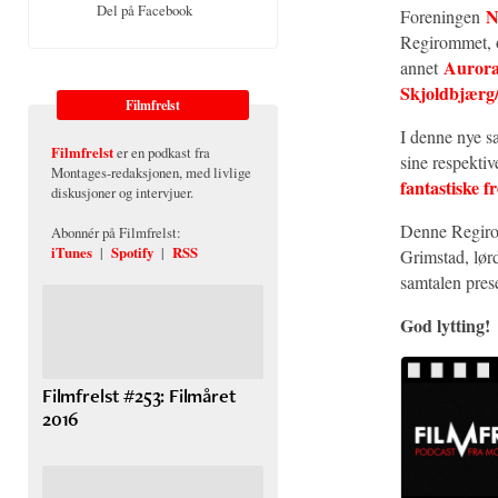
Del på Facebook
N
Foreningen
Regirommet, og
Aurora
annet
Skjoldbjærg
Filmfrelst
I denne nye s
Filmfrelst
er en podkast fra
sine respektiv
Montages-redaksjonen, med livlige
fantastiske 
diskusjoner og intervjuer.
Denne Regirom
Abonnér på Filmfrelst:
iTunes
|
Spotify
|
RSS
Grimstad, lør
samtalen pres
God lytting!
Filmfrelst #253: Filmåret
2016