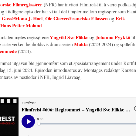
orske Filmregissører
(NFR) har invitert Filmfrelst til å være podkasth
 i tidligere episoder har vi tatt del i møter mellom regissører som blan
 Gossé/Mona J. Hoel
Ole Giæver/Franciska Eliassen
Erik
,
og
/Hans Petter Moland
.
Yngvild Sve Flikke
Johanna Pyykkö
amtalen møtes regissørene
og
ti
Makta
e siste verker, henholdsvis dramaserien
(2023-2024) og spillefi
fremmede
(2024).
met-utgaven ble gjennomført som et spesialarrangement under Kortfilm
dag 15. juni 2024. Episoden introduseres av Montages-redaktør Karste
enteres av nestleder i NFR, Ingrid Liavaag.