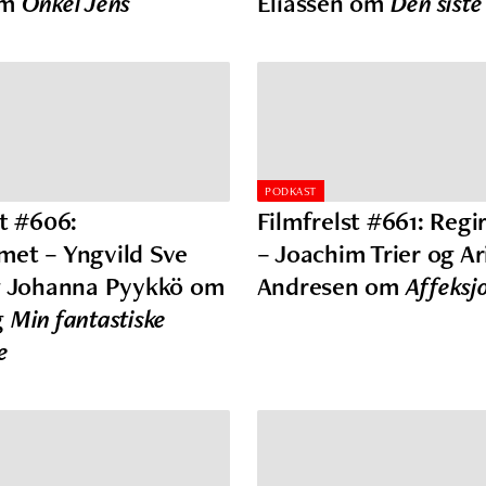
om
Onkel Jens
Eliassen om
Den siste
PODKAST
st #606:
Filmfrelst #661: Reg
et – Yngvild Sve
– Joachim Trier og Ar
g Johanna Pyykkö om
Andresen om
Affeksj
g
Min fantastiske
e