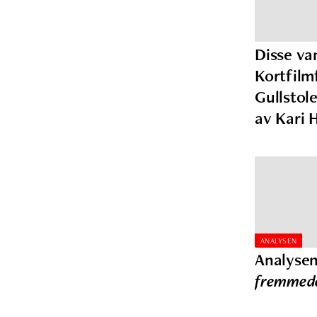
Disse va
Kortfilm
Gullstole
av Kari 
ANALYSEN
Analysen
fremmed