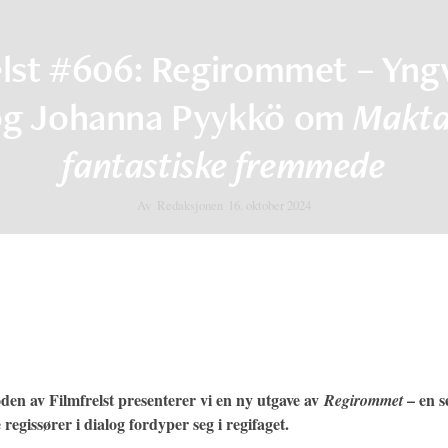
elst #606: Regirommet – Yngv
 og Johanna Pyykkö om
Makt
fantastiske fremmede
Av
Redaksjonen
16. oktober 2024
den av Filmfrelst presenterer vi en ny utgave av
– en s
Regirommet
 regissører i dialog fordyper seg i regifaget.