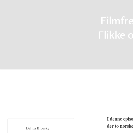
Filmfr
Flikke
I denne episo
der to norske
Del på Bluesky