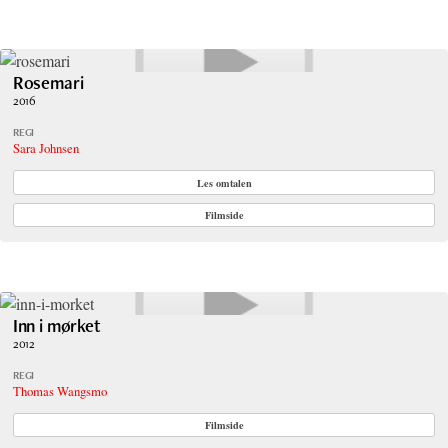
Rosemari
2016
REGI
Sara Johnsen
Les omtalen
Filmside
Inn i mørket
2012
REGI
Thomas Wangsmo
Filmside