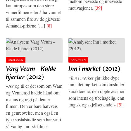
mellom bevisste og ubevisste
kan utropes som den store
motivasjoner.
[39]
vinnerfilmen etter å ha vunnet
til sammen fire av de gjeveste
Amanda-prisene […]
[8]
ANALYSEN
ANALYSEN
Varg Veum – Kalde
Inn i mørket
(2012)
hjerter
(2012)
«
Inn i mørket
går ikke dypt
inn i det mørket som omslutter
«Av og til er det som om Wam
karakterene, den oppleves mer
og Vennerød hadde hånd om
som intens og ubehagelig, enn
manus og regi på denne
tragisk og skjellsettende.»
[5]
filmen. Den er bare halvveis
en genreøvelse, men også en
type sosialstudie som har vært
så vanlig i norsk film.»