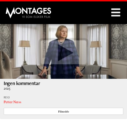
Montages
Ingen kommentar
2025
REGI
Petter Næss
Filmside