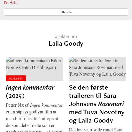
Per Åhlin
Filmside
artikler om
Laila Goody
ANALYSEN
Ingen kommentar
Se den første
(2025)
traileren til Sara
Johnsens
Rosemari
Petter Næss'
Ingen kommentar
med Tuva Novotny
er en såpass godlynt film at
man blir fristet til å utrope at
og Laila Goody
dersom det er dette som er
Det har vært stille rundt Sara
norsk politisk satire – så har vi