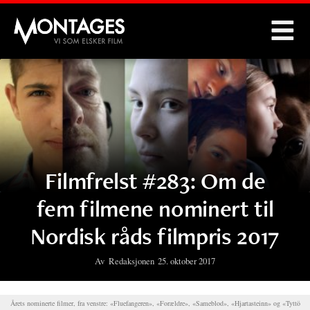
Montages
Filmfrelst #283: Om de
fem filmene nominert til
Nordisk råds filmpris 2017
Av
Redaksjonen
25. oktober 2017
Årets nominerte filmer, fra venstre: «Fluefangeren», «Forældre», «Sameblod», «Hjartasteinn» og «Tyttö