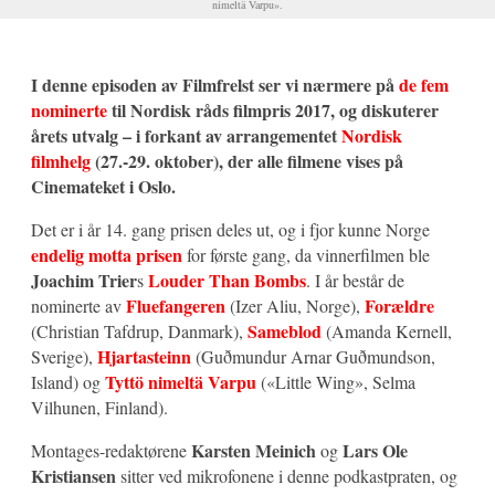
nimeltä Varpu».
I denne episoden av Filmfrelst ser vi nærmere på
de fem
nominerte
til Nordisk råds filmpris 2017, og diskuterer
årets utvalg – i forkant av arrangementet
Nordisk
filmhelg
(27.-29. oktober), der alle filmene vises på
Cinemateket i Oslo.
Det er i år 14. gang prisen deles ut, og i fjor kunne Norge
endelig motta prisen
for første gang, da vinnerfilmen ble
Joachim Trier
Louder Than Bombs
s
. I år består de
Fluefangeren
Forældre
nominerte av
(Izer Aliu, Norge),
Sameblod
(Christian Tafdrup, Danmark),
(Amanda Kernell,
Hjartasteinn
Sverige),
(Guðmundur Arnar Guðmundson,
Tyttö nimeltä Varpu
Island) og
(«Little Wing», Selma
Vilhunen, Finland).
Karsten Meinich
Lars Ole
Montages-redaktørene
og
Kristiansen
sitter ved mikrofonene i denne podkastpraten, og