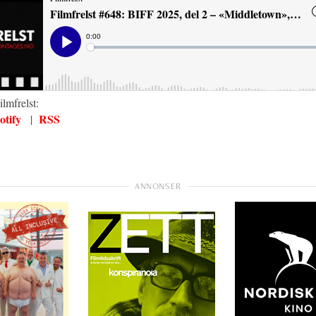
lmfrelst:
otify
RSS
|