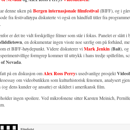
Bergen internasjonale filmfestival
tar denne uken på
(BIFF), og i går
sode fra festivalløypa diskuterte vi også en håndfull titler fra programme
.
nfor er det tre vidt forskjellige filmer som står i fokus. Panelet er slått 
Middletown
, en dokumentar ingen visste noe særlig om på forhånd, m
Mark Jenkin
Bait
som et BIFF-høydepunkt. Videre diskuterer vi
(
), og
sperimentvillige formgrep kommer til uttrykk i hans tredje spillefilm, sc
 of Nevada
.
Alex Ross Perry
Video
vi fatt på en diskusjon om
s usedvanlige prosjekt
ideoessay om videobutikken som kulturhistorisk fenomen, analysert gj
(og dens kunder og ansatte) er skildret i amerikansk film.
holder ingen spoilere. Ved mikrofonene sitter Karsten Meinich, Pernil
lm.