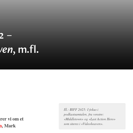
2 –
ven
, m.fl.
Ill.: BIFF 2025: I fokus i
podkastsamtalen, fra venstre:
rer vi om et
«Middletown» og «Last Action Hero»
som siteres i «Videoheaven».
n
, Mark