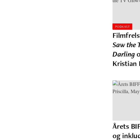
PODKAST
Filmfrel
Saw the 
Darling
o
Kristian
Årets BI
og inklu