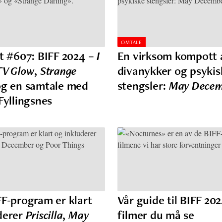
OMTALE
st #607: BIFF 2024 –
I
En virksom kompott 
TV Glow
,
Strange
divanykker og psykis
g en samtale med
stengsler:
May Decem
 Fyllingsnes
FF-program er klart
Vår guide til BIFF 20
derer
Priscilla
,
May
filmer du må se