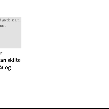
r
an skilte
te
og