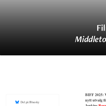
Fi
Middlet
BIFF 2025: V
nytt utvalg 
Del på Bluesky
Jenkins
Rose