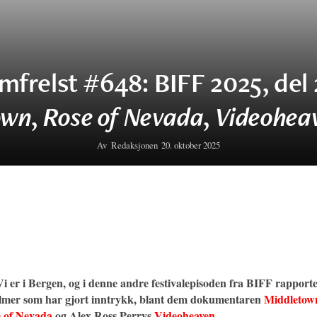
lmfrelst #648: BIFF 2025, del 
own
,
Rose of Nevada
,
Videohea
Av
Redaksjonen
20. oktober 2025
i er i Bergen, og i denne andre festivalepisoden fra BIFF rapporte
filmer som har gjort inntrykk, blant dem dokumentaren
Middletow
 of Nevada
og Alex Ross Perrys
Videoheaven
.