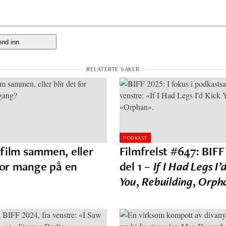
PODKAST
film sammen, eller
Filmfrelst #647: BIFF
 for mange på en
del 1 –
If I Had Legs I’
You
,
Rebuilding
,
Orph