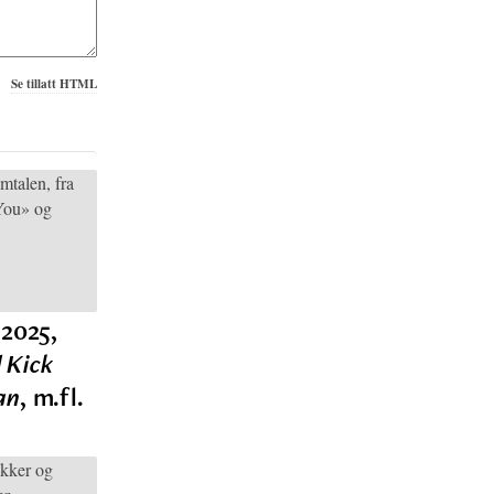
Se tillatt HTML
 2025,
d Kick
an
, m.fl.