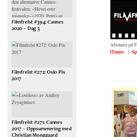
Filmfrelst #394: Cannes
2020 – Dag 3
Abonnér på Fi
iTunes
Sp
|
Filmfrelst #272: Oslo Pix
2017
Filmfrelst #271: Cannes
2017 – Oppsummering med
Christian Monggaard