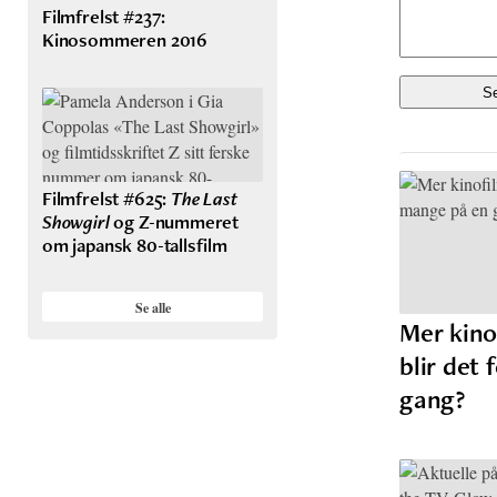
Filmfrelst #237:
Kinosommeren 2016
Filmfrelst #625:
The Last
Showgirl
og Z-nummeret
om japansk 80-tallsfilm
Se alle
Mer kino
blir det
gang?