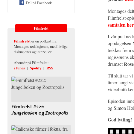
Del på Facebook
Montages del
Filmfrelst-epi
samtalen her
Filmfrelst
I vår prat nede
Filmfrelst
er en podkast fra
oppdagelsen
Montages-redaksjonen, med livlige
trekkes frem 
diskusjoner og intervjuer.
regissørens ek
Abonnér på Filmfrelst:
Rose
dramaet
iTunes
|
Spotify
|
RSS
Til slutt tar 
timer langt v
videobutikken 
Episoden inne
Filmfrelst #222:
og Simon Ho
Jungelboken
og
Zootropolis
God lytting!