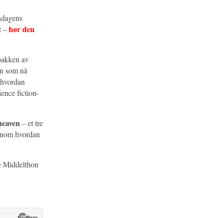
sdagens
hør den
t –
i bakken av
en som nå
 hvordan
ience fiction-
heaven
– et tre
ennom hvordan
le Middelthon