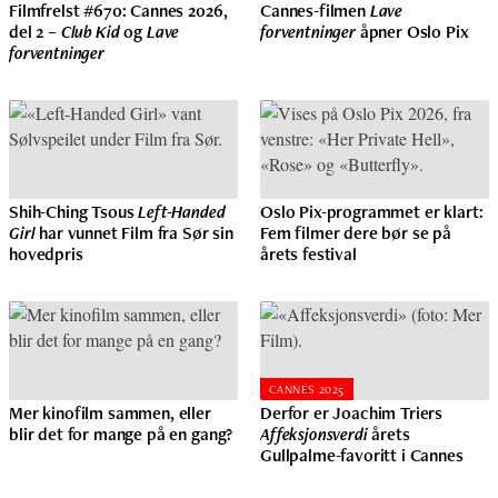
Filmfrelst #670: Cannes 2026,
Cannes-filmen
Lave
del 2 –
Club Kid
og
Lave
forventninger
åpner Oslo Pix
forventninger
Shih-Ching Tsous
Left-Handed
Oslo Pix-programmet er klart:
Girl
har vunnet Film fra Sør sin
Fem filmer dere bør se på
hovedpris
årets festival
CANNES 2025
Mer kinofilm sammen, eller
Derfor er Joachim Triers
blir det for mange på en gang?
Affeksjonsverdi
årets
Gullpalme-favoritt i Cannes