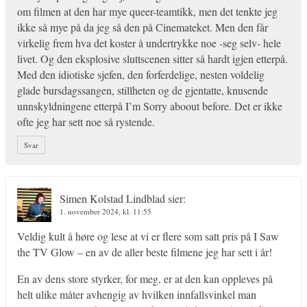
om filmen at den har mye queer-teamtikk, men det tenkte jeg
ikke så mye på da jeg så den på Cinemateket. Men den får
virkelig frem hva det koster å undertrykke noe -seg selv- hele
livet. Og den eksplosive sluttscenen sitter så hardt igjen etterpå.
Med den idiotiske sjefen, den forferdelige, nesten voldelig
glade bursdagssangen, stillheten og de gjentatte, knusende
unnskyldningene etterpå I’m Sorry aboout before. Det er ikke
ofte jeg har sett noe så rystende.
Svar
Simen Kolstad Lindblad
sier:
1. november 2024, kl. 11:55
Veldig kult å høre og lese at vi er flere som satt pris på I Saw
the TV Glow – en av de aller beste filmene jeg har sett i år!
En av dens store styrker, for meg, er at den kan oppleves på
helt ulike måter avhengig av hvilken innfallsvinkel man