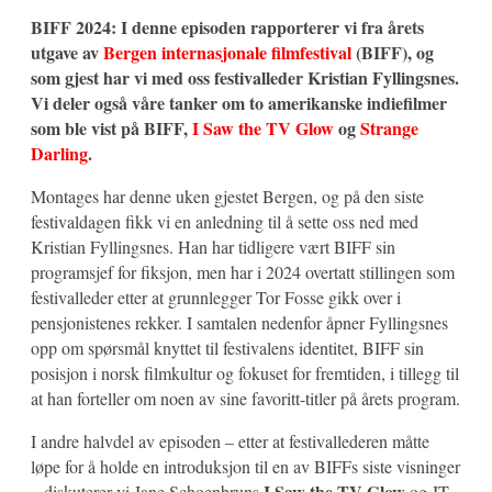
BIFF 2024: I denne episoden rapporterer vi fra årets
utgave av
Bergen internasjonale filmfestival
(BIFF), og
som gjest har vi med oss festivalleder Kristian Fyllingsnes.
Vi deler også våre tanker om to amerikanske indiefilmer
som ble vist på BIFF,
I Saw the TV Glow
og
Strange
Darling
.
Montages har denne uken gjestet Bergen, og på den siste
festivaldagen fikk vi en anledning til å sette oss ned med
Kristian Fyllingsnes. Han har tidligere vært BIFF sin
programsjef for fiksjon, men har i 2024 overtatt stillingen som
festivalleder etter at grunnlegger Tor Fosse gikk over i
pensjonistenes rekker. I samtalen nedenfor åpner Fyllingsnes
opp om spørsmål knyttet til festivalens identitet, BIFF sin
posisjon i norsk filmkultur og fokuset for fremtiden, i tillegg til
at han forteller om noen av sine favoritt-titler på årets program.
I andre halvdel av episoden – etter at festivallederen måtte
løpe for å holde en introduksjon til en av BIFFs siste visninger
I Saw the TV Glow
– diskuterer vi Jane Schoenbruns
og JT