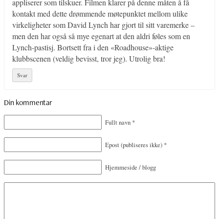
appliserer som tilskuer. Filmen klarer på denne måten å få
kontakt med dette drømmende møtepunktet mellom ulike
virkeligheter som David Lynch har gjort til sitt varemerke –
men den har også så mye egenart at den aldri føles som en
Lynch-pastisj. Bortsett fra i den «Roadhouse»-aktige
klubbscenen (veldig bevisst, tror jeg). Utrolig bra!
Svar
Din kommentar
Fullt navn
*
Epost
(publiseres ikke)
*
Hjemmeside / blogg