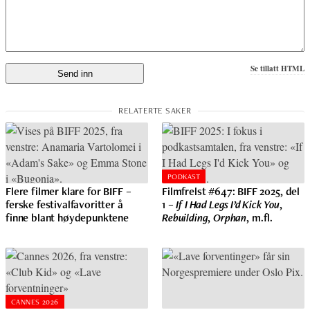
Se tillatt HTML
PODKAST
Flere filmer klare for BIFF –
Filmfrelst #647: BIFF 2025, del
ferske festivalfavoritter å
1 –
If I Had Legs I’d Kick You
,
finne blant høydepunktene
Rebuilding
,
Orphan
, m.fl.
CANNES 2026