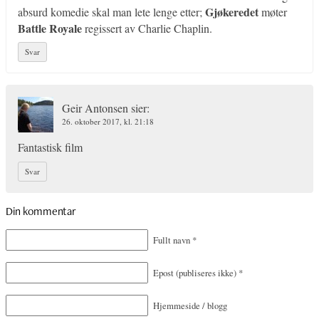
Gjøkeredet
absurd komedie skal man lete lenge etter;
møter
Battle Royale
regissert av Charlie Chaplin.
Svar
Geir Antonsen
sier:
26. oktober 2017, kl. 21:18
Fantastisk film
Svar
Din kommentar
Fullt navn
*
Epost
(publiseres ikke)
*
Hjemmeside / blogg