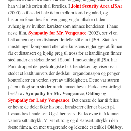
Joint Security Area (JSA)
han vil at historien skal fortelles. I
(2000) skiftes det hele tiden mellom fortid og nåtid, og
historien forandres for hver gang vi går tilbake i tiden
avhengig av hvilken karakter som minnes hendelsen. I hans
Sympathy for Mr. Vengeance
neste film,
(2002), ser vi en
JSA
helt annen og mer distansert fortellerstil enn i
. Statiske
innstillinger komponert etter alle kunstens regler gjør at filmen
får et distansert og kjølig preg til tross for at handlingen finner
JSA
sted under en stekende sol i Seoul. I motsetning til
har
Park droppet det psykologiske bak hendelsen og viser oss i
stedet et kaldt univers der dødsfall, organdonasjon og penger
kontrollerer en verden styrt av tilfeldigheter. Dette var starten
på en trilogi som sirkler rundt temaet hevn. Parks hevn-trilogi
Sympathy for Mr. Vengeance
Oldboy
består av
,
og
Sympathy for Lady Vengeance
. Det eneste de har til felles
er hevn; de deler ikke historie, karakterer eller er basert på
hverandres hendelser. Også her ser vi Parks evne til å kunne
variere sitt uttrykk. Vi ser et rolig og distansert uttrykk i den
Oldboy
første filmen, en mer utagerende og lekende estetikk i
,