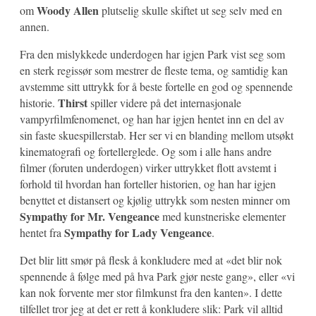
Woody Allen
om
plutselig skulle skiftet ut seg selv med en
annen.
Fra den mislykkede underdogen har igjen Park vist seg som
en sterk regissør som mestrer de fleste tema, og samtidig kan
avstemme sitt uttrykk for å beste fortelle en god og spennende
Thirst
historie.
spiller videre på det internasjonale
vampyrfilmfenomenet, og han har igjen hentet inn en del av
sin faste skuespillerstab. Her ser vi en blanding mellom utsøkt
kinematografi og fortellerglede. Og som i alle hans andre
filmer (foruten underdogen) virker uttrykket flott avstemt i
forhold til hvordan han forteller historien, og han har igjen
benyttet et distansert og kjølig uttrykk som nesten minner om
Sympathy for Mr. Vengeance
med kunstneriske elementer
Sympathy for Lady Vengeance
hentet fra
.
Det blir litt smør på flesk å konkludere med at «det blir nok
spennende å følge med på hva Park gjør neste gang», eller «vi
kan nok forvente mer stor filmkunst fra den kanten». I dette
tilfellet tror jeg at det er rett å konkludere slik: Park vil alltid