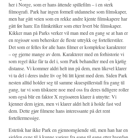
her i Norge, som er hans åttende spillefilm – i en sterk
filmografi. Park har ingen formell utdannelse som filmskaper,
men har gått veien som en rekke andre kjente filmskapere har
gått før ham: En filmkritiker som etter hvert ble filmskaper.
Kikker man på Parks verker vil man med en gang se at han er
en regissør som behersker de fleste uttrykk og fortellerstiler.
Det som er felles for alle hans filmer er komplekse karakterer
– og gjerne mange av dem. Karakterer med en forhistorie vi
som regel ikke får ta del i, som Park behandler med en kjølig
distanse. Vi kommer aldri helt inn på dem, men likevel klarer
vi ta del i deres indre liv og bli litt kjent med dem. Siden Park
nesten alltid holder seg til samme skuespillerstall fra gang til
gang, tar vi som tilskuere noe med oss fra deres tidligere roller
som også blir en faktor X regissøren klarer å utnytte: Vi
kjenner dem igjen, men vi klarer aldri helt å holde fast ved
dem. Dette gjør filmene hans interessante på det rent
fortellermessige.
Estetisk har ikke Park en gjennomgående stil, men han har en
sjelden evne til å kunne variere fra gang til gang etter hvordan