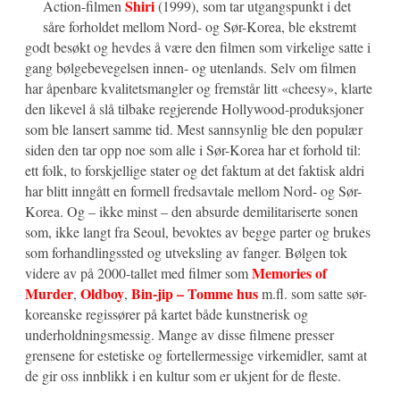
Shiri
Action-filmen
(1999), som tar utgangspunkt i det
såre forholdet mellom Nord- og Sør-Korea, ble ekstremt
godt besøkt og hevdes å være den filmen som virkelige satte i
gang bølgebevegelsen innen- og utenlands. Selv om filmen
har åpenbare kvalitetsmangler og fremstår litt «cheesy», klarte
den likevel å slå tilbake regjerende Hollywood-produksjoner
som ble lansert samme tid. Mest sannsynlig ble den populær
siden den tar opp noe som alle i Sør-Korea har et forhold til:
ett folk, to forskjellige stater og det faktum at det faktisk aldri
har blitt inngått en formell fredsavtale mellom Nord- og Sør-
Korea. Og – ikke minst – den absurde demilitariserte sonen
som, ikke langt fra Seoul, bevoktes av begge parter og brukes
som forhandlingssted og utveksling av fanger. Bølgen tok
Memories of
videre av på 2000-tallet med filmer som
Murder
Oldboy
Bin-jip – Tomme hus
,
,
m.fl. som satte sør-
koreanske regissører på kartet både kunstnerisk og
underholdningsmessig. Mange av disse filmene presser
grensene for estetiske og fortellermessige virkemidler, samt at
de gir oss innblikk i en kultur som er ukjent for de fleste.