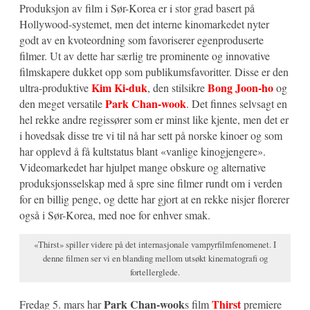
Produksjon av film i Sør-Korea er i stor grad basert på
Hollywood-systemet, men det interne kinomarkedet nyter
godt av en kvoteordning som favoriserer egenproduserte
filmer. Ut av dette har særlig tre prominente og innovative
filmskapere dukket opp som publikumsfavoritter. Disse er den
Kim Ki-duk
Bong Joon-ho
ultra-produktive
, den stilsikre
og
Park Chan-wook
den meget versatile
. Det finnes selvsagt en
hel rekke andre regissører som er minst like kjente, men det er
i hovedsak disse tre vi til nå har sett på norske kinoer og som
har opplevd å få kultstatus blant «vanlige kinogjengere».
Videomarkedet har hjulpet mange obskure og alternative
produksjonsselskap med å spre sine filmer rundt om i verden
for en billig penge, og dette har gjort at en rekke nisjer florerer
også i Sør-Korea, med noe for enhver smak.
«Thirst» spiller videre på det internasjonale vampyrfilmfenomenet. I
denne filmen ser vi en blanding mellom utsøkt kinematografi og
fortellerglede.
Park Chan-wook
Thirst
Fredag 5. mars har
s film
premiere