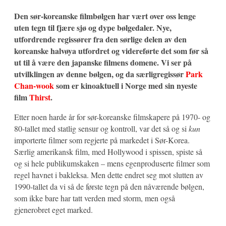
Den sør-koreanske filmbølgen har vært over oss lenge
uten tegn til fjære sjø og dype bølgedaler. Nye,
utfordrende regissører fra den sørlige delen av den
koreanske halvøya utfordret og videreførte det som før så
ut til å være den japanske filmens domene. Vi ser på
utvilklingen av denne bølgen, og da særligregissør
Park
Chan-wook
som er kinoaktuell i Norge med sin nyeste
film
Thirst
.
Etter noen harde år for sør-koreanske filmskapere på 1970- og
80-tallet med statlig sensur og kontroll, var det så og si
kun
importerte filmer som regjerte på markedet i Sør-Korea.
Særlig amerikansk film, med Hollywood i spissen, spiste så
og si hele publikumskaken – mens egenproduserte filmer som
regel havnet i bakleksa. Men dette endret seg mot slutten av
1990-tallet da vi så de første tegn på den nåværende bølgen,
som ikke bare har tatt verden med storm, men også
gjenerobret eget marked.