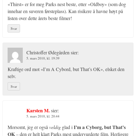
«Thirst» er for meg Parks nest beste, etter «Oldboy» (som dog
innehar en suveren førsteplass). Kan risikere å havne høyt på
listen over dette årets beste filmer!
Svar
Christoffer Ødegården
sier:
5. mars 2010, kl. 19:39
Kraftige ord mot «I’m A Cybord, but That’s OK», elsket den
selv.
Svar
Karsten M.
sier:
5. mars 2010, kl. 20:44
I’m a Cyborg, but That’s
Morsomt, jeg er også
veldig
glad i
OK
– den er helt klart Parks mest undervurderte film. Herligere