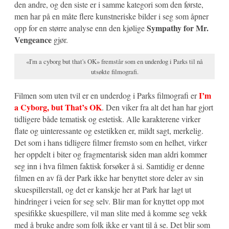
den andre, og den siste er i samme kategori som den første,
men har på en måte flere kunstneriske bilder i seg som åpner
Sympathy for Mr.
opp for en større analyse enn den kjølige
Vengeance
gjør.
«I'm a cyborg but that's OK» fremstår som en underdog i Parks til nå
utsøkte filmografi.
I’m
Filmen som uten tvil er en underdog i Parks filmografi er
a Cyborg, but That’s OK
. Den viker fra alt det han har gjort
tidligere både tematisk og estetisk. Alle karakterene virker
flate og uinteressante og estetikken er, mildt sagt, merkelig.
Det som i hans tidligere filmer fremsto som en helhet, virker
her oppdelt i biter og fragmentarisk siden man aldri kommer
seg inn i hva filmen faktisk forsøker å si. Samtidig er denne
filmen en av få der Park ikke har benyttet store deler av sin
skuespillerstall, og det er kanskje her at Park har lagt ut
hindringer i veien for seg selv. Blir man for knyttet opp mot
spesifikke skuespillere, vil man slite med å komme seg vekk
med å bruke andre som folk ikke er vant til å se. Det blir som