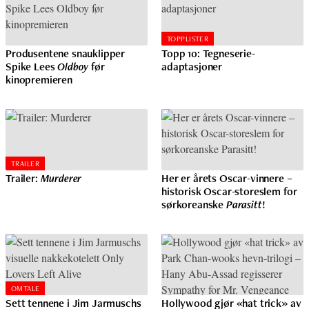
TOPPLISTER
Produsentene snauklipper
Topp 10: Tegneserie-
Spike Lees
Oldboy
før
adaptasjoner
kinopremieren
TRAILER
Trailer:
Murderer
Her er årets Oscar-vinnere –
historisk Oscar-storeslem for
sørkoreanske
Parasitt
!
OMTALE
Sett tennene i Jim Jarmuschs
Hollywood gjør «hat trick» av