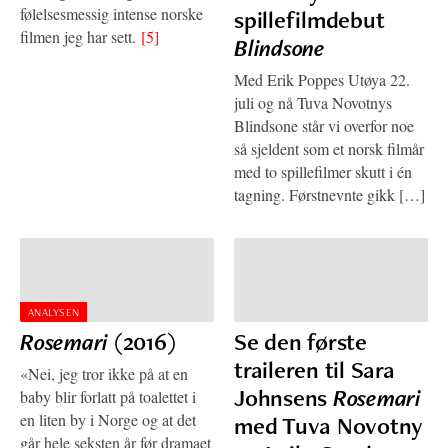
følelsesmessig intense norske
spillefilmdebut
filmen jeg har sett.
[5]
Blindsone
Med Erik Poppes Utøya 22.
juli og nå Tuva Novotnys
Blindsone står vi overfor noe
så sjeldent som et norsk filmår
med to spillefilmer skutt i én
tagning. Førstnevnte gikk […]
ANALYSEN
Rosemari
(2016)
Se den første
traileren til Sara
«Nei, jeg tror ikke på at en
Johnsens
Rosemari
baby blir forlatt på toalettet i
en liten by i Norge og at det
med Tuva Novotny
går hele seksten år før dramaet