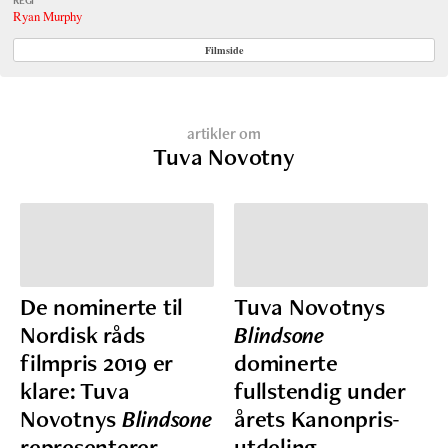
Ryan Murphy
Filmside
artikler om
Tuva Novotny
De nominerte til
Tuva Novotnys
Nordisk råds
Blindsone
filmpris 2019 er
dominerte
klare: Tuva
fullstendig under
Novotnys
Blindsone
årets Kanonpris-
representerer
utdeling