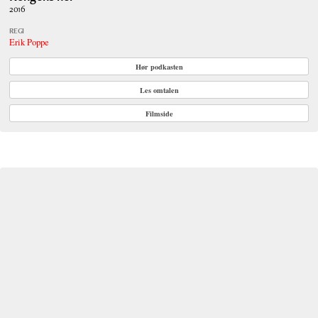
2016
REGI
Erik Poppe
Hør podkasten
Les omtalen
Filmside