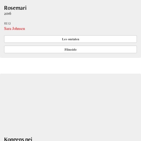
Rosemari
2016
REGI
Sara Johnsen
Les omtalen
Filmside
Kongens nei