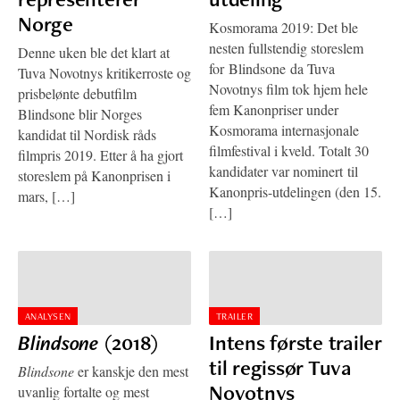
Norge
Kosmorama 2019: Det ble
nesten fullstendig storeslem
Denne uken ble det klart at
for Blindsone da Tuva
Tuva Novotnys kritikerroste og
Novotnys film tok hjem hele
prisbelønte debutfilm
fem Kanonpriser under
Blindsone blir Norges
Kosmorama internasjonale
kandidat til Nordisk råds
filmfestival i kveld. Totalt 30
filmpris 2019. Etter å ha gjort
kandidater var nominert til
storeslem på Kanonprisen i
Kanonpris-utdelingen (den 15.
mars, […]
[…]
ANALYSEN
TRAILER
Blindsone
(2018)
Intens første trailer
til regissør Tuva
Blindsone
er kanskje den mest
Novotnys
uvanlig fortalte og mest