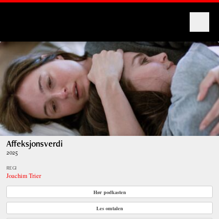
Montages
Affeksjonsverdi
2025
REGI
Joachim Trier
Hør podkasten
Les omtalen