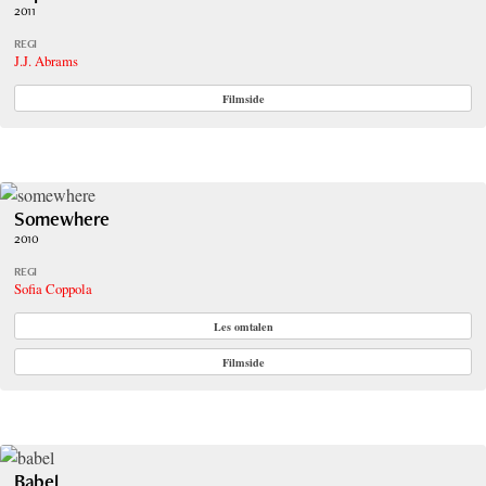
2011
REGI
J.J. Abrams
Filmside
Somewhere
2010
REGI
Sofia Coppola
Les omtalen
Filmside
Babel