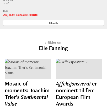
2006
REGI
Alejandro González Iñárritu
Filmside
artikler om
Elle Fanning
Mosaic of
Affeksjonsverdi
er
moments: Joachim
nominert til fem
Trier’s
Sentimental
European Film
Value
Awards