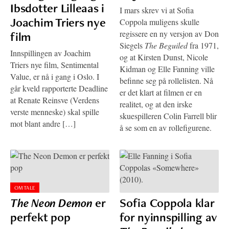
Ibsdotter Lilleaas i
I mars skrev vi at Sofia
Joachim Triers nye
Coppola muligens skulle
regissere en ny versjon av Don
film
Siegels
The Beguiled
fra 1971,
Innspillingen av Joachim
og at Kirsten Dunst, Nicole
Triers nye film, Sentimental
Kidman og Elle Fanning ville
Value, er nå i gang i Oslo. I
befinne seg på rollelisten. Nå
går kveld rapporterte Deadline
er det klart at filmen er en
at Renate Reinsve (Verdens
realitet, og at den irske
verste menneske) skal spille
skuespilleren Colin Farrell blir
mot blant andre […]
å se som en av rollefigurene.
OMTALE
The Neon Demon
er
Sofia Coppola klar
perfekt pop
for nyinnspilling av