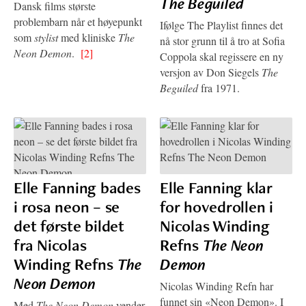
The Beguiled
Dansk films største
problembarn når et høyepunkt
Ifølge The Playlist finnes det
som
stylist
med kliniske
The
nå stor grunn til å tro at Sofia
Neon Demon
.
[2]
Coppola skal regissere en ny
versjon av Don Siegels
The
Beguiled
fra 1971.
Elle Fanning bades
Elle Fanning klar
i rosa neon – se
for hovedrollen i
det første bildet
Nicolas Winding
fra Nicolas
Refns
The Neon
Winding Refns
The
Demon
Neon Demon
Nicolas Winding Refn har
funnet sin «Neon Demon». I
Med
The Neon Demon
vender