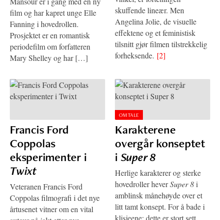
Mansour er i gang med en ny
skuffende lineær. Men
film og har kapret unge Elle
Angelina Jolie, de visuelle
Fanning i hovedrollen.
effektene og et feministisk
Prosjektet er en romantisk
tilsnitt gjør filmen tilstrekkelig
periodefilm om forfatteren
forheksende.
[2]
Mary Shelley og har […]
OMTALE
Francis Ford
Karakterene
Coppolas
overgår konseptet
eksperimenter i
i
Super 8
Twixt
Herlige karakterer og sterke
hovedroller hever
Super 8
i
Veteranen Francis Ford
amblinsk månehøyde over et
Coppolas filmografi i det nye
litt tamt konsept. For å bade i
årtusenet vitner om en vital
klisjeene: dette er stort sett