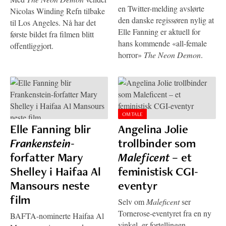
en Twitter-melding avslørte
Nicolas Winding Refn tilbake
den danske regissøren nylig at
til Los Angeles. Nå har det
Elle Fanning er aktuell for
første bildet fra filmen blitt
hans kommende «all-female
offentliggjort.
horror»
The Neon Demon
.
OMTALE
Elle Fanning blir
Angelina Jolie
Frankenstein
-
trollbinder som
forfatter Mary
Maleficent
– et
Shelley i Haifaa Al
feministisk CGI-
Mansours neste
eventyr
film
Selv om
Maleficent
ser
Tornerose-eventyret fra en ny
BAFTA-nominerte Haifaa Al
vinkel, er fortellingen