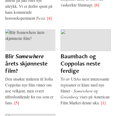
auteur på jakt etter nye
vaskeekte filmmagi.
[6]
uttrykk. Vi er derfor spent på
hans kommende
horroreksperiment
Twixt
.
[4]
Blir
Somewhere
Baumbach og
årets skjønneste
Coppolas neste
film?
ferdige
Den utsøkte traileren til Sofia
To av USAs mest interessante
Coppolas nye film vitner om
regissører er klare med nye
noe velkjent, men svært
filmer -
Somewhere
og
tilfredsstillende for oss som er
Greenberg
vises på American
fans.
[5]
Film Market denne uka.
[1]