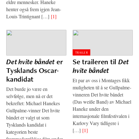
eldre mennesker. Haneke
henter også frem igjen Jean-
Louis Trintignant […]
[1]
TRAILER
Det hvite båndet
er
Se traileren til
Det
Tysklands Oscar-
hvite båndet
kandidat
Et par av oss i Montages fikk
muligheten til å se Gullpalme-
Det burde jo være en
vinneren Det hvite båndet
selvfølge, men nå er det
(Das weiße Band) av Michael
bekreftet: Michael Hanekes
Haneke under den
Gullpalme-vinner Det hvite
internasjonale filmfestivalen i
båndet er valgt ut som
Karlovy Vary tidligere i
Tysklands kandidat i
[…]
[1]
kategorien beste
fremmedspråklige film under