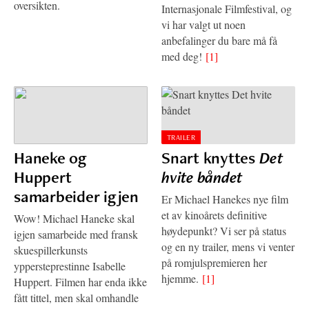
oversikten.
Internasjonale Filmfestival, og
vi har valgt ut noen
anbefalinger du bare må få
med deg!
[1]
TRAILER
Haneke og
Snart knyttes
Det
Huppert
hvite båndet
samarbeider igjen
Er Michael Hanekes nye film
et av kinoårets definitive
Wow! Michael Haneke skal
høydepunkt? Vi ser på status
igjen samarbeide med fransk
og en ny trailer, mens vi venter
skuespillerkunsts
på romjulspremieren her
yppersteprestinne Isabelle
hjemme.
[1]
Huppert. Filmen har enda ikke
fått tittel, men skal omhandle