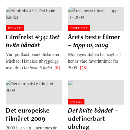
PODKAST
TOPPLISTER
Filmfrelst #34:
Det
Årets beste filmer
hvite båndet
–
topp 10, 2009
Vårt podkast-panel diskuterer
Montages-staben har sagt sitt -
Michael Hanekes uhyggelige
her er våre favorittfilmer fra
nye film
Det hvite båndet
.
[8]
2009.
[28]
OMTALE
Det europeiske
Det hvite båndet
–
filmåret 2009
udefinerbart
ubehag
2009 har vært auteurenes år,