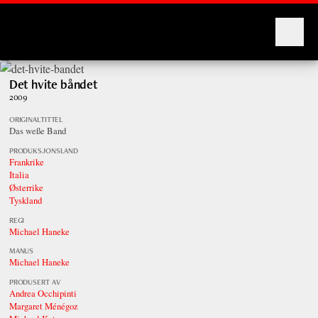
Montages
Det hvite båndet
2009
ORIGINALTITTEL
Das weße Band
PRODUKSJONSLAND
Frankrike
Italia
Østerrike
Tyskland
REGI
Michael Haneke
MANUS
Michael Haneke
PRODUSERT AV
Andrea Occhipinti
Margaret Ménégoz