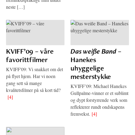
neste […]
KVIFF’09 – våre
Das weiße Band
–
favorittfilmer
Hanekes
uhyggelige
KVIFF'09: Vi snakket om det
mesterstykke
på flyet hjem. Har vi noen
gang sett så mange
KVIFF’09: Michael Hanekes
kvalitetsfilmer på så kort tid?
Gullpalme-vinner er et sublimt
[4]
og dypt forstyrrende verk som
reflekterer rundt ondskapens
fremvekst.
[4]