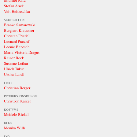
Michael Katz
Stefan Arndt
Veit Heiduschka
SKUESPILLERE
Branko Samarowski
Burghart Klaussner
Christan Friedel
Leonard Praxouf
Leonie Benesch
Maria-Victoria Dragus
Rainer Bock
Susanne Lothar
Ulrich Tukur
Ursina Lardi
FOTO
Christian Berger
PRODUKSJONSDESIGN
Christoph Kanter
KOSTYME
Moidele Bickel
KLIPP
Monika Willi
LYD