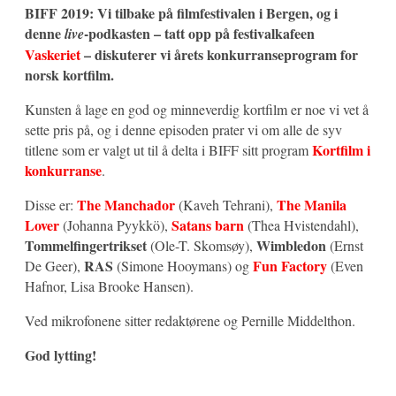
BIFF 2019: Vi tilbake på filmfestivalen i Bergen, og i
denne
-podkasten – tatt opp på festivalkafeen
live
Vaskeriet
– diskuterer vi årets konkurranseprogram for
norsk kortfilm.
Kunsten å lage en god og minneverdig kortfilm er noe vi vet å
sette pris på, og i denne episoden prater vi om alle de syv
Kortfilm i
titlene som er valgt ut til å delta i BIFF sitt program
konkurranse
.
The Manchador
The Manila
Disse er:
(Kaveh Tehrani),
Lover
Satans barn
(Johanna Pyykkö),
(Thea Hvistendahl),
Tommelfingertrikset
Wimbledon
(Ole-T. Skomsøy),
(Ernst
RAS
Fun Factory
De Geer),
(Simone Hooymans) og
(Even
Hafnor, Lisa Brooke Hansen).
Ved mikrofonene sitter redaktørene og Pernille Middelthon.
God lytting!