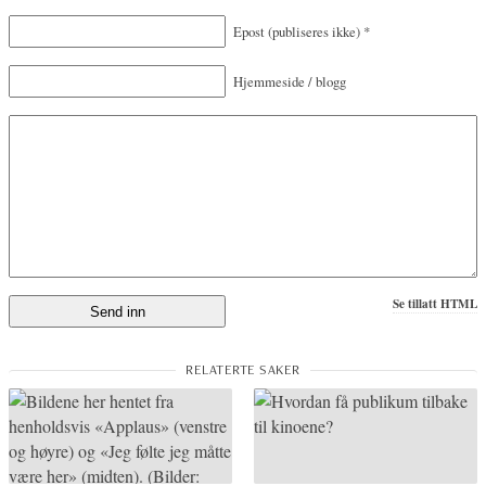
Epost
(publiseres ikke)
*
Hjemmeside / blogg
Se tillatt HTML