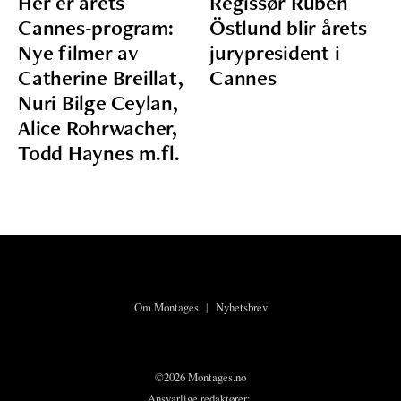
Her er årets
Regissør Ruben
Cannes-program:
Östlund blir årets
Nye filmer av
jurypresident i
Catherine Breillat,
Cannes
Nuri Bilge Ceylan,
Alice Rohrwacher,
Todd Haynes m.fl.
Om Montages
|
Nyhetsbrev
©2026 Montages.no
Ansvarlige redaktører: