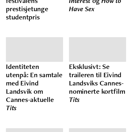
festivalens
Interest
og
How to
prestisjetunge
Have Sex
studentpris
Identiteten
Eksklusivt: Se
utenpå: En samtale
traileren til Eivind
med Eivind
Landsviks Cannes-
Landsvik om
nominerte kortfilm
Cannes-aktuelle
Tits
Tits