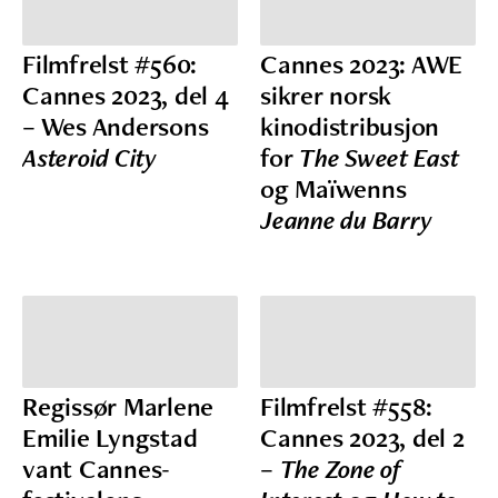
Filmfrelst #560:
Cannes 2023: AWE
Cannes 2023, del 4
sikrer norsk
– Wes Andersons
kinodistribusjon
Asteroid City
for
The Sweet East
og Maïwenns
Jeanne du Barry
Regissør Marlene
Filmfrelst #558:
Emilie Lyngstad
Cannes 2023, del 2
vant Cannes-
–
The Zone of