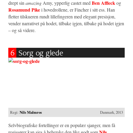
Ben Affleck
drept sin
amazing
Amy, ypperlig castet med
og
Rosamund Pike
i hovedrollene, er Fincher i sitt ess. Han
fletter tilskueren rundt lillefingeren med elegant presisjon,
vender narrativet på hodet, tilbake igjen, tilbake på hodet igjen
– og så videre.
6
Sorg og glede
Regi:
Nils Malmros
Danmark, 2013
Selvbiografiske fortellinger er en populær sjanger, men få
Nils
regissører kan sies å beherske den like godt som