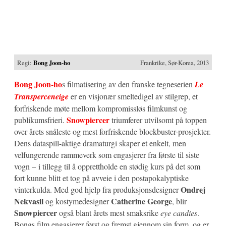
Regi:
Bong Joon-ho
Frankrike, Sør-Korea, 2013
Bong Joon-ho
s filmatisering av den franske tegneserien
Le
Transperceneige
er en visjonær smeltedigel av stilgrep, et
forfriskende møte mellom kompromissløs filmkunst og
Snowpiercer
publikumsfrieri.
triumferer utvilsomt på toppen
over årets snåleste og mest forfriskende blockbuster-prosjekter.
Dens dataspill-aktige dramaturgi skaper et enkelt, men
velfungerende rammeverk som engasjerer fra første til siste
vogn – i tillegg til å opprettholde en stødig kurs på det som
fort kunne blitt et tog på avveie i den postapokalyptiske
Ondrej
vinterkulda. Med god hjelp fra produksjonsdesigner
Nekvasil
Catherine George
og kostymedesigner
, blir
Snowpiercer
også blant årets mest smaksrike
eye candies
.
Bongs film engasjerer først og fremst gjennom sin form, og er