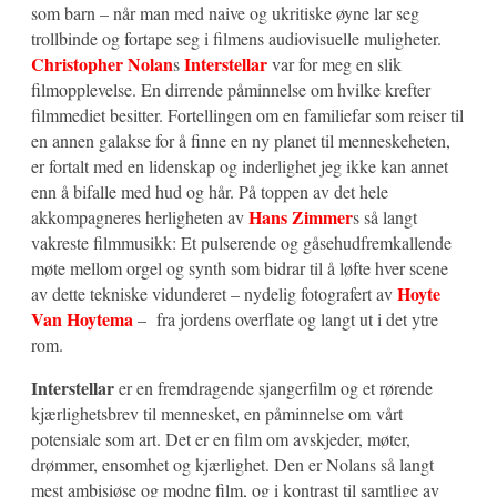
som barn – når man med naive og ukritiske øyne lar seg
trollbinde og fortape seg i filmens audiovisuelle muligheter.
Christopher Nolan
Interstellar
s
var for meg en slik
filmopplevelse. En dirrende påminnelse om hvilke krefter
filmmediet besitter. Fortellingen om en familiefar som reiser til
en annen galakse for å finne en ny planet til menneskeheten,
er fortalt med en lidenskap og inderlighet jeg ikke kan annet
enn å bifalle med hud og hår. På toppen av det hele
Hans Zimmer
akkompagneres herligheten av
s så langt
vakreste filmmusikk: Et pulserende og gåsehudfremkallende
møte mellom orgel og synth som bidrar til å løfte hver scene
Hoyte
av dette tekniske vidunderet – nydelig fotografert av
Van Hoytema
– fra jordens overflate og langt ut i det ytre
rom.
Interstellar
er en fremdragende sjangerfilm og et rørende
kjærlighetsbrev til mennesket, en påminnelse om vårt
potensiale som art. Det er en film om avskjeder, møter,
drømmer, ensomhet og kjærlighet. Den er Nolans så langt
mest ambisiøse og modne film, og i kontrast til samtlige av