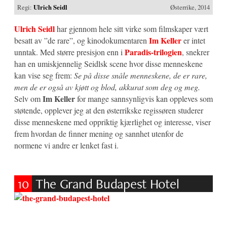
Regi:
Ulrich Seidl
Østerrike, 2014
Ulrich Seidl
har gjennom hele sitt virke som filmskaper vært
Im Keller
besatt av ”de rare”, og kinodokumentaren
er intet
Paradis-trilogien
unntak. Med større presisjon enn i
, snekrer
han en umiskjennelig Seidlsk scene hvor disse menneskene
kan vise seg frem:
Se på disse snåle menneskene, de er rare,
men de er også av kjøtt og blod, akkurat som deg og meg.
Im Keller
Selv om
for mange sannsynligvis kan oppleves som
støtende, opplever jeg at den østerrikske regissøren studerer
disse menneskene med oppriktig kjærlighet og interesse, viser
frem hvordan de finner mening og sannhet utenfor de
normene vi andre er lenket fast i.
10
The Grand Budapest Hotel