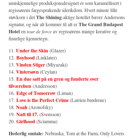
umiskjennelige produksjonsdesignet er som karamellisert i
regissørens fargesprakende iderikdom. Hvert minste lille
The Shining
støvkorn i det
-aktige hotellet bærer Andersons
The Grand Budapest
signatur, og når alt kommer til alt er
Hotel
en
tour de force
av regissørens mange kreative og
finurlige kjennetegn.
Under the Skin
11.
(Glazer)
Boyhood
12.
(Linklater)
Vinden Stiger
13.
(Miyazaki)
Vintersøvn
14.
(Ceylan)
En due satt på en gren og funderte over
15.
tilværelsen
(Andersson)
Edge of Tomorrow
16.
(Liman)
Love is the Perfect Crime
17.
(Larrieu-brødrene)
Noah
18.
(Aronofsky)
Natt til 17.
19.
(Svensson)
Girlhood
20.
(Sciamma)
Hederlig omtale:
Nebraska, Tom at the Farm, Only Lovers