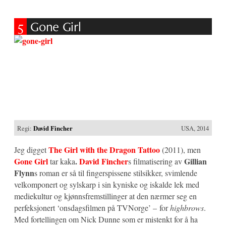
5
Gone Girl
Regi:
David Fincher
USA, 2014
The Girl with the Dragon Tattoo
Jeg digget
(2011), men
Gone Girl
.
David Fincher
Gillian
tar kaka
s filmatisering av
Flynn
s roman er så til fingerspissene stilsikker, svimlende
velkomponert og sylskarp i sin kyniske og iskalde lek med
mediekultur og kjønnsfremstillinger at den nærmer seg en
perfeksjonert ‘onsdagsfilmen på TVNorge’ – for
highbrows
.
Med fortellingen om Nick Dunne som er mistenkt for å ha