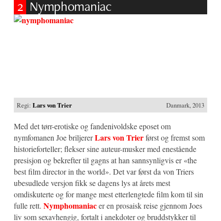
2
Nymphomaniac
Regi:
Lars von Trier
Danmark, 2013
Med det tørr-erotiske og fandenivoldske eposet om
Lars von Trier
nymfomanen Joe briljerer
først og fremst som
historieforteller; flekser sine auteur-musker med enestående
presisjon og bekrefter til gagns at han sannsynligvis er «the
best film director in the world». Det var først da von Triers
ubesudlede versjon fikk se dagens lys at årets mest
omdiskuterte og for mange mest etterlengtede film kom til sin
Nymphomaniac
fulle rett.
er en prosaisk reise gjennom Joes
liv som sexavhengig, fortalt i anekdoter og bruddstykker til