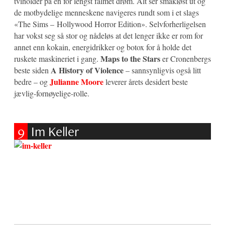
tviholder på en for lengst falmet drøm. Alt ser smakløst ut og
de motbydelige menneskene navigeres rundt som i et slags
«The Sims – Hollywood Horror Edition». Selvforherligelsen
har vokst seg så stor og nådeløs at det lenger ikke er rom for
annet enn kokain, energidrikker og botox for å holde det
Maps to the Stars
ruskete maskineriet i gang.
er Cronenbergs
A History of Violence
beste siden
– sannsynligvis også litt
Julianne Moore
bedre – og
leverer årets desidert beste
jævlig-fornøyelige-rolle.
9
Im Keller