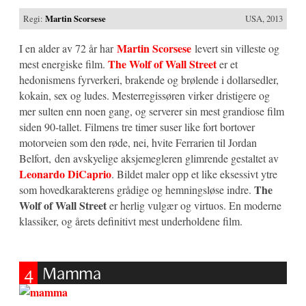
Regi:
Martin Scorsese
USA, 2013
Martin Scorsese
I en alder av 72 år har
levert sin villeste og
The Wolf of Wall Street
mest energiske film.
er et
hedonismens fyrverkeri, brakende og brølende i dollarsedler,
kokain, sex og ludes. Mesterregissøren virker dristigere og
mer sulten enn noen gang, og serverer sin mest grandiose film
siden 90-tallet. Filmens tre timer suser like fort bortover
motorveien som den røde, nei, hvite Ferrarien til Jordan
Belfort, den avskyelige aksjemegleren glimrende gestaltet av
Leonardo DiCaprio
. Bildet maler opp et like eksessivt ytre
The
som hovedkarakterens grådige og hemningsløse indre.
Wolf of Wall Street
er herlig vulgær og virtuos. En moderne
klassiker, og årets definitivt mest underholdene film.
4
Mamma