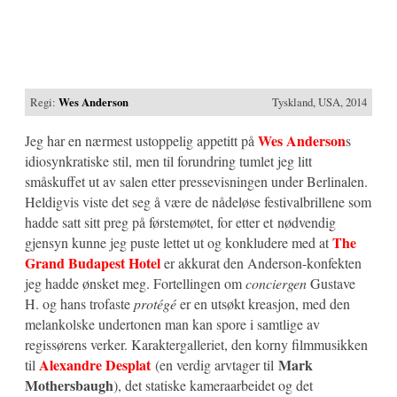
Regi:
Wes Anderson
Tyskland, USA, 2014
Wes Anderson
Jeg har en nærmest ustoppelig appetitt på
s
idiosynkratiske stil, men til forundring tumlet jeg litt
småskuffet ut av salen etter pressevisningen under Berlinalen.
Heldigvis viste det seg å være de nådeløse festivalbrillene som
hadde satt sitt preg på førstemøtet, for etter et nødvendig
The
gjensyn kunne jeg puste lettet ut og konkludere med at
Grand Budapest Hotel
er akkurat den Anderson-konfekten
jeg hadde ønsket meg. Fortellingen om
conciergen
Gustave
H. og hans trofaste
protégé
er en utsøkt kreasjon, med den
melankolske undertonen man kan spore i samtlige av
regissørens verker. Karaktergalleriet, den korny filmmusikken
Alexandre Desplat
Mark
til
(en verdig arvtager til
Mothersbaugh
), det statiske kameraarbeidet og det