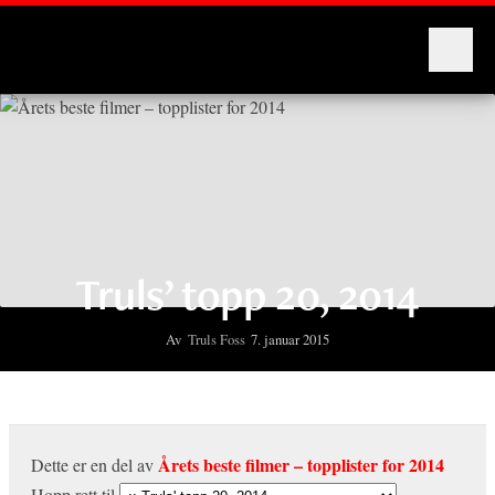
Montages
Truls’ topp 20, 2014
Av
Truls Foss
7. januar 2015
Årets beste filmer – topplister for 2014
Dette er en del av
Hopp rett til