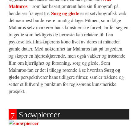
Malmros
– som har basert omtrent hele sin filmografi på
Sorg og glede
hendelser fra eget liv.
er et selvbiografisk verk
det nærmest burde være umulig å lage. Filmen, som ifølge
Malmros selv markerer hans kunstneriske farvel, tar for seg en
tragedie som heldigvis de færreste kan relatere til: I en
psykose tok filmskaperens kone livet av deres ni måneder
gamle datter. Med nøkternhet tar Malmros fatt på tragedien,
og skaper en hjerteskjærende, men også vakker og trøstende
film om kjærlighet og forsoning, sorg og glede. Som
Sorg og
Malmros-fan er det i tillegg rørende å se hvordan
glede
perspektiverer hans tidligere filmer, samler trådene og
setter et fullverdig punktum for regissørens kunstneriske
prosjekt.
7
Snowpiercer