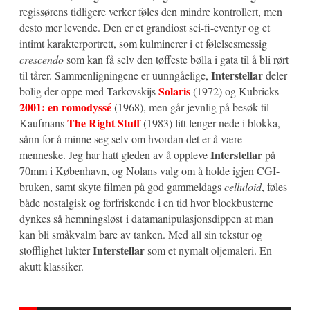
regissørens tidligere verker føles den mindre kontrollert, men
desto mer levende. Den er et grandiost sci-fi-eventyr og et
intimt karakterportrett, som kulminerer i et følelsesmessig
crescendo
som kan få selv den tøffeste bølla i gata til å bli rørt
Interstellar
til tårer. Sammenligningene er uunngåelige,
deler
Solaris
bolig der oppe med Tarkovskijs
(1972) og Kubricks
2001: en romodyssé
(1968), men går jevnlig på besøk til
The Right Stuff
Kaufmans
(1983) litt lenger nede i blokka,
sånn for å minne seg selv om hvordan det er å være
Interstellar
menneske. Jeg har hatt gleden av å oppleve
på
70mm i København, og Nolans valg om å holde igjen CGI-
bruken, samt skyte filmen på god gammeldags
celluloid
, føles
både nostalgisk og forfriskende i en tid hvor blockbusterne
dynkes så hemningsløst i datamanipulasjonsdippen at man
kan bli småkvalm bare av tanken. Med all sin tekstur og
Interstellar
stofflighet lukter
som et nymalt oljemaleri. En
akutt klassiker.