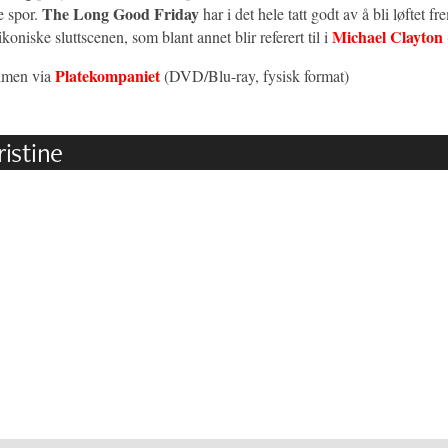
The Long Good Friday
e spor.
har i det hele tatt godt av å bli løftet fr
Michael Clayton
ikoniske sluttscenen, som blant annet blir referert til i
Platekompaniet
lmen via
(DVD/Blu-ray, fysisk format)
istine