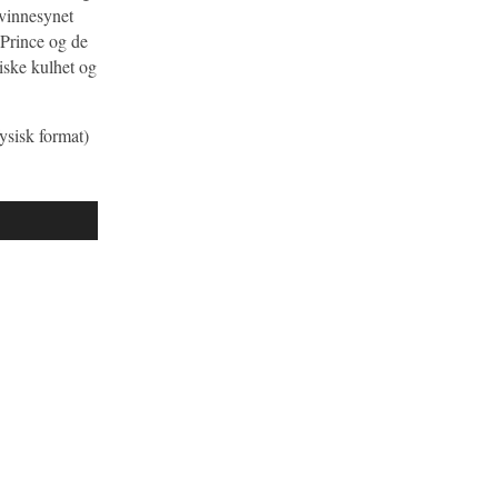
kvinnesynet
 Prince og de
tiske kulhet og
ysisk format)