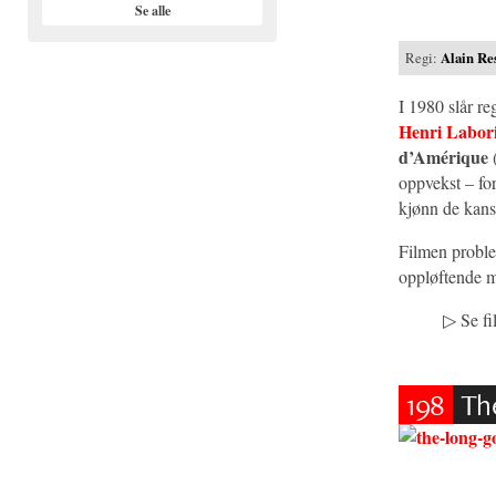
Se alle
Regi:
Alain Re
I 1980 slår re
Henri Labori
d’Amérique
(
oppvekst – for
kjønn de kansk
Filmen proble
oppløftende må
▷
Se f
198
Th