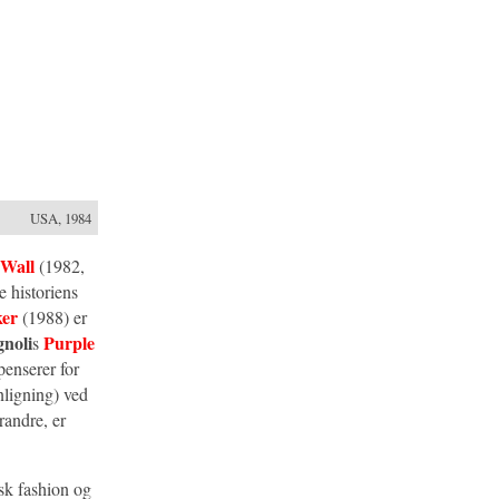
USA, 1984
 Wall
(1982,
 historiens
er
(1988) er
noli
Purple
s
enserer for
ligning) ved
randre, er
isk fashion og