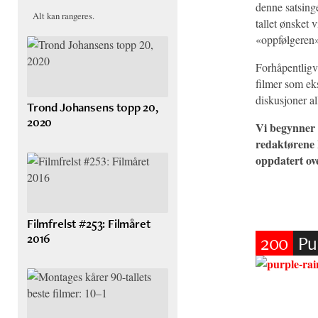
denne satsinge
Alt kan rangeres.
tallet ønsket 
«oppfølgeren» 
Forhåpentligvi
filmer som eksi
diskusjoner all
Trond Johansens topp 20,
2020
Vi begynner 
redaktørene 
oppdatert ov
Filmfrelst #253: Filmåret
200
Pu
2016