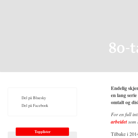
80-t
Endelig skjer
en lang serie
Del på Bluesky
omtalt og dis
Del på Facebook
For en full i
arbeidet
som l
Topplister
Tilbake i 201