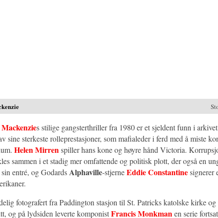
ckenzie
Sto
 Mackenzie
s stilige gangsterthriller fra 1980 er et sjeldent funn i arkiv
av sine sterkeste rolleprestasjoner, som mafialeder i ferd med å miste ko
Helen Mirren
rium.
spiller hans kone og høyre hånd Victoria. Korrupsj
kles sammen i et stadig mer omfattende og politisk plott, der også en u
Alphaville
Eddie Constantine
 sin entré, og Godards
-stjerne
signerer 
rikaner.
lig fotografert fra Paddington stasjon til St. Patricks katolske kirke o
Francis Monkman
oritt, og på lydsiden leverte komponist
en serie fortsat