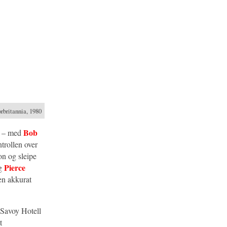
rbritannia, 1980
Bob
et – med
ntrollen over
on og sleipe
Pierce
ng
en akkurat
g Savoy Hotell
t