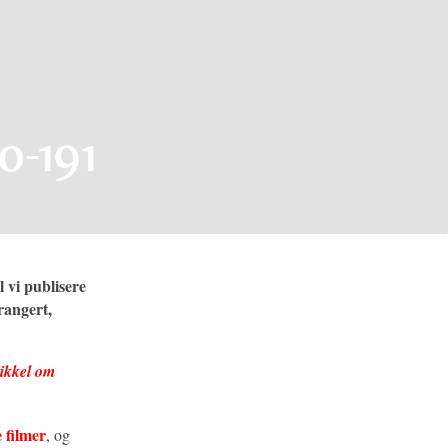
0-191
 vi publisere
 rangert,
tikkel om
e filmer
, og