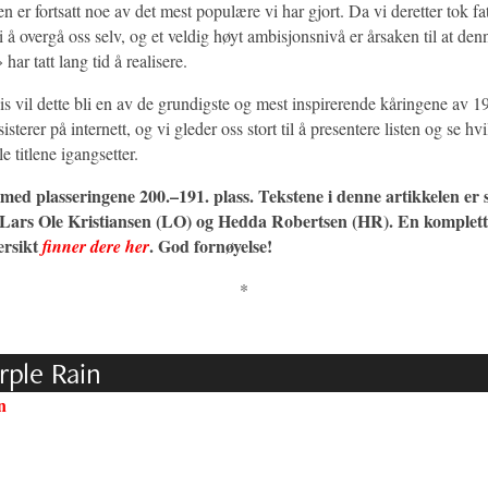
n er fortsatt noe av det mest populære vi har gjort. Da vi deretter tok fa
vi å overgå oss selv, og et veldig høyt ambisjonsnivå er årsaken til at den
har tatt lang tid å realisere.
s vil dette bli en av de grundigste og mest inspirerende kåringene av 19
sterer på internett, og vi gleder oss stort til å presentere listen og se hv
e titlene igangsetter.
med plasseringene 200.–191. plass. Tekstene i denne artikkelen er 
Lars Ole Kristiansen (LO) og Hedda Robertsen (HR). En komplett
ersikt
. God fornøyelse!
finner dere her
*
rple Rain