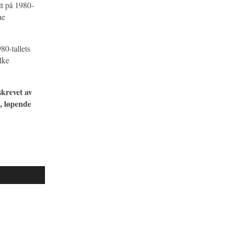
tt på 1980-
ne
80-tallets
ilke
skrevet av
, løpende