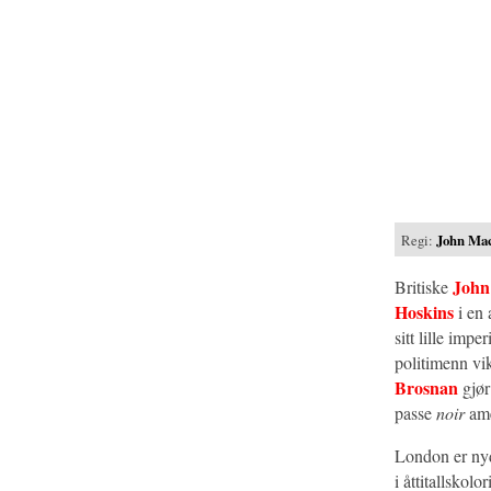
Regi:
John Ma
John
Britiske
Hoskins
i en 
sitt lille impe
politimenn vi
Brosnan
gjør
passe
noir
ame
London er nyde
i åttitallskol