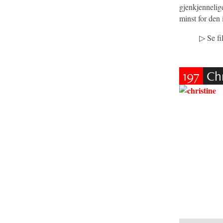
gjenkjennelig
minst for den 
▷
Se fi
197
Chr