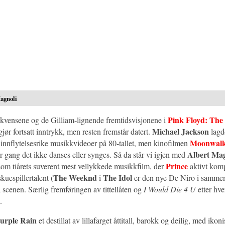
agnoli
Pink Floyd: The
vensene og de Gilliam-lignende fremtidsvisjonene i
Michael Jackson
jør fortsatt inntrykk, men resten fremstår datert.
lagde
Moonwalk
 innflytelsesrike musikkvideoer på 80-tallet, men kinofilmen
Albert Mag
r gang det ikke danses eller synges. Så da står vi igjen med
Prince
om tiårets suverent mest vellykkede musikkfilm, der
aktivt komp
The Weeknd
The Idol
skuespillertalent (
i
er den nye De Niro i sammen
 scenen. Særlig fremføringen av tittellåten og
I Would Die 4 U
etter hve
.
urple Rain
et destillat av lillafarget åttitall, barokk og deilig, med ikon