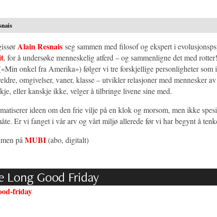
snais
Alain Resnais
gissør
seg sammen med filosof og ekspert i evolusjonsps
t
, for å undersøke menneskelig atferd – og sammenligne det med rotter
«Min onkel fra Amerika») følger vi tre forskjellige personligheter som i
eldre, omgivelser, vaner, klasse – utvikler relasjoner med mennesker av
je, eller kanskje ikke, velger å tilbringe livene sine med.
matiserer ideen om den frie vilje på en klok og morsom, men ikke spesi
te. Er vi fanget i vår arv og vårt miljø allerede før vi har begynt å te
MUBI
ilmen på
(abo, digitalt)
e Long Good Friday