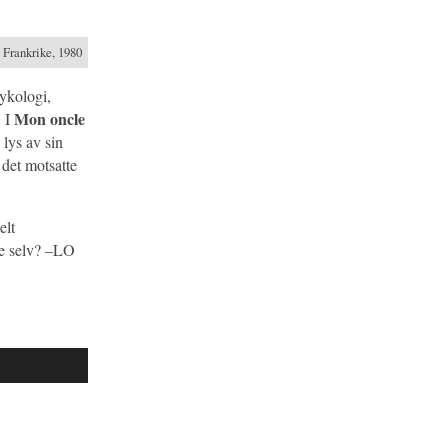
Frankrike, 1980
ykologi,
Mon oncle
! I
 lys av sin
 det motsatte
elt
nke selv? –LO