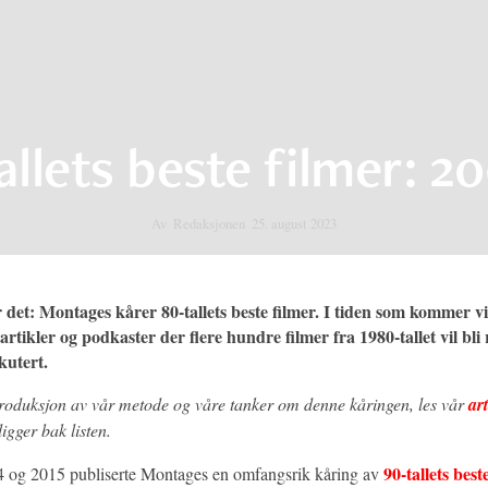
allets beste filmer: 20
Av
Redaksjonen
25. august 2023
 det: Montages kårer 80-tallets beste filmer. I tiden som kommer vil
 artikler og podkaster der flere hundre filmer fra 1980-tallet vil bli
kutert.
ntroduksjon av vår metode og våre tanker om denne kåringen, les vår
ar
igger bak listen.
90-tallets best
4 og 2015 publiserte Montages en omfangsrik kåring av