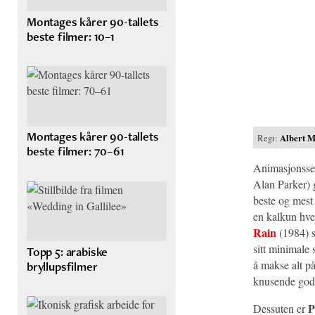
Montages kårer 90-tallets
beste filmer: 10–1
Montages kårer 90-tallets
Regi:
Albert M
beste filmer: 70–61
Animasjonssek
Alan Parker) g
beste og mest
en kalkun hve
Rain
(1984) s
sitt minimale 
Topp 5: arabiske
å makse alt på
bryllupsfilmer
knusende god
P
Dessuten er