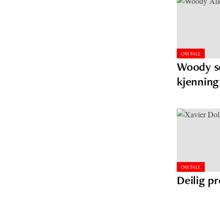
OMTALE
Woody se
kjennin
OMTALE
Deilig p