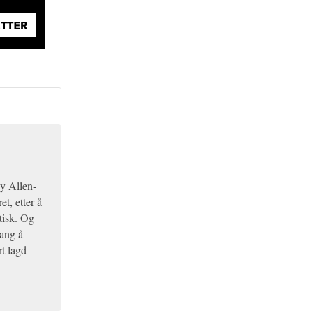
y Allen-
et, etter å
stisk. Og
ang å
rt lagd