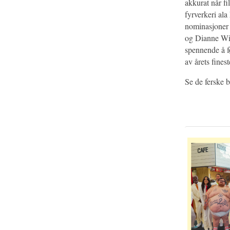
akkurat når fi
fyrverkeri ala
nominasjoner 
og Dianne Wie
spennende å 
av årets fines
Se de ferske 