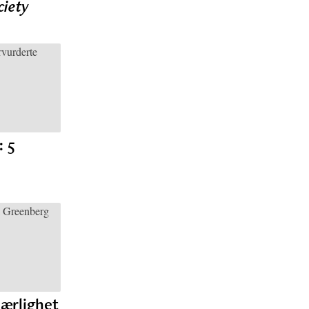
ciety
: 5
r
jærlighet