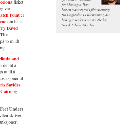
rcelona
fisket
for Montages. Han
og var
har en mastergrad i filmvitenskap
atch Point
er
fra Høgskolen i Lillehammer, der
han også underviser. Nestleder i
ene
om hans
Norsk Filmkritikerlag.
rry David
The
på to mildt
eng.
linda and
 det til å
ks
ut til å
osiasjoner til
ris Savides
 Cairo
og
 Feet Under
)
llen
skriver
unksjoner;