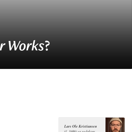
?
r Works
Lars Ole Kristiansen
(f. 1986) er redaktør