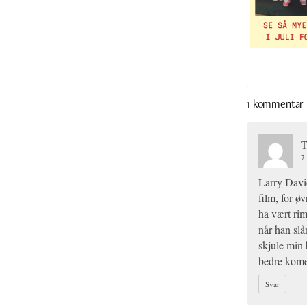
1 kommentar
T
7.
Larry Davi
film, for øv
ha vært rime
når han sl
skjule min 
bedre komed
Svar