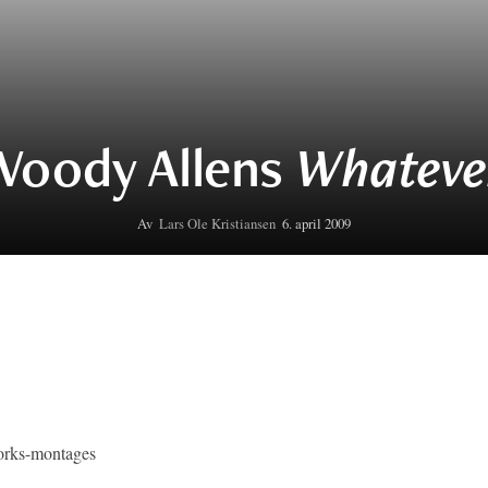
Woody Allens
Whateve
Av
Lars Ole Kristiansen
6. april 2009