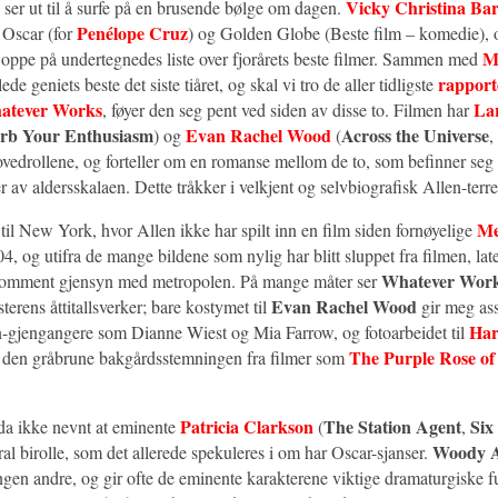
Vicky Christina Ba
ser ut til å surfe på en brusende bølge om dagen.
Penélope Cruz
 Oscar (for
) og Golden Globe (Beste film – komedie), 
M
 oppe på undertegnedes liste over fjorårets beste filmer. Sammen med
rapport
ede geniets beste det siste tiåret, og skal vi tro de aller tidligste
atever Works
La
, føyer den seg pent ved siden av disse to. Filmen har
rb Your Enthusiasm
Evan Rachel Wood
Across the Universe
) og
(
,
hovedrollene, og forteller om en romanse mellom de to, som befinner seg 
er av aldersskalaen. Dette tråkker i velkjent og selvbiografisk Allen-terr
Me
 til New York, hvor Allen ikke har spilt inn en film siden fornøyelige
4, og utifra de mange bildene som nylig har blitt sluppet fra filmen, later
Whatever Wor
komment gjensyn med metropolen. På mange måter ser
Evan Rachel Wood
rens åttitallsverker; bare kostymet til
gir meg ass
Har
en-gjengangere som Dianne Wiest og Mia Farrow, og fotoarbeidet til
The Purple Rose of
 den gråbrune bakgårdsstemningen fra filmer som
Patricia Clarkson
The Station Agent
Six
da ikke nevnt at eminente
(
,
Woody A
tral birolle, som det allerede spekuleres i om har Oscar-sjanser.
ingen andre, og gir ofte de eminente karakterene viktige dramaturgiske f