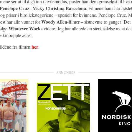
lmene ser ut til å gå inn i hvilemodus, puster han dem grenseløst til live
Penélope Cruz
Vicky Christina Barcelona
i
. Filmene hans har høst
og priser i birollekategoriene – spesielt for kvinnene. Penélope Cruz, 
Woody Allen
st har alle vunnet for
-filmer – sistnevnte to ganger! Det 
Whatever Works
følge
videre. Jeg har allerede en sterk følelse av at det
te kinoopplevelser.
her
bildene fra filmen
.