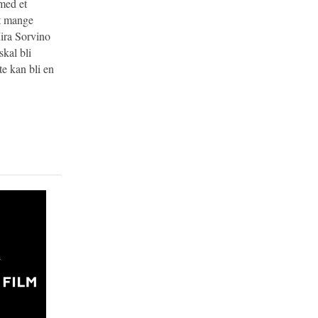
 med et
et mange
Mira Sorvino
skal bli
te kan bli en