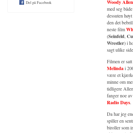
Woody Allen
Del på Facebook
med seg både
dessuten høyt
den det bebrill
Wh
neste film
Seinfeld
Cu
(
,
Wrestler
) i 
sagt ulike sid
Filmen er satt
Melinda
i 200
være et kjær
minne om meste
tidligere All
fanger noe av
Radio Days
.
Da har jeg en
spiller en sen
biroller som 