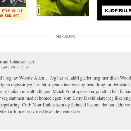
rond Johansen
sier:
 april 2009, kl. 23:54
d i regi av Woody Allen… Jeg har vel aldri gledet meg mer til en Wood
rig en regissør jeg har fått stigende interesse og beundring for det siste år
lig lunken innstilt tidligere. Match Point spesielt er jo rett ut helt fanta
år seg sammen med et komediegeni som Larry David klarer jeg ikke eng
begeistring. Curb Your Enthusiasm og Seinfeld liksom, det har aldri væ
ie for film eller tv med levende mennesker.