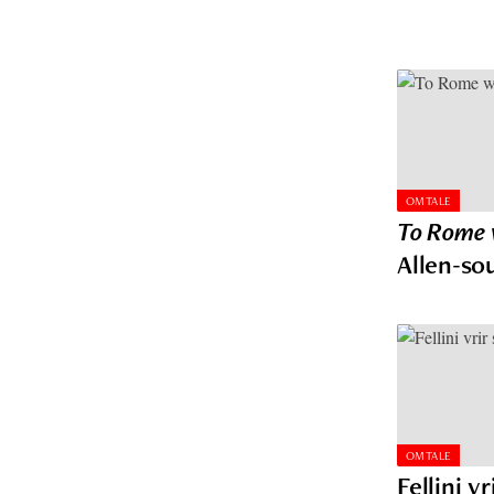
OMTALE
To Rome 
Allen-so
OMTALE
Fellini v