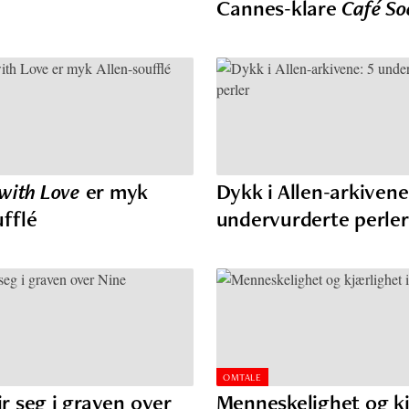
Cannes-klare
Café So
with Love
er myk
Dykk i Allen-arkivene
ufflé
undervurderte perle
OMTALE
rir seg i graven over
Menneskelighet og k