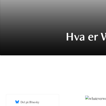
Hva er 
Del på Bluesky