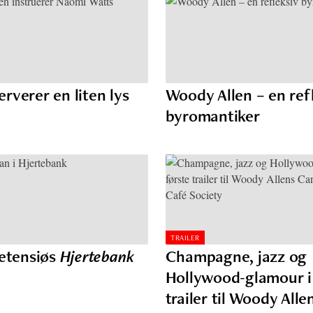
rverer en liten lys
Woody Allen – en ref
g
byromantiker
TRAILER
retensiøs
Hjertebank
Champagne, jazz og
Hollywood-glamour i 
trailer til Woody Alle