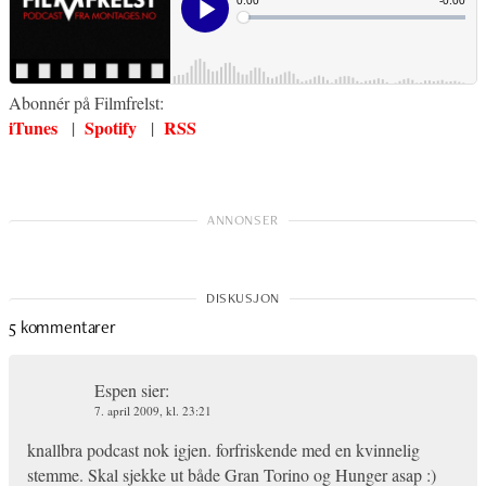
Abonnér på Filmfrelst:
iTunes
Spotify
RSS
|
|
5 kommentarer
Espen
sier:
7. april 2009, kl. 23:21
knallbra podcast nok igjen. forfriskende med en kvinnelig
stemme. Skal sjekke ut både Gran Torino og Hunger asap :)