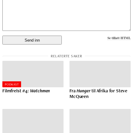
Se tillatt HTML
PODKAST
Filmfrelst #4:
Watchmen
Fra
Hunger
til Afrika for Steve
McQueen