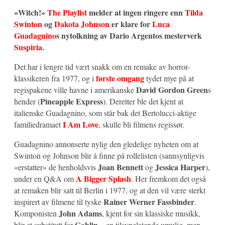
«Witch!»
The Playlist
melder at ingen ringere enn
Tilda
Swinton
og
Dakota Johnson
er klare for
Luca
Guadagnino
s nytolkning av Dario Argentos mesterverk
Suspiria
.
Det har i lengre tid vært snakk om en remake av horror-
første omgang
klassikeren fra 1977, og i
tydet mye på at
David Gordon Green
regispakene ville havne i amerikanske
s
Pineapple Express
hender (
). Deretter ble det kjent at
italienske Guadagnino, som står bak det Bertolucci-aktige
I Am Love
familiedramaet
, skulle bli filmens regissør.
Guadagnino annonserte nylig den gledelige nyheten om at
Swinton og Johnson blir å finne på rollelisten (sannsynligvis
Joan Bennett
Jessica Harper
«erstatter» de henholdsvis
og
),
A Bigger Splash
under en Q&A om
. Her fremkom det også
at remaken blir satt til Berlin i 1977, og at den vil være sterkt
Rainer Werner Fassbinder
inspirert av filmene til tyske
.
John Adams
Komponisten
, kjent for sin klassiske musikk,
Goblin
blir et substitutt for
– en tilsynelatende umulig, men