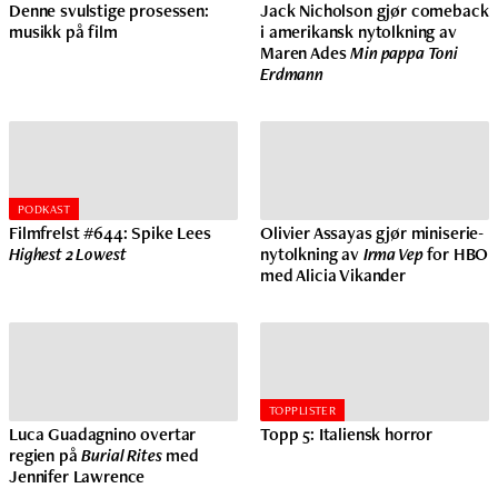
Denne svulstige prosessen:
Jack Nicholson gjør comeback
musikk på film
i amerikansk nytolkning av
Maren Ades
Min pappa Toni
Erdmann
PODKAST
Filmfrelst #644: Spike Lees
Olivier Assayas gjør miniserie-
Highest 2 Lowest
nytolkning av
Irma Vep
for HBO
med Alicia Vikander
TOPPLISTER
Luca Guadagnino overtar
Topp 5: Italiensk horror
regien på
Burial Rites
med
Jennifer Lawrence