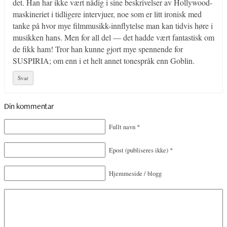
det. Han har ikke vært nådig i sine beskrivelser av Hollywood-
maskineriet i tidligere intervjuer, noe som er litt ironisk med
tanke på hvor mye filmmusikk-innflytelse man kan tidvis høre i
musikken hans. Men for all del — det hadde vært fantastisk om
de fikk ham! Tror han kunne gjort mye spennende for
SUSPIRIA; om enn i et helt annet tonespråk enn Goblin.
Svar
Din kommentar
Fullt navn
*
Epost
(publiseres ikke)
*
Hjemmeside / blogg