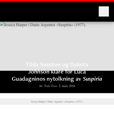
Montages
Tilda Swinton og Dakota
Johnson klare for Luca
Guadagninos nytolkning av
Suspiria
Av
Truls Foss
2. mars 2016
Jessica Harper i Dario Argentos «Suspiria» (1977).