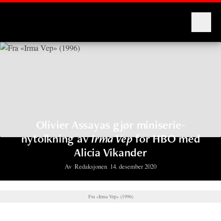
Montages
Olivier Assayas gjør miniserie-
nytolkning av
Irma Vep
for HBO med
Alicia Vikander
Av
Redaksjonen
14. desember 2020
Fra «Irma Vep» (1996)