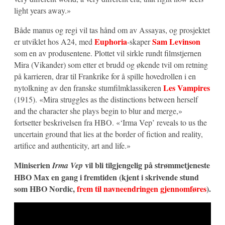
light years away.»
Både manus og regi vil tas hånd om av Assayas, og prosjektet
Euphoria
Sam Levinson
er utviklet hos A24, med
-skaper
som en av produsentene. Plottet vil sirkle rundt filmstjernen
Mira (Vikander) som etter et brudd og økende tvil om retning
på karrieren, drar til Frankrike for å spille hovedrollen i en
Les Vampires
nytolkning av den franske stumfilmklassikeren
(1915). «Mira struggles as the distinctions between herself
and the character she plays begin to blur and merge,»
fortsetter beskrivelsen fra HBO. «‘Irma Vep’ reveals to us the
uncertain ground that lies at the border of fiction and reality,
artifice and authenticity, art and life.»
Miniserien
vil bli tilgjengelig på strømmetjeneste
Irma Vep
HBO Max en gang i fremtiden (kjent i skrivende stund
som HBO Nordic,
frem til navneendringen gjennomføres
).