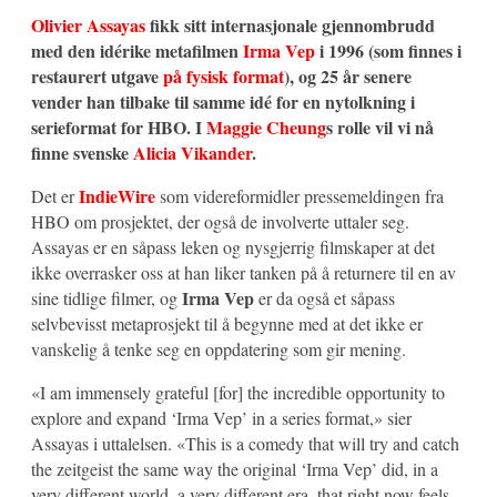
Olivier Assayas
fikk sitt internasjonale gjennombrudd
med den idérike metafilmen
Irma Vep
i 1996 (som finnes i
restaurert utgave
på fysisk format
), og 25 år senere
vender han tilbake til samme idé for en nytolkning i
serieformat for HBO. I
Maggie Cheung
s rolle vil vi nå
finne svenske
Alicia Vikander
.
IndieWire
Det er
som videreformidler pressemeldingen fra
HBO om prosjektet, der også de involverte uttaler seg.
Assayas er en såpass leken og nysgjerrig filmskaper at det
ikke overrasker oss at han liker tanken på å returnere til en av
Irma Vep
sine tidlige filmer, og
er da også et såpass
selvbevisst metaprosjekt til å begynne med at det ikke er
vanskelig å tenke seg en oppdatering som gir mening.
«I am immensely grateful [for] the incredible opportunity to
explore and expand ‘Irma Vep’ in a series format,» sier
Assayas i uttalelsen. «This is a comedy that will try and catch
the zeitgeist the same way the original ‘Irma Vep’ did, in a
very different world, a very different era, that right now feels