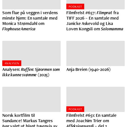
PODKAST
Som flue på veggen i verdens
Filmfrelst #657:
Filmprat
fra
minste hjem: En samtale med
TIFF 2026 – En samtale med
Monica Strømdahl om
Janicke Askevold og Lisa
Flophouse America
Loven Kongsli om
Solomamma
ANALYSEN
Analysen:
Ruffen: Sjøormen som
Anja Breien (1940-2026)
ikke kunne svømme
(2025)
PODKAST
Norsk kortfilm til
Filmfrelst #651: En samtale
Sundance! Markus Tangres
med Joachim Trier om
Ivar
valgt ut blant tusenvis av
Affeksjonsverdi
– del 2