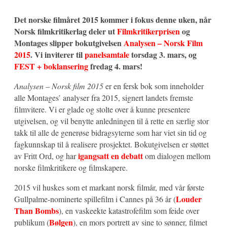
Det norske filmåret 2015 kommer i fokus denne uken, når
Norsk filmkritikerlag deler ut
Filmkritikerprisen
og
Montages slipper bokutgivelsen
Analysen – Norsk Film
2015
. Vi inviterer til
panelsamtale
torsdag 3. mars, og
FEST + boklansering
fredag 4. mars!
Analysen – Norsk film 2015
er en fersk bok som inneholder
alle Montages’ analyser fra 2015, signert landets fremste
filmvitere. Vi er glade og stolte over å kunne presentere
utgivelsen, og vil benytte anledningen til å rette en særlig stor
takk til alle de generøse bidragsyterne som har viet sin tid og
fagkunnskap til å realisere prosjektet. Bokutgivelsen er støttet
igangsatt en debatt
av Fritt Ord, og har
om dialogen mellom
norske filmkritikere og filmskapere.
2015 vil huskes som et markant norsk filmår, med vår første
Louder
Gullpalme-nominerte spillefilm i Cannes på 36 år (
Than Bombs
), en vaskeekte katastrofefilm som feide over
Bølgen
publikum (
), en mors portrett av sine to sønner, filmet