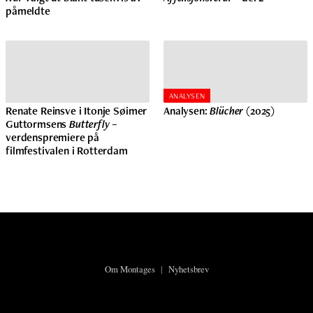
påmeldte
ANALYSEN
Renate Reinsve i Itonje Søimer
Analysen:
Blücher
(2025)
Guttormsens
Butterfly
–
verdenspremiere på
filmfestivalen i Rotterdam
Om Montages
|
Nyhetsbrev