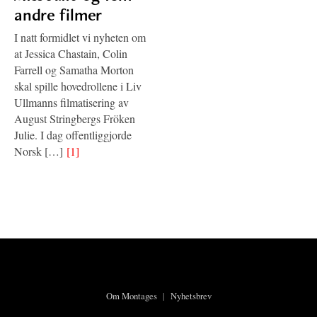
andre filmer
I natt formidlet vi nyheten om
at Jessica Chastain, Colin
Farrell og Samatha Morton
skal spille hovedrollene i Liv
Ullmanns filmatisering av
August Stringbergs Fröken
Julie. I dag offentliggjorde
Norsk […]
[1]
Om Montages
|
Nyhetsbrev