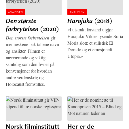
ANALYSEN
ANALYSEN
Den største
Harajuku
(2018)
forbrytelsen
(2020)
«I utstrakt forstand utgjør
Harajuku Vildes lysende Soria
Den største forbrytelsen
gir
Moria slott; et stilistisk El
menneskene bak tallene navn
Dorado og et emosjonelt
og ansikter. Filmen er
Utopia.»
nærværende og viktig,
samtidig som den hviler på
konvensjoner for hvordan
andre verdenskrig og
Holocaust fremstilles.
Norsk filminstitutt
Her er de