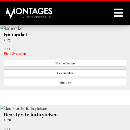
Montages
Før mørket
2025
REGI
Eirik Svensson
Hør podkasten
Les omtalen
Filmside
Den største forbrytelsen
2020
REGI