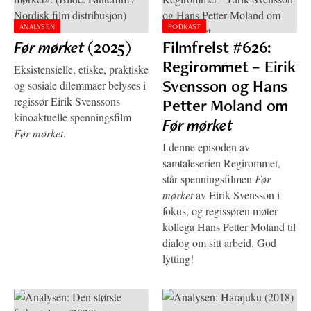
ANALYSEN
PODKAST
Før mørket
(2025)
Filmfrelst #626:
Regirommet – Eirik
Eksistensielle, etiske, praktiske
Svensson og Hans
og sosiale dilemmaer belyses i
regissør Eirik Svenssons
Petter Moland om
kinoaktuelle spenningsfilm
Før mørket
Før mørket
.
I denne episoden av
samtaleserien Regirommet,
står spenningsfilmen
Før
mørket
av Eirik Svensson i
fokus, og regissøren møter
kollega Hans Petter Moland til
dialog om sitt arbeid. God
lytting!