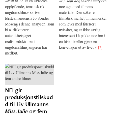
«
Natt til 17.
er en særdeles
«
En som deg
søker å uttrykke
oppløftende, tematisk rik
noe eget med filmens
ungdomsfilm,» skriver
materiale. Den søker en
førsteamanuensis Jo Sondre
filmatisk nærhet til mennesker
Moseng i denne analysen, som
som lever med følelser i
bl.a. diskuterer
uvisshet, og er ikke særlig
autentisitetsjaget
interessert i å pakke noe inn i
realismedoktrinen i
en historie eller gjøre en
ungdomsfilmsjangeren har
konvensjon ut av livet.»
[7]
medført.
NFI gir
produksjonstilskud
d til Liv Ullmanns
Miss Julie
og fem