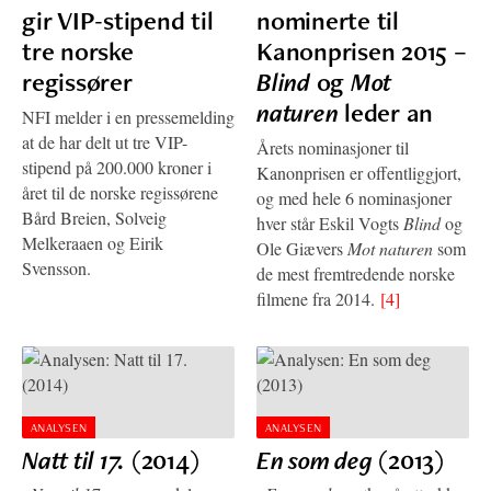
gir VIP-stipend til
nominerte til
tre norske
Kanonprisen 2015 –
regissører
Blind
og
Mot
naturen
leder an
NFI melder i en pressemelding
at de har delt ut tre VIP-
Årets nominasjoner til
stipend på 200.000 kroner i
Kanonprisen er offentliggjort,
året til de norske regissørene
og med hele 6 nominasjoner
Bård Breien, Solveig
hver står Eskil Vogts
Blind
og
Melkeraaen og Eirik
Ole Giævers
Mot naturen
som
Svensson.
de mest fremtredende norske
filmene fra 2014.
[4]
ANALYSEN
ANALYSEN
Natt til 17.
(2014)
En som deg
(2013)