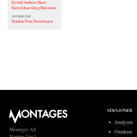
Eyvind Andreas Skeie
Stein Johan Grieg Halvorsen
DISTRIBUTØR
Nordisk Film Distribusjon
SEKSJONER
Analysen
Montages AS
Omakase
Narums Vei 3