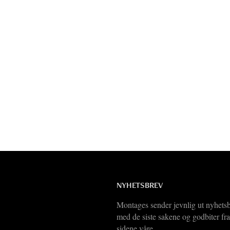
NYHETSBREV
Montages sender jevnlig ut nyhets
med de siste sakene og godbiter fra
sidene våre.