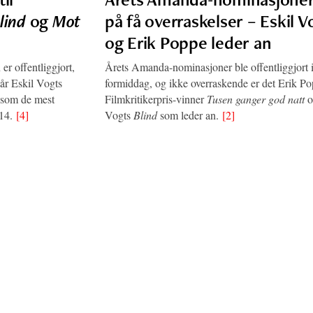
lind
og
Mot
på få overraskelser – Eskil V
og Erik Poppe leder an
er offentliggjort,
Årets Amanda-nominasjoner ble offentliggjort 
år Eskil Vogts
formiddag, og ikke overraskende er det Erik P
som de mest
Filmkritikerpris-vinner
Tusen ganger god natt
o
014.
[4]
Vogts
Blind
som leder an.
[2]