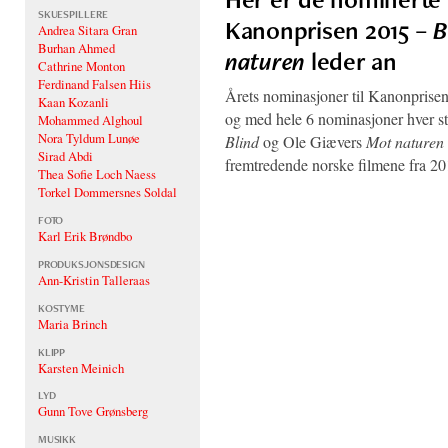
SKUESPILLERE
Kanonprisen 2015 –
B
Andrea Sitara Gran
Burhan Ahmed
naturen
leder an
Cathrine Monton
Ferdinand Falsen Hiis
Årets nominasjoner til Kanonprisen 
Kaan Kozanli
og med hele 6 nominasjoner hver st
Mohammed Alghoul
Nora Tyldum Lunøe
Blind
og Ole Giævers
Mot naturen
Sirad Abdi
fremtredende norske filmene fra 2
Thea Sofie Loch Naess
Torkel Dommersnes Soldal
FOTO
Karl Erik Brøndbo
PRODUKSJONSDESIGN
Ann-Kristin Talleraas
KOSTYME
Maria Brinch
KLIPP
Karsten Meinich
LYD
Gunn Tove Grønsberg
MUSIKK