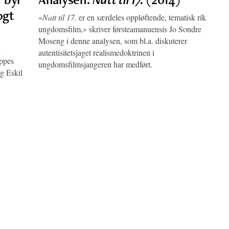
ogt
«
Natt til 17.
er en særdeles oppløftende, tematisk rik
ungdomsfilm,» skriver førsteamanuensis Jo Sondre
Moseng i denne analysen, som bl.a. diskuterer
i
autentisitetsjaget realismedoktrinen i
oppes
ungdomsfilmsjangeren har medført.
g Eskil