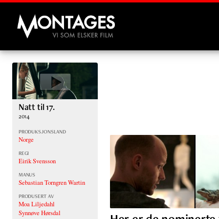
Montages
Natt til 17.
2014
PRODUKSJONSLAND
Norge
REGI
Eirik Svensson
MANUS
Sebastian Torngren Wartin
PRODUSERT AV
Moa Liljedahl
Synnøve Hørsdal
Her er de nominerte t