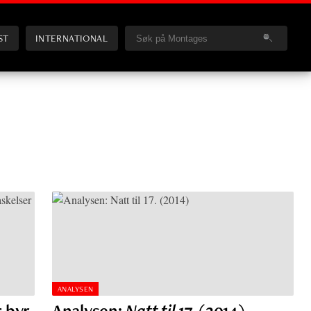
ST
INTERNATIONAL
ANALYSEN
 byr
Analysen:
Natt til 17.
(2014)