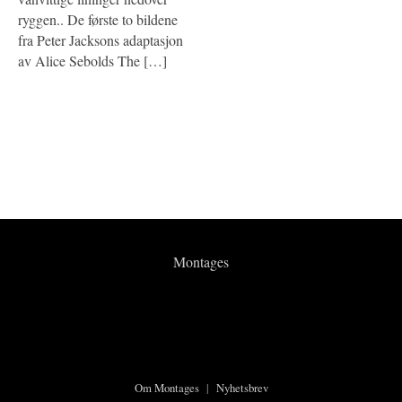
ryggen.. De første to bildene
fra Peter Jacksons adaptasjon
av Alice Sebolds The […]
Montages
Om Montages
|
Nyhetsbrev