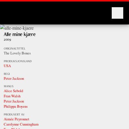
Montages
Alle mine kjære
2009
ORIGINALTITTEL
The Lovely Bones
PRODUKSJONSLAND
USA
REGI
Peter Jackson
MANUS
Alice Sebold
Fran Walsh
Peter Jackson
Philippa Boyens
PRODUSERT AV
Aimée Peyronnet
Carolynne Cunningham