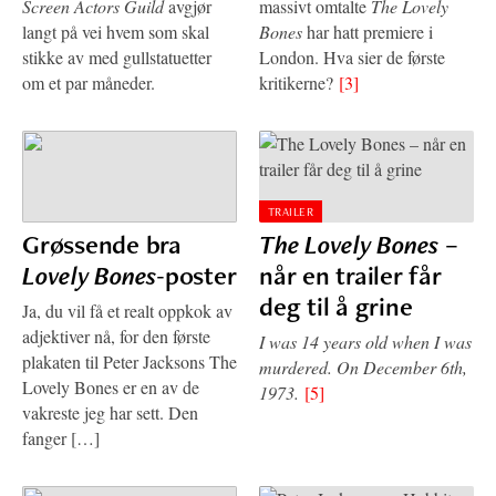
Screen Actors Guild
avgjør
massivt omtalte
The Lovely
langt på vei hvem som skal
Bones
har hatt premiere i
stikke av med gullstatuetter
London. Hva sier de første
om et par måneder.
kritikerne?
[3]
TRAILER
Grøssende bra
The Lovely Bones
–
Lovely Bones
-poster
når en trailer får
deg til å grine
Ja, du vil få et realt oppkok av
adjektiver nå, for den første
I was 14 years old when I was
plakaten til Peter Jacksons The
murdered. On December 6th,
Lovely Bones er en av de
1973.
[5]
vakreste jeg har sett. Den
fanger […]