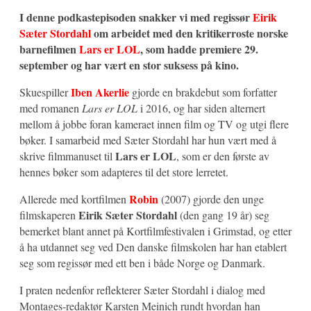
I denne podkastepisoden snakker vi med regissør
Eirik
Sæter Stordahl
om arbeidet med den kritikerroste norske
barnefilmen
Lars er LOL
, som hadde premiere 29.
september og har vært en stor suksess på kino.
Iben Akerlie
Skuespiller
gjorde en brakdebut som forfatter
med romanen
Lars er LOL
i 2016, og har siden alternert
mellom å jobbe foran kameraet innen film og TV og utgi flere
bøker. I samarbeid med Sæter Stordahl har hun vært med å
Lars er LOL
skrive filmmanuset til
, som er den første av
hennes bøker som adapteres til det store lerretet.
Robin
Allerede med kortfilmen
(2007) gjorde den unge
Eirik Sæter Stordahl
filmskaperen
(den gang 19 år) seg
bemerket blant annet på Kortfilmfestivalen i Grimstad, og etter
å ha utdannet seg ved Den danske filmskolen har han etablert
seg som regissør med ett ben i både Norge og Danmark.
I praten nedenfor reflekterer Sæter Stordahl i dialog med
Montages-redaktør Karsten Meinich rundt hvordan han