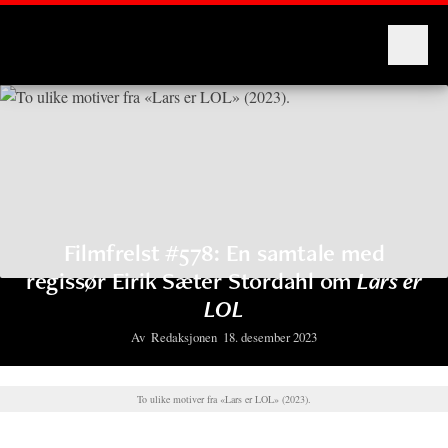
Montages
Filmfrelst #578: En samtale med
regissør Eirik Sæter Stordahl om
Lars er
LOL
Av
Redaksjonen
18. desember 2023
To ulike motiver fra «Lars er LOL» (2023).