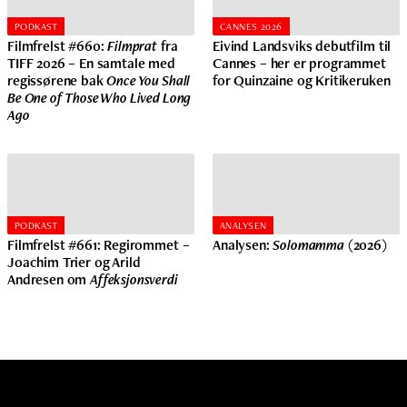
PODKAST
CANNES 2026
Filmfrelst #660:
Filmprat
fra
Eivind Landsviks debutfilm til
TIFF 2026 – En samtale med
Cannes – her er programmet
regissørene bak
Once You Shall
for Quinzaine og Kritikeruken
Be One of Those Who Lived Long
Ago
PODKAST
ANALYSEN
Filmfrelst #661: Regirommet –
Analysen:
Solomamma
(2026)
Joachim Trier og Arild
Andresen om
Affeksjonsverdi