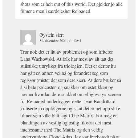
shots som er helt out of this world. Det gjelder jo alle
filmene men i særdeleshet Reloaded.
Øystein
sier:
31. desember 2021, kl. 13:41
Trur nok det er litt av problemet og som irriterer
Lana Wachowski. At folk har mest av alt tatt det
stilistiske uttrykket fra triologien. Det er derfor hu
har gått en annen vei nå og forandret seg som
regissør (mistet det som dere sier). At dere bruker så
å si hele podcasten og snakker om estetikken og
nevner hvordan dere snakket om «highway» scenen
fra Reloaded underbygger dette. Jean Baudrillard
kritiserte jo oppfølgerne og sa at det er nettopp slike
filmer som ville blitt lagt i The Matrix. For meg er
blandingen av vestlig og østlig filosofi det mest
interessante med The Matrix og den veldig
undervurderte Cloud Atlas. Jeg var foreberedt på at