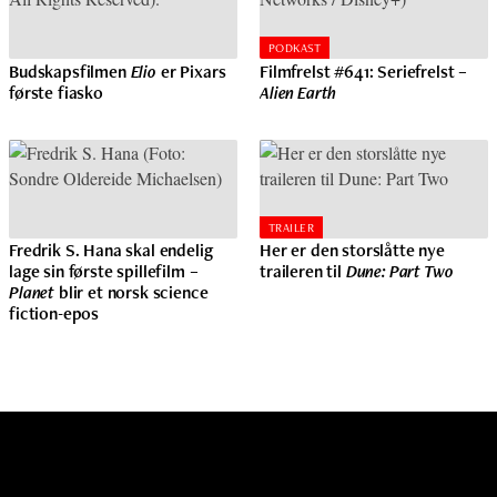
PODKAST
Budskapsfilmen
Elio
er Pixars
Filmfrelst #641: Seriefrelst –
første fiasko
Alien Earth
TRAILER
Fredrik S. Hana skal endelig
Her er den storslåtte nye
lage sin første spillefilm –
traileren til
Dune: Part Two
Planet
blir et norsk science
fiction-epos