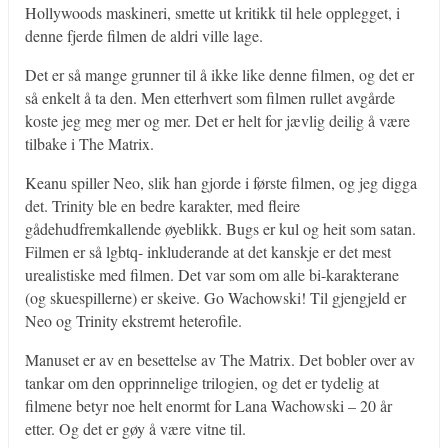
Hollywoods maskineri, smette ut kritikk til hele opplegget, i
denne fjerde filmen de aldri ville lage.
Det er så mange grunner til å ikke like denne filmen, og det er
så enkelt å ta den. Men etterhvert som filmen rullet avgårde
koste jeg meg mer og mer. Det er helt for jævlig deilig å være
tilbake i The Matrix.
Keanu spiller Neo, slik han gjorde i første filmen, og jeg digga
det. Trinity ble en bedre karakter, med fleire
gådehudfremkallende øyeblikk. Bugs er kul og heit som satan.
Filmen er så lgbtq- inkluderande at det kanskje er det mest
urealistiske med filmen. Det var som om alle bi-karakterane
(og skuespillerne) er skeive. Go Wachowski! Til gjengjeld er
Neo og Trinity ekstremt heterofile.
Manuset er av en besettelse av The Matrix. Det bobler over av
tankar om den opprinnelige trilogien, og det er tydelig at
filmene betyr noe helt enormt for Lana Wachowski – 20 år
etter. Og det er gøy å være vitne til.