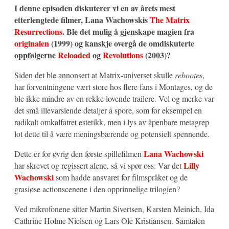
I denne episoden diskuterer vi en av årets mest
etterlengtede filmer, Lana Wachowskis
The Matrix
Resurrections
. Ble det mulig å gjenskape magien fra
originalen
(1999) og kanskje overgå de omdiskuterte
oppfølgerne
Reloaded
og
Revolutions
(2003)?
Siden det ble annonsert at Matrix-universet skulle
rebootes
,
har forventningene vært store hos flere fans i Montages, og de
ble ikke mindre av en rekke lovende trailere. Vel og merke var
det små illevarslende detaljer å spore, som for eksempel en
radikalt omkalfatret estetikk, men i lys av åpenbare metagrep
lot dette til å være meningsbærende og potensielt spennende.
Lana Wachowski
Dette er for øvrig den første spillefilmen
Lilly
har skrevet og regissert alene, så vi spør oss: Var det
Wachowski
som hadde ansvaret for filmspråket og de
grasiøse actionscenene i den opprinnelige trilogien?
Ved mikrofonene sitter Martin Sivertsen, Karsten Meinich, Ida
Cathrine Holme Nielsen og Lars Ole Kristiansen. Samtalen