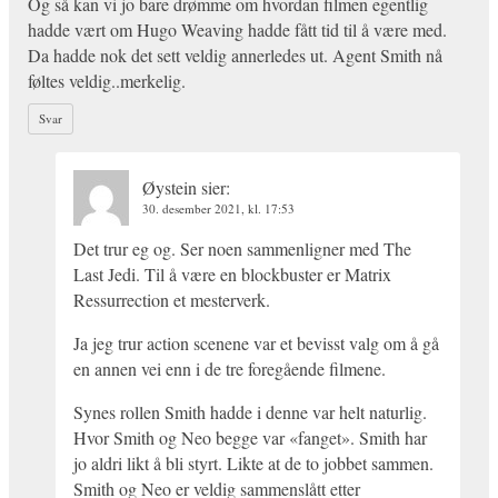
Og så kan vi jo bare drømme om hvordan filmen egentlig
hadde vært om Hugo Weaving hadde fått tid til å være med.
Da hadde nok det sett veldig annerledes ut. Agent Smith nå
føltes veldig..merkelig.
Svar
Øystein
sier:
30. desember 2021, kl. 17:53
Det trur eg og. Ser noen sammenligner med The
Last Jedi. Til å være en blockbuster er Matrix
Ressurrection et mesterverk.
Ja jeg trur action scenene var et bevisst valg om å gå
en annen vei enn i de tre foregående filmene.
Synes rollen Smith hadde i denne var helt naturlig.
Hvor Smith og Neo begge var «fanget». Smith har
jo aldri likt å bli styrt. Likte at de to jobbet sammen.
Smith og Neo er veldig sammenslått etter