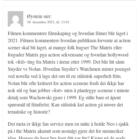
Øystein
sier:
30. desember 2021, kl. 13:01
Filmen kommentere filmskaping og hvordan filmer blir laget i
2021. Filmen kommentere hvordan publikum forvente at action
scener skal bli laget, at mange folk hugser The Matrix eller
forguder Matrix pga action sekvensane og hvordan hollywood
tok «feil» ting fra Matrix i årene etter 1999. Det blir litt sånn
Snyder vs Nolan. Hvordan Snyder’s Watchmen mister poenget
ved novella ved å lage det om til en stilistisk superhelt film.
Nolan blir ofte kritisert for action scenene fordi dei ikkje har
nok stil og han jobber «fort» uten å planlegge scenene i minste
detalj som Wachowski gjore i 1999. Eg stille bare et åpent
spørsmål til filmfrelst: Kan stilistisk kul action gå utover det
tematiske og historie?
Det meta er ikkje fan service men en måte å holde Neo i sjakk
på i the Matrix akuratt som nostalgi gjere det for mennesker
idag. Hugser du hvor bra livet ditt var før? Kjenn på de gode