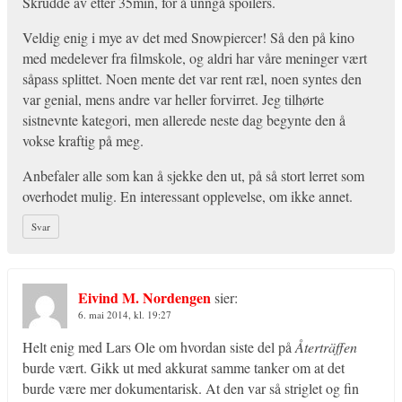
Skrudde av etter 35min, for å unngå spoilers.
Veldig enig i mye av det med Snowpiercer! Så den på kino
med medelever fra filmskole, og aldri har våre meninger vært
såpass splittet. Noen mente det var rent ræl, noen syntes den
var genial, mens andre var heller forvirret. Jeg tilhørte
sistnevnte kategori, men allerede neste dag begynte den å
vokse kraftig på meg.
Anbefaler alle som kan å sjekke den ut, på så stort lerret som
overhodet mulig. En interessant opplevelse, om ikke annet.
Svar
Eivind M. Nordengen
sier:
6. mai 2014, kl. 19:27
Helt enig med Lars Ole om hvordan siste del på
Återträffen
burde vært. Gikk ut med akkurat samme tanker om at det
burde være mer dokumentarisk. At den var så striglet og fin