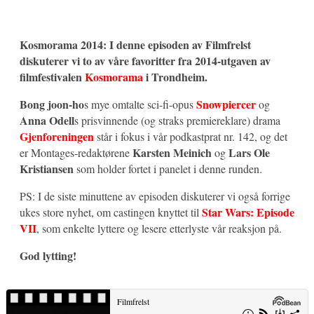
Kosmorama 2014: I denne episoden av Filmfrelst
diskuterer vi to av våre favoritter fra 2014-utgaven av
filmfestivalen
Kosmorama
i Trondheim.
Bong joon-ho
Snowpiercer
s mye omtalte sci-fi-opus
og
Anna Odell
s prisvinnende (og straks premiereklare) drama
Gjenforeningen
står i fokus i vår podkastprat nr. 142, og det
Karsten Meinich
Lars Ole
er Montages-redaktørene
og
Kristiansen
som holder fortet i panelet i denne runden.
PS: I de siste minuttene av episoden diskuterer vi også forrige
Star Wars: Episode
ukes store nyhet, om castingen knyttet til
VII
, som enkelte lyttere og lesere etterlyste vår reaksjon på.
God lytting!