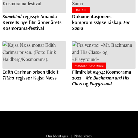
OMTALE
Sameblod
-regissør Amanda
Dokumentasjonens
Kernells nye film åpner årets
kompromissløse råskap:
For
Kosmorama-festival
Sama
KOSMORAMA 2022
Edith Carlmar-prisen tildelt
Filmfrelst #494: Kosmorama
Titina
-regissør Kajsa Næss
2022 –
Mr. Bachmann and His
Class
og
Playground
Om Montages
|
Nyhetsbrev