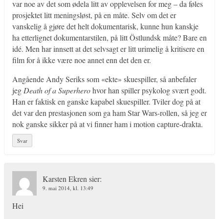
var noe av det som ødela litt av opplevelsen for meg – da føles
prosjektet litt meningsløst, på en måte. Selv om det er
vanskelig å gjøre det helt dokumentarisk, kunne hun kanskje
ha etterlignet dokumentarstilen, på litt Östlundsk måte? Bare en
idé. Men har innsett at det selvsagt er litt urimelig å kritisere en
film for å ikke være noe annet enn det den er.
Angående Andy Seriks som «ekte» skuespiller, så anbefaler
jeg
Death of a Superhero
hvor han spiller psykolog svært godt.
Han er faktisk en ganske kapabel skuespiller. Tviler dog på at
det var den prestasjonen som ga ham Star Wars-rollen, så jeg er
nok ganske sikker på at vi finner ham i motion capture-drakta.
Svar
Karsten Ekren
sier:
9. mai 2014, kl. 13:49
Hei