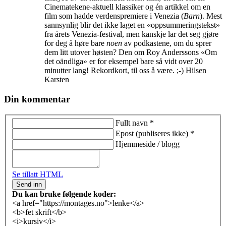
Cinematekene-aktuell klassiker og én artikkel om en
film som hadde verdenspremiere i Venezia (
Barn
). Mest
sannsynlig blir det ikke laget en «oppsummeringstekst»
fra årets Venezia-festival, men kanskje lar det seg gjøre
for deg å høre bare
noen
av podkastene, om du sprer
dem litt utover høsten? Den om Roy Anderssons «Om
det oändliga» er for eksempel bare så vidt over 20
minutter lang! Rekordkort, til oss å være. ;-) Hilsen
Karsten
Din kommentar
Fullt navn
*
Epost
(publiseres ikke)
*
Hjemmeside / blogg
Se tillatt HTML
Du kan bruke følgende koder:
<a href="https://montages.no">lenke</a>
<b>fet skrift</b>
<i>kursiv</i>