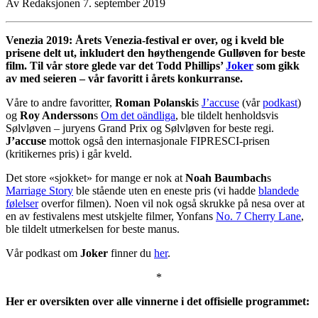
Av
Redaksjonen
7. september 2019
Venezia 2019: Årets Venezia-festival er over, og i kveld ble
prisene delt ut, inkludert den høythengende Gulløven for beste
film. Til vår store glede var det Todd Phillips’
Joker
som gikk
av med seieren – vår favoritt i årets konkurranse.
Våre to andre favoritter,
Roman Polanski
s
J’accuse
(vår
podkast
)
og
Roy Andersson
s
Om det oändliga
, ble tildelt henholdsvis
Sølvløven – juryens Grand Prix og Sølvløven for beste regi.
J’accuse
mottok også den internasjonale FIPRESCI-prisen
(kritikernes pris) i går kveld.
Det store «sjokket» for mange er nok at
Noah Baumbach
s
Marriage Story
ble stående uten en eneste pris (vi hadde
blandede
følelser
overfor filmen). Noen vil nok også skrukke på nesa over at
en av festivalens mest utskjelte filmer, Yonfans
No. 7 Cherry Lane
,
ble tildelt utmerkelsen for beste manus.
Vår podkast om
Joker
finner du
her
.
*
Her er oversikten over alle vinnerne i det offisielle programmet: