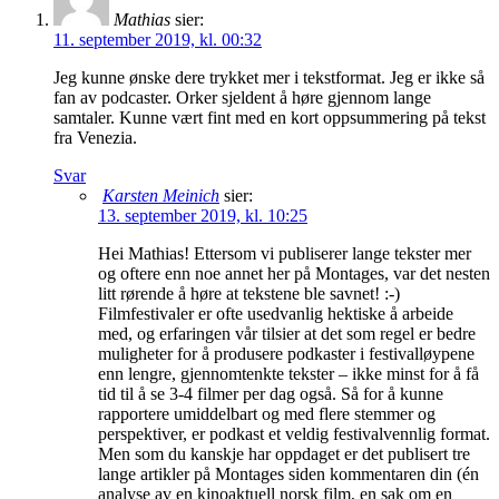
Mathias
sier:
11. september 2019, kl. 00:32
Jeg kunne ønske dere trykket mer i tekstformat. Jeg er ikke så
fan av podcaster. Orker sjeldent å høre gjennom lange
samtaler. Kunne vært fint med en kort oppsummering på tekst
fra Venezia.
Svar
Karsten Meinich
sier:
13. september 2019, kl. 10:25
Hei Mathias! Ettersom vi publiserer lange tekster mer
og oftere enn noe annet her på Montages, var det nesten
litt rørende å høre at tekstene ble savnet! :-)
Filmfestivaler er ofte usedvanlig hektiske å arbeide
med, og erfaringen vår tilsier at det som regel er bedre
muligheter for å produsere podkaster i festivalløypene
enn lengre, gjennomtenkte tekster – ikke minst for å få
tid til å se 3-4 filmer per dag også. Så for å kunne
rapportere umiddelbart og med flere stemmer og
perspektiver, er podkast et veldig festivalvennlig format.
Men som du kanskje har oppdaget er det publisert tre
lange artikler på Montages siden kommentaren din (én
analyse av en kinoaktuell norsk film, en sak om en