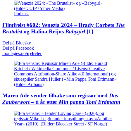
Podkast
Filmfrelst #602: Venezia 2024 – Brady Corbets
The
Brutalist
og Halina Reijns
Babygirl
[1]
Del på Bluesky
Del på Facebook
montages.no/
nyheter
Maren Ade vender tilbake som regissør med
Das
Zauberwort
– ti år etter
Min pappa Toni Erdmann