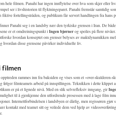
m hele filmen. Panahi har ingen innflytelse over hva som skjer eller hv
sempel ser i livshistorien til flyktningeparet. Panahi fremstår samtidig so
en fiktive fortellingstråden, og publikum får servert handlingen fra hans p
finner Panahi seg i en landsby nær den tyrkiske grensen i Iran. De både
Ingen bjørner
nsene er et omdreiningspunkt i
og speiles på flere nivåer
g utforske hvordan konseptet om grenser belyses av maktdynamikken mel
g hvordan disse grensene påvirker individuelle liv.
i filmen
e opptreden rammes inn fra baksiden og vises som et «over-skulderen-s
 og følger filmteamets arbeid på innspillingen. Teknikken i dette klippet a
Ing
likum er på et lignede nivå. Med en slik selvrefleksiv inngang, gir
mulighet til å gjenkjenne den utfordrende prosessen med å lage film inne
ksjoner. Internettforbindelsen i landsbyen er dårlig, men regissøren gjør si
nær kontakt med teamet sitt og veilede dem ved hjelp av videooverførin
r.