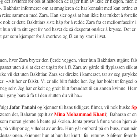
 det avsløres for oss at historien de lager film av ikke er fiksjon, men 
 Bakhtiar informerer om at smugleren de har kontakt med kan ordne et
an reise sammen med Zara. Han sier også at han ikke har rukket å fortel
k nok er dette Bakhtiars siste håp for å redde Zara fra et mellomfaseliv i
 hun vil ta sitt eget liv ved havet de så desperat ønsker å krysse. Det er 
t par som kjemper for å overleve og få en ny start i livet.
enen, hvor Zara bryter den fjerde veggen, viser hun Bakhtiars utgåtte fal
asset uten å si at det er utgått for å få Zara av gårde til flyplassen slik a
ke vil det uten Bakhtiar. Zara ser direkte i kameraet, tar av seg parykke
: «Alt her er falskt. Vi er alle blitt falske her. Jeg har holdt ut fengsel o
eg selv. Jeg har enkelt og greit blitt forandret til en annen kvinne. He
tte i gang bare å få til den slutten du vil ha.»
Jafar Panahi
Sp
fulgt
og kjenner til hans tidligere filmer, vil nok huske
Mina Mohammad Khani
teren der, Baharan (spilt av
). Baharan er en
som moren glemte å hente på skolen. Jenta prøver å finne veien hjem a
et, på villspor og villedet av andre. Hun går ombord på en buss, men nå
estasjonen, skjønner hun at hun har kjørt i feil retning. Sjåføren fører he