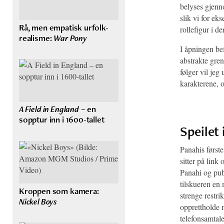
belyses gjenno
slik vi for ek
Rå, men empatisk urfolk-
rollefigur i d
realisme:
War Pony
I åpningen be
abstrakte gre
følger vil je
karakterene, o
A Field in England
– en
sopptur inn i 1600-tallet
Speilet 
Panahis først
sitter på link
Panahi og pub
tilskueren en 
Kroppen som kamera:
strenge restri
Nickel Boys
opprettholde 
telefonsamtale