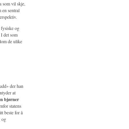
a som vil skje,
m en sentral
erspektiv.
 fysiske og
. I det som
lom de ulike
kudd» der han
ntyder at
en bjørner
nfor statens
tt beste for å
g og