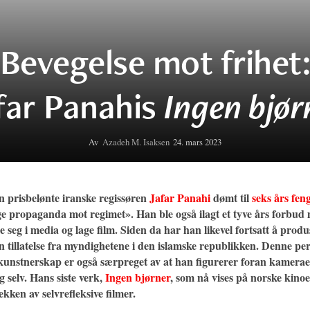
Bevegelse mot frihet
far Panahis
Ingen bjør
Av
Azadeh M. Isaksen
24. mars 2023
n prisbelønte iranske regissøren
Jafar Panahi
dømt til
seks års feng
ge propaganda mot regimet». Han ble også ilagt et tyve års forbud m
le seg i media og lage film. Siden da har han likevel fortsatt å prod
n tillatelse fra myndighetene i den islamske republikken. Denne per
kunstnerskap er også særpreget av at han figurerer foran kameraet 
g selv. Hans siste verk,
Ingen bjørner
, som nå vises på norske kinoe
ekken av selvrefleksive filmer.