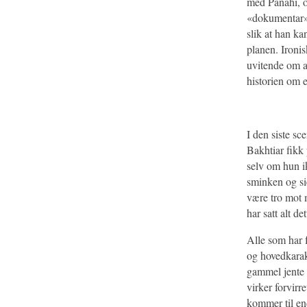
med Panahi, og
«dokumentar».
slik at han k
planen. Ironis
uvitende om at
historien om e
I den siste sc
Bakhtiar fikk p
selv om hun ik
sminken og sier
være tro mot m
har satt alt de
Alle som har 
og hovedkarak
gammel jente 
virker forvirr
kommer til end