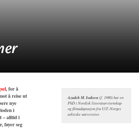
:
ner
sel
, for å
ot å reise ut
Azadeh M. Isaksen
(f. 1980) har en
usere nye
PhD i Nordisk litteraturvitenskap
og filmadaptasjon fra UiT–Norges
ioden i
arktiske universitet.
– alltid i
r, føyer seg