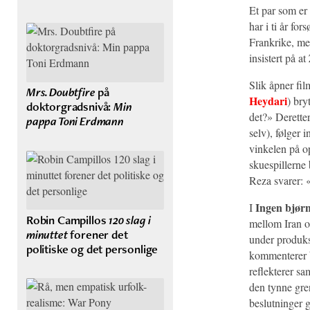
Et par som er 
har i ti år for
Frankrike, men
insistert på a
Slik åpner fil
Mrs. Doubtfire
på
Heydari
) bry
doktorgradsnivå:
Min
det?» Derette
pappa Toni Erdmann
selv), følger
vinkelen på o
skuespillerne 
Reza svarer: «
Ingen bjør
I
Robin Campillos
120 slag i
mellom Iran o
minuttet
forener det
under produks
politiske og det personlige
kommenterer b
reflekterer sa
den tynne gre
beslutninger g