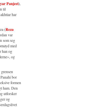
yar Panjeei
),
n til
Bakhtiar har
Reza
za (
ordan var
en som seg
 fornøyd med
r han og
llerne», og
av grensen
 Panahi bor
leksive formen
agt ham. Den
og utforsker
nger og
verdagslivet