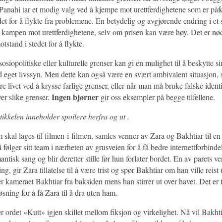
 Panahi tar et modig valg ved å kjempe mot urettferdighetene som er påf
det for å flykte fra problemene. En betydelig og avgjørende endring i et
pp kampen mot urettferdighetene, selv om prisen kan være høy. Det er nø
tstand i stedet for å flykte.
sosiopolitiske eller kulturelle grenser kan gi en mulighet til å beskytte si
d eget livssyn. Men dette kan også være en svært ambivalent situasjon, s
e livet ved å krysse farlige grenser, eller når man må bruke falske identit
Ingen bjørner
r slike grenser.
gir oss eksempler på begge tilfellene.
ikkelen inneholder spoilere herfra og ut .
 skal lages til filmen-i-filmen, samles venner av Zara og Bakhtiar til en
 følger sitt team i nærheten av grusveien for å få bedre internettforbinde
ntisk sang og blir deretter stille før hun forlater bordet. En av parets v
ing, gir Zara tillatelse til å være trist og spør Bakhtiar om han ville reist
r kameraet Bakhtiar fra baksiden mens han stirrer ut over havet. Det er 
øsning for å få Zara til å dra uten ham.
er ordet «Kutt» igjen skillet mellom fiksjon og virkelighet. Nå vil Bakht