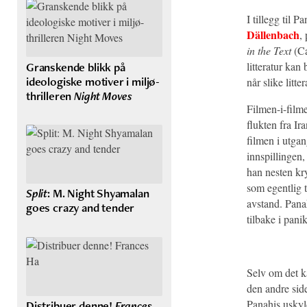
I tillegg til 
Dällenbach
,
in the Text
(Ca
Granskende blikk på
litteratur kan
ideologiske motiver i miljø-
når slike litte
thrilleren
Night Moves
Filmen-i-filme
flukten fra Ir
filmen i utga
innspillingen, 
han nesten kr
som egentlig 
Split
: M. Night Shyamalan
avstand. Panah
goes crazy and tender
tilbake i pani
Selv om det ka
den andre side
Panahis uskyld
Distribuer denne!
Frances