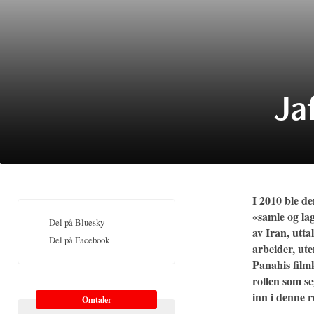
Ja
I 2010 ble de
«samle og la
Del på Bluesky
av Iran, utta
Del på Facebook
arbeider, ute
Panahis film
rollen som se
inn i denne r
Omtaler