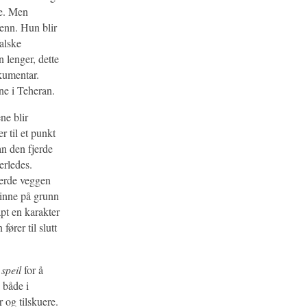
ke. Men
menn. Hun blir
falske
 lenger, dette
okumentar.
ene i Teheran.
ne blir
r til et punkt
n den fjerde
erledes.
jerde veggen
kvinne på grunn
pt en karakter
ører til slutt
t
speil
for å
 både i
 og tilskuere.