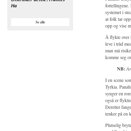
Ha
fortellingene.
systemet i ste
at folk tar o
Se alle
opp og vise mo
Å flykte over 
leve i tråd me
man må risiker
komme seg ove
NB:
Art
I en scene som
Tyrkia. Panahi
synger en roma
også er flyktn
Deretter fange
tenker på en l
Plutselig bryt