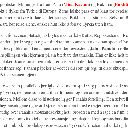
Mina Kavani
Bakhti
politiske flyktninger fra Iran, Zara (
) og Bakhtiar (
søkt å flykte fra Tyrkia til Europa. Zaras falske pass er nå klart for avreise
 paret kan ikke forlate landet før også Bakhtiar har sitt pass. Selv om 
t Zara bør reise alene, ønsker hun ikke å forlate Tyrkia uten ham.
men, før scenen plutselig avbrytes med ordet «Kutt». Regiassistenten Re
ter den fjerde veggen og ser direkte inn i kameraet mens han spør: «Hv
Jafar Panahi
r føres publikum til en annen scene der regissøren,
(i roll
 innspillingen via skjermen på sin bærbare datamaskin. Han er ikke helt
pptaket. Kameramannen forklarer scenen fra den faktiske lokasjonen de
befinner seg. Panahi påpeker at «det er du som gir regi til disse skuespi
Vi tar scenen igjen».
ner
ser vi to parallelle kjærlighetshistorier utspille seg på hver sin side 
g Tyrkia; den ene som en «film-i-filmen», og den andre i landsbyen der
jonen. Mellom disse to historiene ligger Panahis fortelling. Den selvref
egrensningene og restriksjonene som den iranske regjeringen har pål
mtidig over Panahis motstandsdyktighet i prosessen med å lage en film, 
nsen mellom virkelighet, representasjon og fiksjon. Regissørens handli
ir et innblikk i produksjonsprosessen i Tyrkia. Ufriheten i arbeidet og h