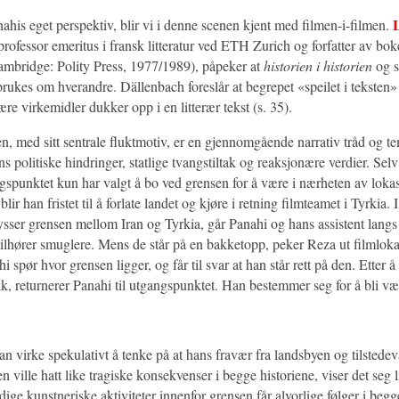
Panahis eget perspektiv, blir vi i denne scenen kjent med filmen-i-filmen.
 professor emeritus i fransk litteratur ved ETH Zurich og forfatter av bo
mbridge: Polity Press, 1977/1989), påpeker at
historien i historien
og s
 brukes om hverandre. Dällenbach foreslår at begrepet «speilet i teksten
rære virkemidler dukker opp i en litterær tekst (s. 35).
n, med sitt sentrale fluktmotiv, er en gjennomgående narrativ tråd og te
ans politiske hindringer, statlige tvangstiltak og reaksjonære verdier. Sel
ngspunktet kun har valgt å bo ved grensen for å være i nærheten av loka
blir han fristet til å forlate landet og kjøre i retning filmteamet i Tyrkia.
ysser grensen mellom Iran og Tyrkia, går Panahi og hans assistent langs
tilhører smuglere. Mens de står på en bakketopp, peker Reza ut filmlok
i spør hvor grensen ligger, og får til svar at han står rett på den. Etter å
kk, returnerer Panahi til utgangspunktet. Han bestemmer seg for å bli v
n virke spekulativt å tenke på at hans fravær fra landsbyen og tilstede
n ville hatt like tragiske konsekvenser i begge historiene, viser det seg l
ige kunstneriske aktiviteter innenfor grensen får alvorlige følger i begg