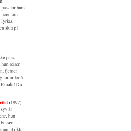
en
 pass for ham
le noen om
 Tyrkia,
en slutt på
ske pass.
t hun reiser,
n, fjerner
g tortur for å
rr Panahi! Du
eilet
(1997)
 syv år
lene, hun
r bussen
nne til riktig