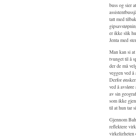
buss og sier a
assistentbuss
tatt med tilba
gipsavstøpning
er ikke slik h
Jenta med ster
Man kan si at
tvunget til å 
der de må velg
veggen ved å a
Derfor ønsker 
ved å avsløre 
av sin geogra
som ikke gjens
til at hun tar si
Gjennom Bahar
reflektere vi
virkeligheten 