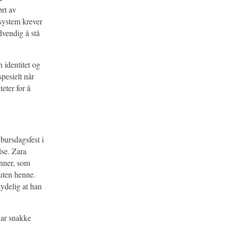
ørt av
 system krever
dvendig å stå
n identitet og
pesielt når
eter for å
 bursdagsfest i
lse. Zara
enner, som
 uten henne.
tydelig at han
iar snakke