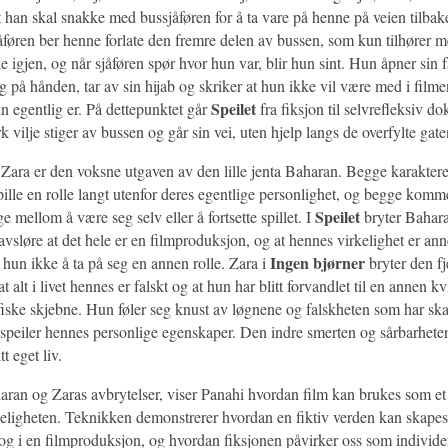
t han skal snakke med bussjåføren for å ta vare på henne på veien tilba
jåføren ber henne forlate den fremre delen av bussen, som kun tilhører 
ke igjen, og når sjåføren spør hvor hun var, blir hun sint. Hun åpner sin 
 på hånden, tar av sin hijab og skriker at hun ikke vil være med i filmen
Speilet
un egentlig er. På dettepunktet går
fra fiksjon til selvrefleksiv d
k vilje stiger av bussen og går sin vei, uten hjelp langs de overfylte gat
 Zara er den voksne utgaven av den lille jenta Baharan. Begge karaktere
spille en rolle langt utenfor deres egentlige personlighet, og begge komme
Speilet
e mellom å være seg selv eller å fortsette spillet. I
bryter Bahara
vsløre at det hele er en filmproduksjon, og at hennes virkelighet er ann
Ingen bjørner
hun ikke å ta på seg en annen rolle. Zara i
bryter den f
at alt i livet hennes er falskt og at hun har blitt forvandlet til en annen 
fiske skjebne. Hun føler seg knust av løgnene og falskheten som har ska
peiler hennes personlige egenskaper. Den indre smerten og sårbarheten f
tt eget liv.
an og Zaras avbrytelser, viser Panahi hvordan film kan brukes som e
rkeligheten. Teknikken demonstrerer hvordan en fiktiv verden kan skapes
og i en filmproduksjon, og hvordan fiksjonen påvirker oss som individer