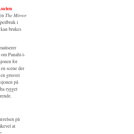
Lucien
ken
The Mirror
peilbruk i
» kan brukes
matiserer
v om Panahi-i-
sjonen for
 I en scene der
 en grusvei
asjonen på
 ha rygget
ærende.
værelsen på
ikevel at
e